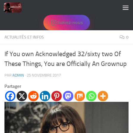
Skip to content
Suivez-nous
ACTUALITÉS ET INFOS
0
If You own Acknowledged 32/sixty two Of
These Things, You are Officially An Grownup
PAR
ADMIN
·
25 NOVEMBRE 2017
Partager