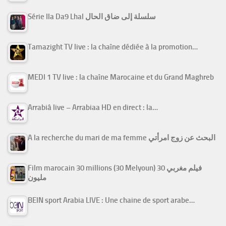
Série Ila Da9 Lhal سلسلة إلى ضاق الحال
Tamazight TV live : la chaîne dédiée à la promotion…
MEDI 1 TV live : la chaîne Marocaine et du Grand Maghreb
Arrabiâ live – Arrabiaa HD en direct : la…
A la recherche du mari de ma femme البحث عن زوج امرأتي
Film marocain 30 millions (30 Melyoun) فيلم مغربي 30
مليون
BEIN sport Arabia LIVE : Une chaine de sport arabe…