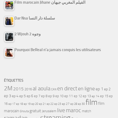
Film marocain Jihane الفيلم المغربي جيهان
Dar Nsa سلسلة دار النسا
2 Wjouh 2 وجوه
Pourquoi BeReal n’a jamais conquis les utilisateurs
ÉTIQUETTES
2M
al aoula
en direct
en ligne
2015
ep 1
ep 2
2016
CAN
ep 3
ep 4
ep 5
ep 6
ep 7
ep 11
ep 8
ep 9
ep 10
ep 12
ep 13
ep 15
ep
ep 14
film
film
16
ep 17
ep 21
ep 27
ep 18
ep 19
ep 20
ep 22
ep 23
ep 28
ep 30
maroc
live
gratuit
marocain
Jerusalem
match
Ghouta
streaming
ramadan