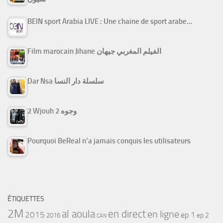
BEIN sport Arabia LIVE : Une chaine de sport arabe…
Film marocain Jihane الفيلم المغربي جيهان
Dar Nsa سلسلة دار النسا
2 Wjouh 2 وجوه
Pourquoi BeReal n’a jamais conquis les utilisateurs
ÉTIQUETTES
2M
al aoula
en direct
en ligne
2015
ep 1
ep 2
2016
CAN