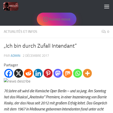
Skip to content
Suivez-nous
ACTUALITÉS ET INFOS
0
„Ich bin durch Zufall Intendant“
PAR
ADMIN
·
2 DÉCEMBRE 2017
Partager
70 Jahre alt wird die Komische Oper Berlin – und so jung. Am Sonntag
hat das Musical „Anatevka“ Premiere, in einer Inszenierung von Barrie
Kosky, der das Haus seit 2012 mit großem Erfolg leitet. Das Gespräch
mit dem 1967 in Melbourne geborenen Intendanten fand unter acht