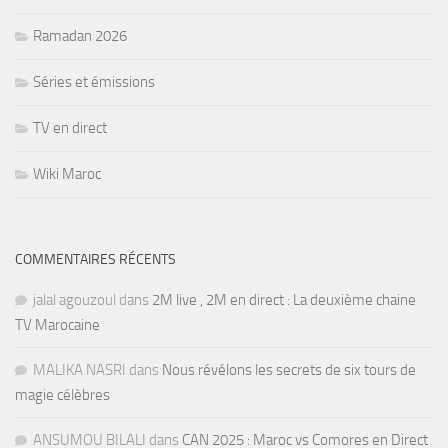
Ramadan 2026
Séries et émissions
TV en direct
Wiki Maroc
COMMENTAIRES RÉCENTS
jalal agouzoul
dans
2M live , 2M en direct : La deuxième chaine
TV Marocaine
MALIKA NASRI
dans
Nous révélons les secrets de six tours de
magie célèbres
ANSUMOU BILALI
dans
CAN 2025 : Maroc vs Comores en Direct