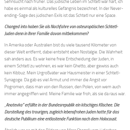
Sehnsucht nach früher. Das jüdische Leben im Schtetl war hart, ich
habe es einmal als kulturelles Gefängnis bezeichnet. In der Never-
ending-Sage des jüdischen Exils ist das Schtetl nur eine Space.
Changed into haben Sie als Nachfahre von osteuropäischen Schtetl-
Juden denn in Ihrer Familie davon mitbekommen?
In Amerika oder Australien bist du viele tausend Kilometer von
dieser Welt entfernt, dabei entsteht eben Nostalgie. Die Wahrheit
sah anders aus. Es war keine freie Entscheidung der Juden, in
einem Schtetl zu wohnen, es war kein Ghetto, aber gewiss auch
kein Kibbuz. Mein Urgroßvater war Hausmeister in einer Schtetl-
Synagoge. Da gab es viel Armut und immer die Angst vor
Pogromen, dass man von den Russen, den Polen, von wem auch
immer angegriffen wird. Meine Familie war froh, als sie da raus war.
„
Anatevka“ erfüllte in der Bundesrepublik ein kitschiges Klischee. Die
Darstellung des traurigen, zugleich lebensfrohen Juden hatte für das
deutsche Publikum eine entlastende Funktion nach dem Holocaust.