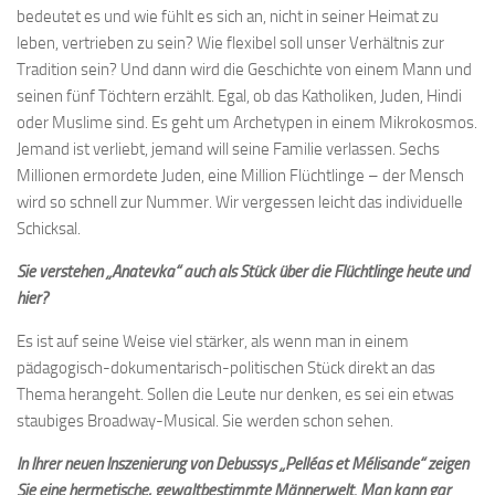
bedeutet es und wie fühlt es sich an, nicht in seiner Heimat zu
leben, vertrieben zu sein? Wie flexibel soll unser Verhältnis zur
Tradition sein? Und dann wird die Geschichte von einem Mann und
seinen fünf Töchtern erzählt. Egal, ob das Katholiken, Juden, Hindi
oder Muslime sind. Es geht um Archetypen in einem Mikrokosmos.
Jemand ist verliebt, jemand will seine Familie verlassen. Sechs
Millionen ermordete Juden, eine Million Flüchtlinge – der Mensch
wird so schnell zur Nummer. Wir vergessen leicht das individuelle
Schicksal.
Sie verstehen „Anatevka“ auch als Stück über die Flüchtlinge heute und
hier?
Es ist auf seine Weise viel stärker, als wenn man in einem
pädagogisch-dokumentarisch-politischen Stück direkt an das
Thema herangeht. Sollen die Leute nur denken, es sei ein etwas
staubiges Broadway-Musical. Sie werden schon sehen.
In Ihrer neuen Inszenierung von Debussys „Pelléas et Mélisande“ zeigen
Sie eine hermetische, gewaltbestimmte Männerwelt. Man kann gar