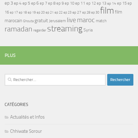
ep 3
ep 4
ep 5
ep 6
ep 7
ep 11
ep 8
ep 9
ep 10
ep 12
ep 13
ep 15
ep
ep 14
film
film
16
ep 17
ep 21
ep 27
ep 18
ep 19
ep 20
ep 22
ep 23
ep 28
ep 30
maroc
live
gratuit
marocain
Jerusalem
match
Ghouta
streaming
ramadan
Syria
regarder
PLUS
Rechercher :
CATÉGORIES
Actualités et Infos
Chhiwate Sorour