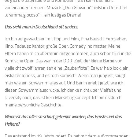
es gab die Satyrspiele und Komödien. Man kann das nicht
voneinander trennen. Mozarts „Don Giovanni“ heißt im Untertitel
„dramma giocoso“ – ein lustiges Drama!
Das sieht man in Deutschland oft anders.
Ich bin aufgewachsen mit Pop und Film, Pina Bausch, Fernsehen,
Kino, Tadeusz Kantor, große Oper, Comedy, no matter. Meine
Eltern haben mich überallhin mitgenommen, auch schon früh in die
Komische Oper. Das war in der DDR-Zeit, der kleine Barrie von
vielleicht zwölf Jahren sah eine „Zauberflöte“. Es war halb look, ein
eiskalter Iciness, und es roch komisch. Wenn man jung ist, saugt
man wie ein Schwamm alles auf. Und Berlin erlebt jetzt, wie ich
diesen Schwamm ausdrücke. Ich denke nicht über Vielfalt und
Diversity nach, das ist kein Marketingkonzept. Ich bin es durch
meine persönliche Geschichte.
Wann ist das alles so scharf getrennt worden, das Ernste und das
Heitere?
Das entstand im 19. Jahrhundert. Es hat mit dem aufkommenden