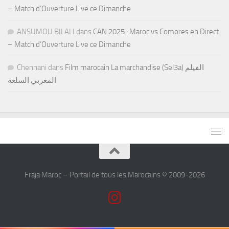
– Match d’Ouverture Live ce Dimanche
ANSUMOU BILALI
dans
CAN 2025 : Maroc vs Comores en Direct
– Match d’Ouverture Live ce Dimanche
Chennani
dans
Film marocain La marchandise (Sel3a) الفيلم
المغربي السلعة
Fraja Maroc – Portail de tous les Marocains © 2009-2026