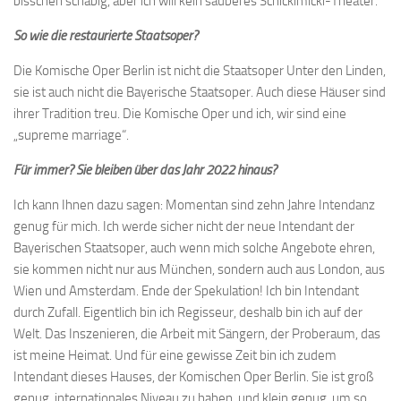
bisschen schäbig, aber ich will kein sauberes Schickimicki-Theater.
So wie die restaurierte Staatsoper?
Die Komische Oper Berlin ist nicht die Staatsoper Unter den Linden,
sie ist auch nicht die Bayerische Staatsoper. Auch diese Häuser sind
ihrer Tradition treu. Die Komische Oper und ich, wir sind eine
„supreme marriage“.
Für immer? Sie bleiben über das Jahr 2022 hinaus?
Ich kann Ihnen dazu sagen: Momentan sind zehn Jahre Intendanz
genug für mich. Ich werde sicher nicht der neue Intendant der
Bayerischen Staatsoper, auch wenn mich solche Angebote ehren,
sie kommen nicht nur aus München, sondern auch aus London, aus
Wien und Amsterdam. Ende der Spekulation! Ich bin Intendant
durch Zufall. Eigentlich bin ich Regisseur, deshalb bin ich auf der
Welt. Das Inszenieren, die Arbeit mit Sängern, der Proberaum, das
ist meine Heimat. Und für eine gewisse Zeit bin ich zudem
Intendant dieses Hauses, der Komischen Oper Berlin. Sie ist groß
genug, internationales Niveau zu haben, und klein genug, um so