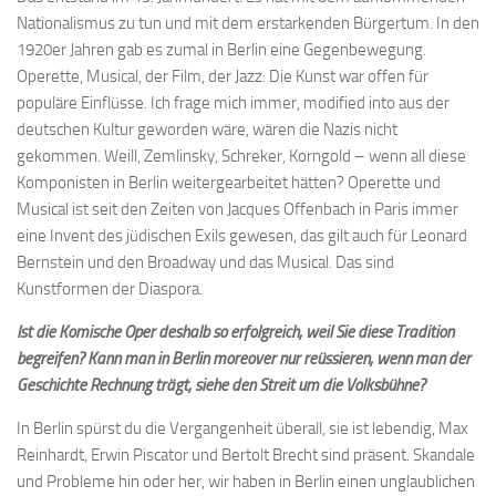
Nationalismus zu tun und mit dem erstarkenden Bürgertum. In den
1920er Jahren gab es zumal in Berlin eine Gegenbewegung.
Operette, Musical, der Film, der Jazz: Die Kunst war offen für
populäre Einflüsse. Ich frage mich immer, modified into aus der
deutschen Kultur geworden wäre, wären die Nazis nicht
gekommen. Weill, Zemlinsky, Schreker, Korngold – wenn all diese
Komponisten in Berlin weitergearbeitet hätten? Operette und
Musical ist seit den Zeiten von Jacques Offenbach in Paris immer
eine Invent des jüdischen Exils gewesen, das gilt auch für Leonard
Bernstein und den Broadway und das Musical. Das sind
Kunstformen der Diaspora.
Ist die Komische Oper deshalb so erfolgreich, weil Sie diese Tradition
begreifen? Kann man in Berlin moreover nur reüssieren, wenn man der
Geschichte Rechnung trägt, siehe den Streit um die Volksbühne?
In Berlin spürst du die Vergangenheit überall, sie ist lebendig, Max
Reinhardt, Erwin Piscator und Bertolt Brecht sind präsent. Skandale
und Probleme hin oder her, wir haben in Berlin einen unglaublichen