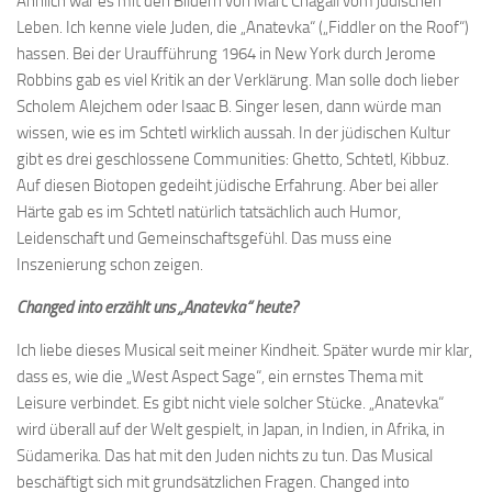
Ähnlich war es mit den Bildern von Marc Chagall vom jüdischen
Leben. Ich kenne viele Juden, die „Anatevka“ („Fiddler on the Roof“)
hassen. Bei der Uraufführung 1964 in New York durch Jerome
Robbins gab es viel Kritik an der Verklärung. Man solle doch lieber
Scholem Alejchem oder Isaac B. Singer lesen, dann würde man
wissen, wie es im Schtetl wirklich aussah. In der jüdischen Kultur
gibt es drei geschlossene Communities: Ghetto, Schtetl, Kibbuz.
Auf diesen Biotopen gedeiht jüdische Erfahrung. Aber bei aller
Härte gab es im Schtetl natürlich tatsächlich auch Humor,
Leidenschaft und Gemeinschaftsgefühl. Das muss eine
Inszenierung schon zeigen.
Changed into erzählt uns „Anatevka“ heute?
Ich liebe dieses Musical seit meiner Kindheit. Später wurde mir klar,
dass es, wie die „West Aspect Sage“, ein ernstes Thema mit
Leisure verbindet. Es gibt nicht viele solcher Stücke. „Anatevka“
wird überall auf der Welt gespielt, in Japan, in Indien, in Afrika, in
Südamerika. Das hat mit den Juden nichts zu tun. Das Musical
beschäftigt sich mit grundsätzlichen Fragen. Changed into