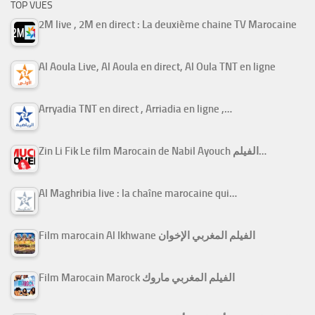
TOP VUES
2M live , 2M en direct : La deuxième chaine TV Marocaine
Al Aoula Live, Al Aoula en direct, Al Oula TNT en ligne
Arryadia TNT en direct , Arriadia en ligne ,…
Zin Li Fik Le film Marocain de Nabil Ayouch الفيلم…
Al Maghribia live : la chaîne marocaine qui…
Film marocain Al Ikhwane الفيلم المغربي الإخوان
Film Marocain Marock الفيلم المغربي ماروك