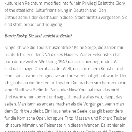
kulturellen Reichtum, modified into für ein Privileg! Es ist the Glory
of the staatliche Kulturfinanzierung in Deutschland! Den
Enthusiasmus der Zuschauer in dieser Stadt nicht zu vergessen. Sie
sind stolz, proper und neugierig.
Barrie Kosky, Sie sind verliebt in Berlin?
Klinge ich wie die Tourismuszentrale? Keine Sorge, die zahlen mir
nichts. Ich diene der DNA dieses Hauses. Walter Felsenstein hat
nach dem Zweiten Weltkrieg 1947 das alles hier begründet. Wir
sind das einzige Opernhaus der Welt, das von einem Künstler mit
einer spezifischen Imaginative and prescient aufgebaut wurde. Und
ich glaube an die Geister im Theater. Die machen sich bemerkbar in
einer Stadt wie Berlin. In Paris oder New York hat man das nicht.
Und wenn einer kommt und sagt, ich mache alles neu, klappt das
selten. Man kann es anders machen als die Vorgänger, wenn man
dem Spirit treu bleibt. Ein Haus hat eine Seele, das gilt besonders
für die Komische Oper. Ich spüre Fritzi Massary und Richard Tauber,
ich spüre Kálmán und Felsenstein in diesen Wänden. Es ist hier ein