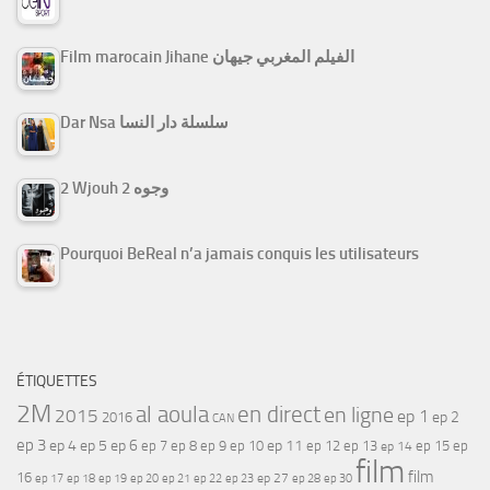
Film marocain Jihane الفيلم المغربي جيهان
Dar Nsa سلسلة دار النسا
2 Wjouh 2 وجوه
Pourquoi BeReal n’a jamais conquis les utilisateurs
ÉTIQUETTES
2M
al aoula
en direct
en ligne
2015
ep 1
ep 2
2016
CAN
ep 3
ep 4
ep 5
ep 6
ep 7
ep 11
ep 8
ep 9
ep 10
ep 12
ep 13
ep 15
ep
ep 14
film
film
16
ep 17
ep 21
ep 27
ep 18
ep 19
ep 20
ep 22
ep 23
ep 28
ep 30