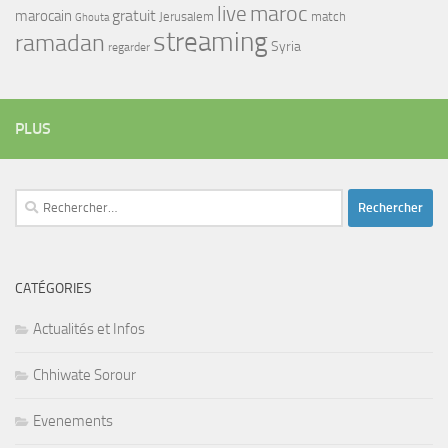
maroc
live
gratuit
marocain
Jerusalem
match
Ghouta
streaming
ramadan
Syria
regarder
PLUS
Rechercher :
CATÉGORIES
Actualités et Infos
Chhiwate Sorour
Evenements