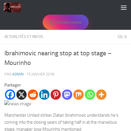
Skip to content
Suivez-nous
ACTUALITÉS ET INFOS
0
Ibrahimovic nearing stop at top stage –
Mourinho
PAR
ADMIN
·
15 JANVIER 2018
Partager
Manchester United striker Zlatan Ibrahimovic understands he’s
coming into the closing years of taking half in at the marvelous
stage, manager Jose Mourinho mentioned.