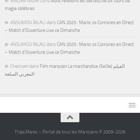
MALIKA NASRI
dans
Nous révélons les secrets de six tours de
magie célèbres
ANSUMOU BILALI
dans
CAN 2025 : Maroc vs Comores en Direct
– Match d’Ouverture Live ce Dimanche
ANSUMOU BILALI
dans
CAN 2025 : Maroc vs Comores en Direct
– Match d’Ouverture Live ce Dimanche
Chennani
dans
Film marocain La marchandise (Sel3a) الفيلم
المغربي السلعة
Fraja Maroc – Portail de tous les Marocains © 2009-2026