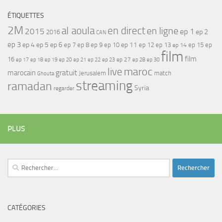
ÉTIQUETTES
2M
al aoula
en direct
en ligne
2015
ep 1
ep 2
2016
CAN
ep 3
ep 4
ep 5
ep 6
ep 7
ep 11
ep 8
ep 9
ep 10
ep 12
ep 13
ep 15
ep
ep 14
film
film
16
ep 17
ep 21
ep 27
ep 18
ep 19
ep 20
ep 22
ep 23
ep 28
ep 30
maroc
live
gratuit
marocain
Jerusalem
match
Ghouta
streaming
ramadan
Syria
regarder
PLUS
Rechercher :
CATÉGORIES