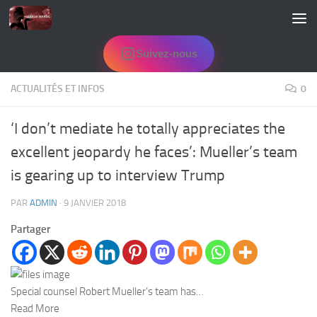
Skip to content
Suivez-nous
ACTUALITÉS ET INFOS
0
‘I don’t mediate he totally appreciates the
excellent jeopardy he faces’: Mueller’s team
is gearing up to interview Trump
PAR
ADMIN
·
9 JANVIER 2018
Partager
Special counsel Robert Mueller’s team has…
Read More