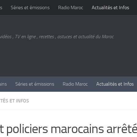
s
Séries et émissions
Radio Maroc
Actualités et Infos
vidéos , TV en ligne , recettes , astuces et actualité du Maroc
ains
Séries et émissions
Radio Maroc
Actualités et Infos
TÉS ET INFOS
t policiers marocains arrêt