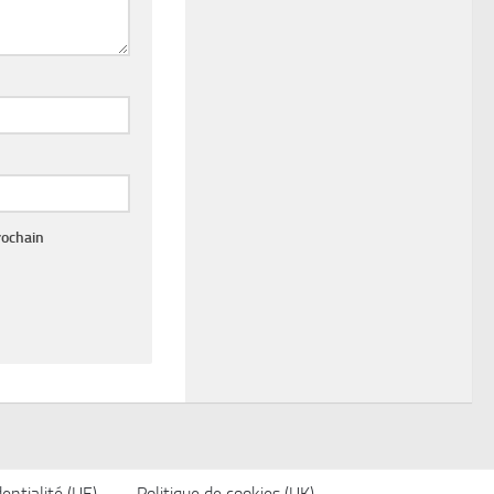
rochain
entialité (UE)
Politique de cookies (UK)