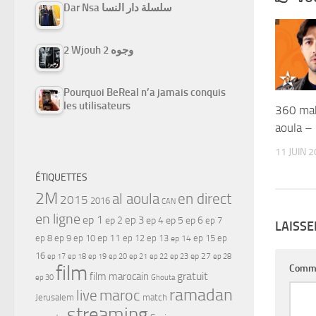
Dar Nsa سلسلة دار النسا
2 Wjouh 2 وجوه
Pourquoi BeReal n’a jamais conquis
les utilisateurs
360 mak
11 JUIN 
ÉTIQUETTES
2M
al aoula
en direct
2015
2016
CAN
en ligne
ep 1
ep 3
ep 2
ep 4
ep 5
ep 6
ep 7
LAISS
ep 11
ep 8
ep 9
ep 10
ep 12
ep 13
ep 15
ep
ep 14
16
ep 17
ep 21
ep 27
ep 18
ep 19
ep 20
ep 22
ep 23
ep 28
film
Comm
gratuit
film marocain
ep 30
Ghouta
ramadan
maroc
live
Jerusalem
match
streaming