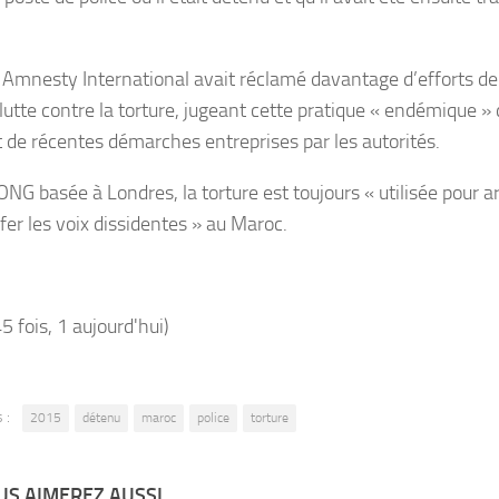
 Amnesty International avait réclamé davantage d’efforts de
 lutte contre la torture, jugeant cette pratique « endémique 
t de récentes démarches entreprises par les autorités.
’ONG basée à Londres, la torture est toujours « utilisée pour 
fer les voix dissidentes » au Maroc.
45 fois, 1 aujourd'hui)
 :
2015
détenu
maroc
police
torture
S AIMEREZ AUSSI...