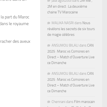
jalal agouzoul
dans
2M live ,
2M en direct : La deuxième
chaine TV Marocaine
 la part du Maroc
MALIKA NASRI
dans
Nous
» dans le royaume
révélons les secrets de six tours
de magie célèbres
arracher des aveux
ANSUMOU BILALI
dans
CAN
2025 : Maroc vs Comores en
Direct – Match d’Ouverture Live
ce Dimanche
ANSUMOU BILALI
dans
CAN
2025 : Maroc vs Comores en
Direct – Match d’Ouverture Live
ce Dimanche
Chennani
dans
Film marocain