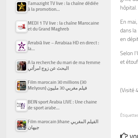
Tamazight TV live : la chaîne dédiée
hôpital.
à la promotion…
En mai,
MEDI 1 TV live : la chaîne Marocaine
et du Grand Maghreb
dans la
en dépi
Arrabiâ live – Arrabiaa HD en direct :
la…
Selon l
et étouf
A la recherche du mari de ma femme
البحث عن زوج امرأتي
Film marocain 30 millions (30
Melyoun) فيلم مغربي 30 مليون
(Visité 
BEIN sport Arabia LIVE : Une chaine
de sport arabe…
Étiquettes
Film marocain Jihane الفيلم المغربي
جيهان
VOU