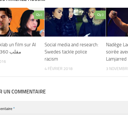
0
0
lab un film sur Al
Social media and research:
Nadège Lac
aoula – 360 مقلب
Swedes tackle police
soirée ave
racism
Lamjarred
2016
4 FÉVRIER 2018
3 NOVEMBR
ER UN COMMENTAIRE
entaire
*