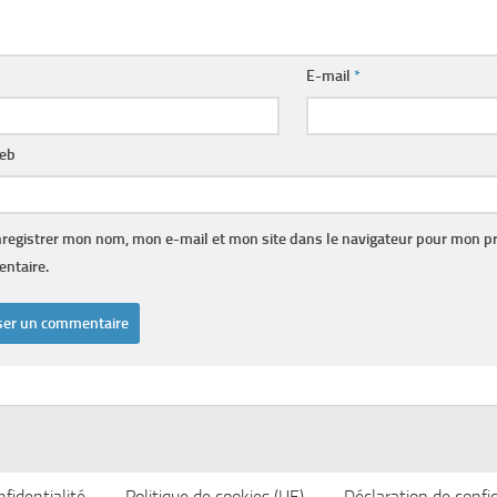
E-mail
*
web
registrer mon nom, mon e-mail et mon site dans le navigateur pour mon p
ntaire.
fidentialité
Politique de cookies (UE)
Déclaration de confid