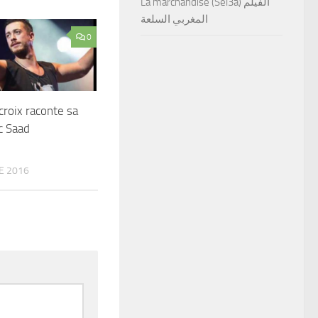
La marchandise (Sel3a) الفيلم
المغربي السلعة
0
roix raconte sa
c Saad
E 2016