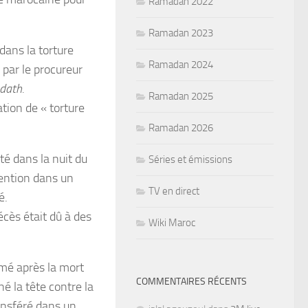
Ramadan 2022
.
Ramadan 2023
dans la torture
Ramadan 2024
par le procureur
dath.
Ramadan 2025
sation de « torture
Ramadan 2026
té dans la nuit du
Séries et émissions
tention dans un
TV en direct
é.
écès était dû à des
Wiki Maroc
rmé après la mort
COMMENTAIRES RÉCENTS
é la tête contre la
transféré dans un