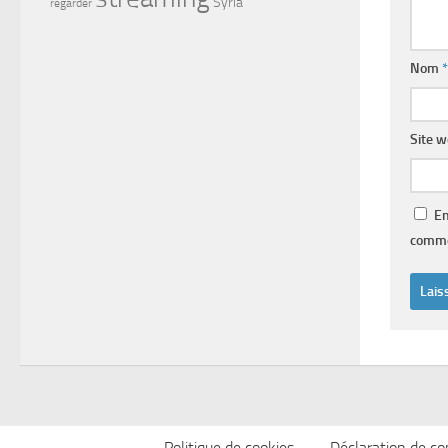
Syria
regarder
Nom
*
Site 
En
comme
Politique de cookies
Déclaration de con