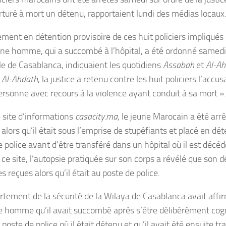
orturé à mort un détenu, rapportaient lundi des médias locaux
ement en détention provisoire de ces huit policiers impliqués 
une homme, qui a succombé à l’hôpital, a été ordonné samedi 
lle de Casablanca, indiquaient les quotidiens
Assabah
et
Al-Ah
s
Al-Ahdath
, la justice a retenu contre les huit policiers l’accu
ersonne avec recours à la violence ayant conduit à sa mort ».
e site d’informations
casacity.ma
, le jeune Marocain a été arrê
alors qu’il était sous l’emprise de stupéfiants et placé en dé
 police avant d’être transféré dans un hôpital où il est décéd
ce site, l’autopsie pratiquée sur son corps a révélé que son d
s reçues alors qu’il était au poste de police.
rtement de la sécurité de la Wilaya de Casablanca avait affi
e homme qu’il avait succombé après s’être délibérément cogn
u poste de police où il était détenu et qu’il avait été ensuite 