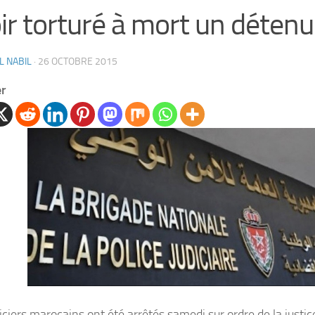
ir torturé à mort un détenu
L NABIL
·
26 OCTOBRE 2015
er
liciers marocains ont été arrêtés samedi sur ordre de la just