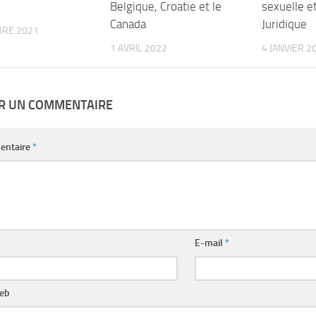
Belgique, Croatie et le
sexuelle e
Canada
Juridique
BRE 2021
1 AVRIL 2022
4 JANVIER 2
ER UN COMMENTAIRE
entaire
*
E-mail
*
web