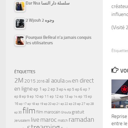
Dar Nsa سلسلة دار النسا
créateur
influen
2 Wjouh 2 وجوه
(Visité 
Pourquoi BeReal n’a jamais conquis
les utilisateurs
Étiquettes
VOU
ÉTIQUETTES
2M
al aoula
en direct
2015
2016
CAN
en ligne
ep 1
ep 3
ep 2
ep 4
ep 5
ep 6
ep 7
ep 11
ep 8
ep 9
ep 10
ep 12
ep 13
ep 15
ep
ep 14
16
ep 17
ep 21
ep 27
ep 18
ep 19
ep 20
ep 22
ep 23
ep 28
film
gratuit
film marocain
ep 30
Ghouta
Reprise 
ramadan
maroc
live
Jerusalem
match
entre le
streaming