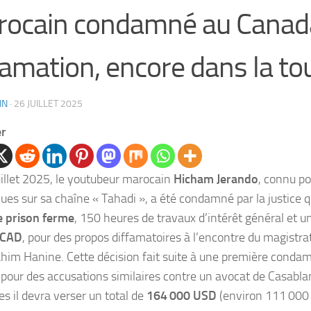
ocain condamné au Canad
famation, encore dans la t
IN
·
26 JUILLET 2025
er
uillet 2025, le youtubeur marocain
Hicham Jerando
, connu po
ues sur sa chaîne « Tahadi », a été condamné par la justice 
e prison ferme
, 150 heures de travaux d’intérêt général et
 CAD
, pour des propos diffamatoires à l’encontre du magistr
him Hanine. Cette décision fait suite à une première condam
t pour des accusations similaires contre un avocat de Casabla
es il devra verser un total de
164 000 USD
(environ 111 000 