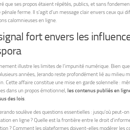
ré que ses propos étaient répétés, publics, et sans fondemen
 pénale ferme. Il s’agit d’un message clair envers ceux qui di
ions calomnieuses en ligne.
signal fort envers les influenc
spora
nement illustre les limites de l’impunité numérique. Bien qu
plusieurs années, Jerando reste profondément lié au milieu 
n. Cette affaire constitue une mise en garde solennelle : m
es dans un propos émotionnel,
les contenus publiés en lign
us des lois
.
Jerando soulève des questions essentielles : jusqu’où peut-on 
tion en ligne ? Quelle est la frontière entre le droit d’informe
tion ? Comment les plateformes doivent-elles modérer les c