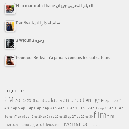
Film marocain Jihane الفيلم المغربي جيهان
Dar Nsa سلسلة دار النسا
2 Wjouh 2 وجوه
Pourquoi BeReal n’a jamais conquis les utilisateurs
ÉTIQUETTES
2M
al aoula
en direct
en ligne
2015
ep 1
ep 2
2016
CAN
ep 3
ep 4
ep 5
ep 6
ep 7
ep 11
ep 8
ep 9
ep 10
ep 12
ep 13
ep 15
ep
ep 14
film
film
16
ep 17
ep 21
ep 27
ep 18
ep 19
ep 20
ep 22
ep 23
ep 28
ep 30
maroc
live
gratuit
marocain
Jerusalem
match
Ghouta