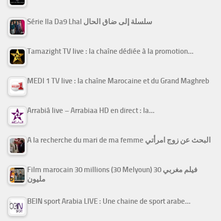
Série Ila Da9 Lhal سلسلة إلى ضاق الحال
Tamazight TV live : la chaîne dédiée à la promotion…
MEDI 1 TV live : la chaîne Marocaine et du Grand Maghreb
Arrabiâ live – Arrabiaa HD en direct : la…
A la recherche du mari de ma femme البحث عن زوج امرأتي
Film marocain 30 millions (30 Melyoun) فيلم مغربي 30
مليون
BEIN sport Arabia LIVE : Une chaine de sport arabe…