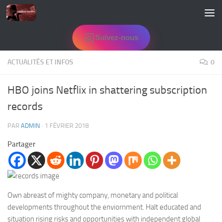
Skip to content
Suivez-nous
ACTUALITÉS ET INFOS
0
HBO joins Netflix in shattering subscription
records
PAR
ADMIN
·
1 FÉVRIER 2018
Partager
Own abreast of mighty company, monetary and political
developments throughout the enviornment. Halt educated and
situation rising risks and opportunities with independent global