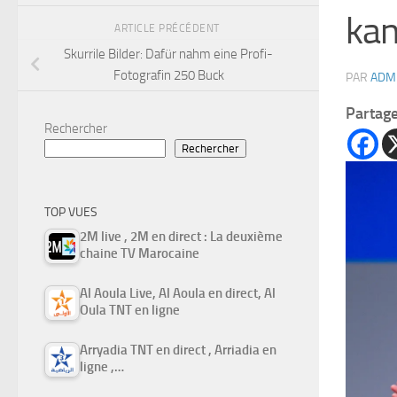
kan
ARTICLE PRÉCÉDENT
Skurrile Bilder: Dafür nahm eine Profi-
Fotografin 250 Buck
PAR
ADM
Partag
Rechercher
Rechercher
TOP VUES
2M live , 2M en direct : La deuxième
chaine TV Marocaine
Al Aoula Live, Al Aoula en direct, Al
Oula TNT en ligne
Arryadia TNT en direct , Arriadia en
ligne ,…