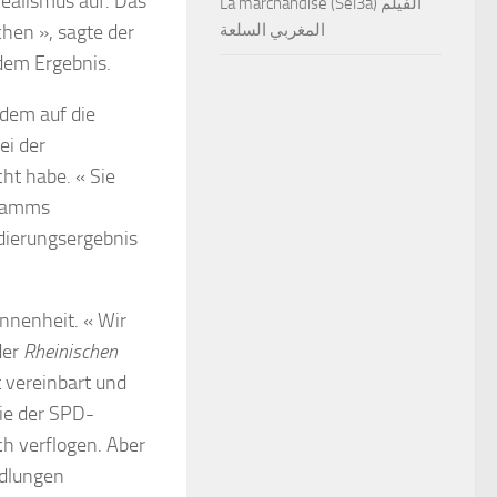
Realismus auf. Das
La marchandise (Sel3a) الفيلم
المغربي السلعة
hen », sagte der
 dem Ergebnis.
rdem auf die
ei der
ht habe. « Sie
gramms
ndierungsergebnis
nnenheit. « Wir
der
Rheinischen
 vereinbart und
die der SPD-
h verflogen. Aber
ndlungen