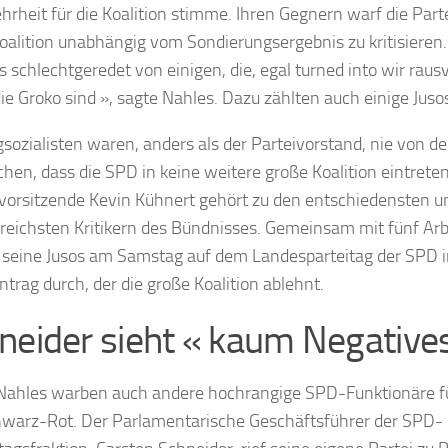
hrheit für die Koalition stimme. Ihren Gegnern warf die Partei
oalition unabhängig vom Sondierungsergebnis zu kritisieren. 
s schlechtgeredet von einigen, die, egal turned into wir raus
ie Groko sind », sagte Nahles. Dazu zählten auch einige Juso
gsozialisten waren, anders als der Parteivorstand, nie von d
hen, dass die SPD in keine weitere große Koalition eintreten 
orsitzende Kevin Kühnert gehört zu den entschiedensten u
sreichsten Kritikern des Bündnisses. Gemeinsam mit fünf Ar
 seine Jusos am Samstag auf dem Landesparteitag der SPD 
ntrag durch, der die große Koalition ablehnt.
neider sieht « kaum Negative
ahles warben auch andere hochrangige SPD-Funktionäre fü
warz-Rot. Der Parlamentarische Geschäftsführer der SPD-