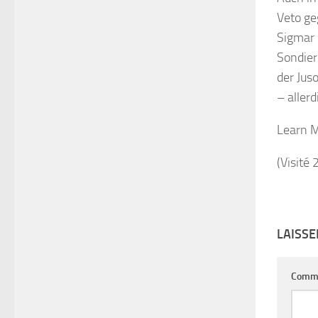
Veto ge
Sigmar 
Sondier
der Jus
– aller
Learn 
(Visité 
LAISS
Comm