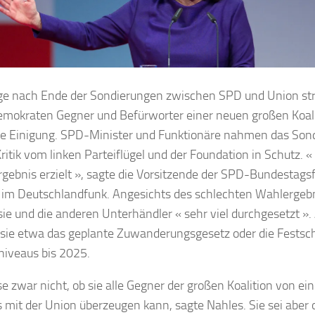
ge nach Ende der Sondierungen zwischen SPD und Union str
emokraten Gegner und Befürworter einer neuen großen Koali
te Einigung. SPD-Minister und Funktionäre nahmen das Son
ritik vom linken Parteiflügel und der Foundation in Schutz. «
rgebnis erzielt », sagte die Vorsitzende der SPD-Bundestags
 im Deutschlandfunk. Angesichts des schlechten Wahlergebni
sie und die anderen Unterhändler « sehr viel durchgesetzt ». 
sie etwa das geplante Zuwanderungsgesetz oder die Festsc
iveaus bis 2025.
se zwar nicht, ob sie alle Gegner der großen Koalition von e
 mit der Union überzeugen kann, sagte Nahles. Sie sei aber o