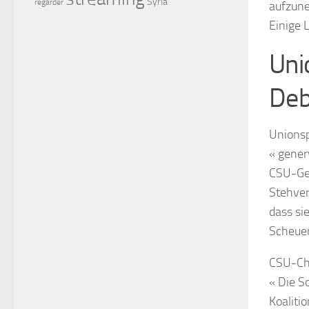
Syria
regarder
aufzune
Einige 
Uni
Deb
Unionsp
« gener
CSU-Gen
Stehver
dass si
Scheuer
CSU-Che
« Die S
Koaliti