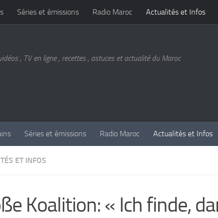
s
Séries et émissions
Radio Maroc
Actualités et Infos
vidéos , TV en ligne , recettes , astuces et actualité du Maroc
ains
Séries et émissions
Radio Maroc
Actualités et Infos
TÉS ET INFOS
ße Koalition: « Ich finde, d