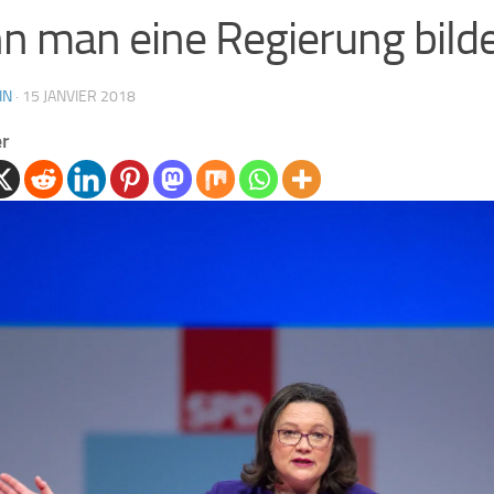
n man eine Regierung bild
IN
·
15 JANVIER 2018
er