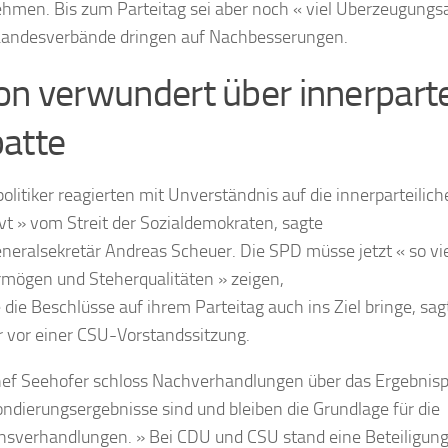
hmen. Bis zum Parteitag sei aber noch « viel Überzeugungsar
Landesverbände dringen auf Nachbesserungen.
on verwundert über innerparte
atte
olitiker reagierten mit Unverständnis auf die innerparteiliche
vt » vom Streit der Sozialdemokraten, sagte
eralsekretär Andreas Scheuer. Die SPD müsse jetzt « so vi
mögen und Steherqualitäten » zeigen,
e die Beschlüsse auf ihrem Parteitag auch ins Ziel bringe, sag
 vor einer CSU-Vorstandssitzung.
f Seehofer schloss Nachverhandlungen über das Ergebnispa
ondierungsergebnisse sind und bleiben die Grundlage für die
onsverhandlungen. » Bei CDU und CSU stand eine Beteiligun