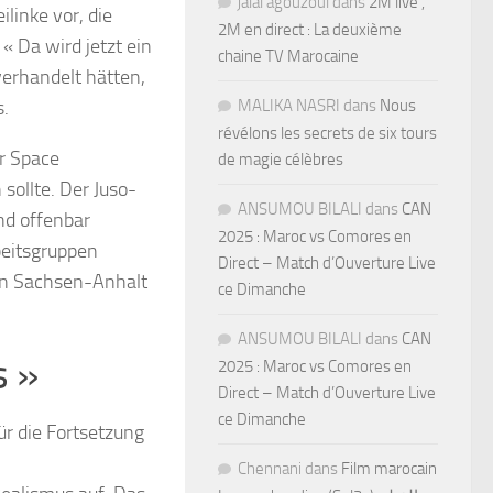
jalal agouzoul
dans
2M live ,
linke vor, die
2M en direct : La deuxième
« Da wird jetzt ein
chaine TV Marocaine
verhandelt hätten,
MALIKA NASRI
dans
Nous
s.
révélons les secrets de six tours
er Space
de magie célèbres
sollte. Der Juso-
ANSUMOU BILALI
dans
CAN
nd offenbar
2025 : Maroc vs Comores en
beitsgruppen
Direct – Match d’Ouverture Live
in Sachsen-Anhalt
ce Dimanche
ANSUMOU BILALI
dans
CAN
s »
2025 : Maroc vs Comores en
Direct – Match d’Ouverture Live
ce Dimanche
r die Fortsetzung
Chennani
dans
Film marocain