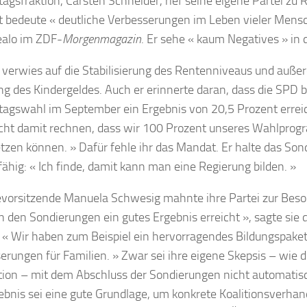
agsfraktion, Carsten Schneider, rief seine eigene Partei zu 
t bedeute « deutliche Verbesserungen im Leben vieler Mensc
alo im ZDF-
Morgenmagazin
. Er sehe « kaum Negatives » in
 verwies auf die Stabilisierung des Rentenniveaus und auße
g des Kindergeldes. Auch er erinnerte daran, dass die SPD b
agswahl im September ein Ergebnis von 20,5 Prozent erreic
cht damit rechnen, dass wir 100 Prozent unseres Wahlpro
tzen können. » Dafür fehle ihr das Mandat. Er halte das So
gfähig: « Ich finde, damit kann man eine Regierung bilden. »
evorsitzende Manuela Schwesig mahnte ihre Partei zur Beso
n den Sondierungen ein gutes Ergebnis erreicht », sagte sie 
. « Wir haben zum Beispiel ein hervorragendes Bildungspaket
erungen für Familien. » Zwar sei ihre eigene Skepsis – wie 
ion – mit dem Abschluss der Sondierungen nicht automatisc
ebnis sei eine gute Grundlage, um konkrete Koalitionsverha