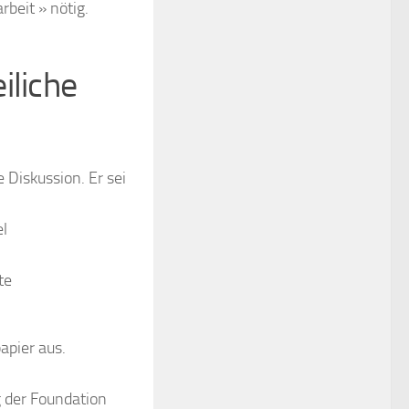
beit » nötig.
iliche
 Diskussion. Er sei
el
te
pier aus.
g der Foundation