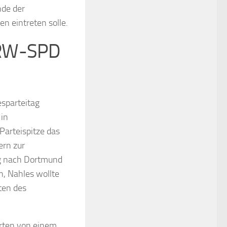
nde der
n eintreten solle.
NRW-SPD
sparteitag
 in
Parteispitze das
ern zur
g nach Dortmund
, Nahles wollte
rten des
erten von einem