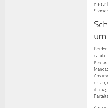
nie zur
Sondier
Sch
um
Bei der
darüber
Koaliti
Mandat 
Abstim
reisen,
ihn beg
Parteit
Auch in