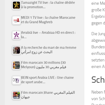
Tamazight TV live : la chaîne dédiée
eine Me
à la promotion…
große K
Ergebni
MEDI 1 TV live : la chaîne Marocaine
et du Grand Maghreb
gegen d
Arrabiâ live – Arrabiaa HD en direct :
Die Jun
la…
abgewic
Bundesv
A la recherche du mari de ma femme
البحث عن زوج امرأتي
einflus
setzten
Film marocain 30 millions (30
einen A
Melyoun) فيلم مغربي 30 مليون
Sch
BEIN sport Arabia LIVE : Une chaine
de sport arabe…
Neben N
Film marocain Jihane الفيلم المغربي
جيهان
von Sch