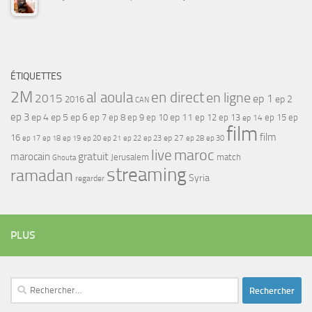
ÉTIQUETTES
2M
al aoula
en direct
en ligne
2015
ep 1
ep 2
2016
CAN
ep 3
ep 4
ep 5
ep 6
ep 7
ep 11
ep 8
ep 9
ep 10
ep 12
ep 13
ep 15
ep
ep 14
film
film
16
ep 17
ep 21
ep 27
ep 18
ep 19
ep 20
ep 22
ep 23
ep 28
ep 30
maroc
live
gratuit
marocain
Jerusalem
match
Ghouta
streaming
ramadan
Syria
regarder
PLUS
Rechercher :