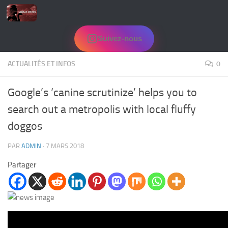
Skip to content
Suivez-nous
ACTUALITÉS ET INFOS
0
Google’s ‘canine scrutinize’ helps you to
search out a metropolis with local fluffy
doggos
PAR
ADMIN
·
7 MARS 2018
Partager