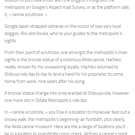
location to purchase a tour with the doggos throughout the
metropolis on Google’s Aspect road Survey, or as the platform calls
it, « canine scrutinize. »
Google Japan strapped cameras on the succor of two very loyal
doggos, Ako and Asuka, who’re your guides to the metropolis’s
sights.
From their point of scrutinize, one amongst the metropolis’s main
sights is the bronze statue of a notorious Akita canine, Hachiko,
neatly-known for his unwavering loyalty. Hachiko returned to
Shibuya role day to day to lend a hand for his proprietor to come
home from work, nine years after his dying.
A bronze statue change into once erected at Shibuya role, however
one more sits in Odate Metropolis’s role too.
In « canine scrutinize, » you’ll be in a location to moreover test out a
snowy walk, the metropolis’s beginning-air footbath, plus clearly,
the Akita canine museum. Here are the a range of locations you’ll
be in a location to investigate cross-check, all from a canine’s point