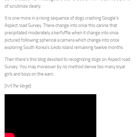
of scrutinize clearly.
It is one more in a rising sequence of dogs crashing Google’s
Aspect road Survey. There change into once this canine that
precipitated moderately a kerfuffle when it change into once
pictured following spherical a camera which change into once
exploring South Korea’s Jukdo island remaining twelve months.
Then there’s this blog devoted to recognizing dogs on Aspect road
Survey. You may moreover by no method derive too many loyal
girls and boys on the earn.
[h/t
The Verge
]