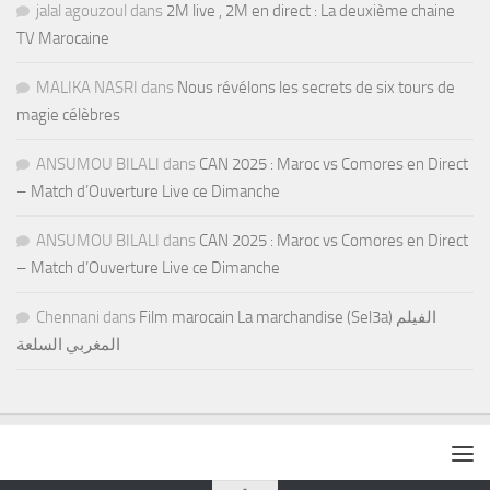
jalal agouzoul
dans
2M live , 2M en direct : La deuxième chaine
TV Marocaine
MALIKA NASRI
dans
Nous révélons les secrets de six tours de
magie célèbres
ANSUMOU BILALI
dans
CAN 2025 : Maroc vs Comores en Direct
– Match d’Ouverture Live ce Dimanche
ANSUMOU BILALI
dans
CAN 2025 : Maroc vs Comores en Direct
– Match d’Ouverture Live ce Dimanche
Chennani
dans
Film marocain La marchandise (Sel3a) الفيلم
المغربي السلعة