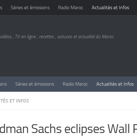
s
Séries et émissions
Radio Maroc
Actualités et Infos
vidéos , TV en ligne , recettes , astuces et actualité du Maroc
ains
Séries et émissions
Radio Maroc
Actualités et Infos
TÉS ET INFOS
dman Sachs eclipses Wall 