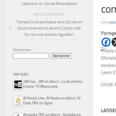
Laborious-to-Derive Reservations
com
ARTICLE PRÉCÉDENT
Theresa Could perchance wins 2d vote on
PAR
ADM
Syria movement as Jeremy Corbyn calls
Partag
for new war powers regulation
Rechercher
Rechercher
Monetar
excessi
Learn E
TOP VUES
2M live , 2M en direct : La deuxième
(Visité 
chaine TV Marocaine
Al Aoula Live, Al Aoula en direct, Al
Oula TNT en ligne
LAISS
Arryadia TNT en direct , Arriadia en