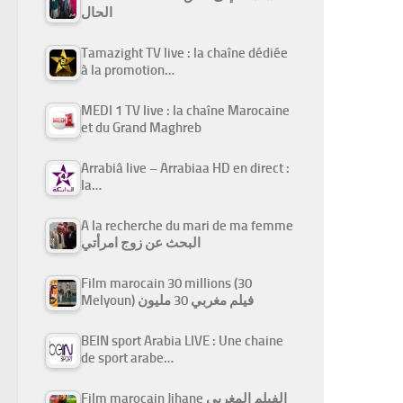
الحال
Tamazight TV live : la chaîne dédiée
à la promotion…
MEDI 1 TV live : la chaîne Marocaine
et du Grand Maghreb
Arrabiâ live – Arrabiaa HD en direct :
la…
A la recherche du mari de ma femme
البحث عن زوج امرأتي
Film marocain 30 millions (30
Melyoun) فيلم مغربي 30 مليون
BEIN sport Arabia LIVE : Une chaine
de sport arabe…
Film marocain Jihane الفيلم المغربي