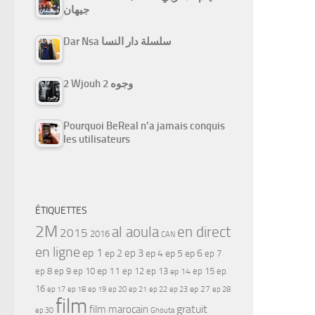
جيهان
Dar Nsa سلسلة دار النسا
2 Wjouh 2 وجوه
Pourquoi BeReal n’a jamais conquis
les utilisateurs
ÉTIQUETTES
2M
al aoula
en direct
2015
2016
CAN
en ligne
ep 1
ep 3
ep 2
ep 4
ep 5
ep 6
ep 7
ep 11
ep 8
ep 9
ep 10
ep 12
ep 13
ep 15
ep
ep 14
16
ep 17
ep 21
ep 27
ep 18
ep 19
ep 20
ep 22
ep 23
ep 28
film
gratuit
film marocain
ep 30
Ghouta