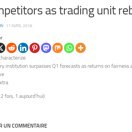
petitors as trading unit r
IN
·
17 AVRIL 2018
er
y institution surpasses Q1 forecasts as returns on fairness a
ve
xtra
22 fois, 1 aujourd'hui)
ER UN COMMENTAIRE