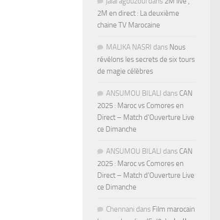
jalal agouzoul
dans
2M live ,
2M en direct : La deuxième
chaine TV Marocaine
MALIKA NASRI
dans
Nous
révélons les secrets de six tours
de magie célèbres
ANSUMOU BILALI
dans
CAN
2025 : Maroc vs Comores en
Direct – Match d’Ouverture Live
ce Dimanche
ANSUMOU BILALI
dans
CAN
2025 : Maroc vs Comores en
Direct – Match d’Ouverture Live
ce Dimanche
Chennani
dans
Film marocain