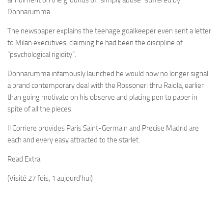
annulment on the grounds of “simply abuse” suffered by
Donnarumma.
The newspaper explains the teenage goalkeeper even sent a letter
to Milan executives, claiming he had been the discipline of
“psychological rigidity”.
Donnarumma infamously launched he would now no longer signal
a brand contemporary deal with the Rossoneri thru Raiola, earlier
than going motivate on his observe and placing pen to paper in
spite of all the pieces.
Il Corriere provides Paris Saint-Germain and Precise Madrid are
each and every easy attracted to the starlet.
Read Extra
(Visité 27 fois, 1 aujourd'hui)