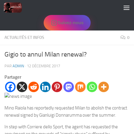
Skip to content
Suivez-nous
ACTUALITÉS ET INFOS
0
Gigio to annul Milan renewal?
PAR
ADMIN
·
12 DÉCEMBRE 2017
Partager
Mino Raiola has reportedly requested Milan to abolish the contract
renewal signed by Gianluigi Donnarumma over the summer.
In step with Corriere dello Sport, the agent has requested the