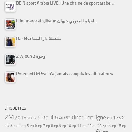
BEIN sport Arabia LIVE : Une chaine de sport arabe…
Film marocain Jihane الفيلم المغربي جيهان
Dar Nsa سلسلة دار النسا
2 Wjouh 2 وجوه
Pourquoi BeReal n’a jamais conquis les utilisateurs
ÉTIQUETTES
2M
al aoula
en direct
en ligne
2015
ep 1
ep 2
2016
CAN
ep 3
ep 4
ep 5
ep 6
ep 7
ep 11
ep 8
ep 9
ep 10
ep 12
ep 13
ep 15
ep
ep 14