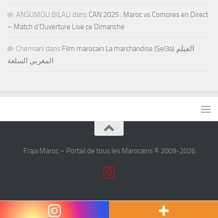
ANSUMOU BILALI
dans
CAN 2025 : Maroc vs Comores en Direct
– Match d’Ouverture Live ce Dimanche
Chennani
dans
Film marocain La marchandise (Sel3a) الفيلم
المغربي السلعة
Fraja Maroc – Portail de tous les Marocains © 2009-2026