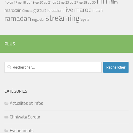
film
film
16
ep 17
ep 21
ep 27
ep 18
ep 19
ep 20
ep 22
ep 23
ep 28
ep 30
maroc
live
gratuit
marocain
Jerusalem
match
Ghouta
streaming
ramadan
Syria
regarder
PLUS
Rechercher :
CATÉGORIES
Actualités et Infos
Chhiwate Sorour
Evenements