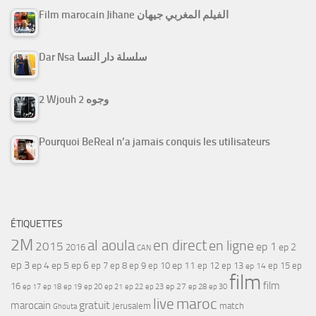
Film marocain Jihane الفيلم المغربي جيهان
Dar Nsa سلسلة دار النسا
2 Wjouh 2 وجوه
Pourquoi BeReal n’a jamais conquis les utilisateurs
ÉTIQUETTES
2M
al aoula
en direct
en ligne
2015
ep 1
ep 2
2016
CAN
ep 3
ep 4
ep 5
ep 6
ep 7
ep 11
ep 8
ep 9
ep 10
ep 12
ep 13
ep 15
ep
ep 14
film
film
16
ep 17
ep 21
ep 27
ep 18
ep 19
ep 20
ep 22
ep 23
ep 28
ep 30
maroc
live
gratuit
marocain
Jerusalem
match
Ghouta