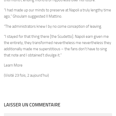
this month, ending months of hypothesis over his future.
“I had made up our minds to preserve at Napoli a truly lengthy time
ago,” Ghoulam suggested Il Mattino.
“The administrators knew I by no come conception of leaving.
“I stayed for that thing there [the Scudetto]. Napoli earn given me
the entirety, they transformed nevertheless me nevertheless they
additionally made me superstitious – the fans don’t have to sing
that note and I obtained’t divulge it.”
Learn More
(Visité 23 fois, 2 aujourd'hui)
LAISSER UN COMMENTAIRE