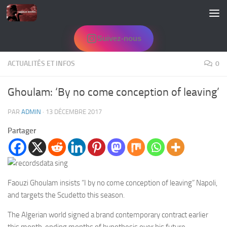
Skip to content
Suivez-nous
ACTUALITÉS ET INFOS
0
Ghoulam: ‘By no come conception of leaving’
PAR
ADMIN
·
13 DÉCEMBRE 2017
Partager
Faouzi Ghoulam insists “I by no come conception of leaving” Napoli,
and targets the Scudetto this season.
The Algerian world signed a brand contemporary contract earlier