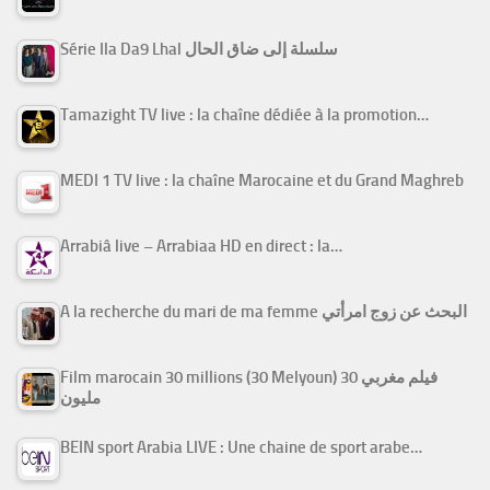
Série Ila Da9 Lhal سلسلة إلى ضاق الحال
Tamazight TV live : la chaîne dédiée à la promotion…
MEDI 1 TV live : la chaîne Marocaine et du Grand Maghreb
Arrabiâ live – Arrabiaa HD en direct : la…
A la recherche du mari de ma femme البحث عن زوج امرأتي
Film marocain 30 millions (30 Melyoun) فيلم مغربي 30
مليون
BEIN sport Arabia LIVE : Une chaine de sport arabe…