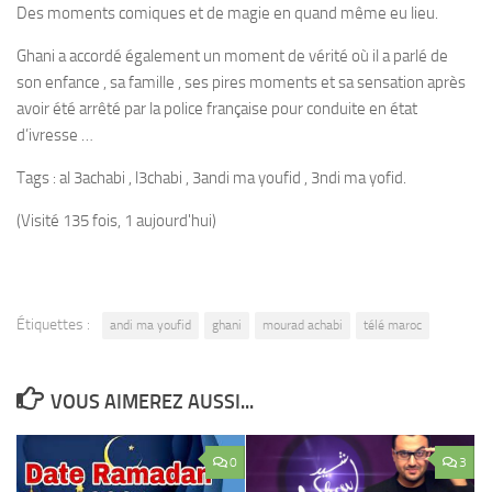
Des moments comiques et de magie en quand même eu lieu.
Ghani a accordé également un moment de vérité où il a parlé de
son enfance , sa famille , ses pires moments et sa sensation après
avoir été arrêté par la police française pour conduite en état
d’ivresse …
Tags : al 3achabi , l3chabi , 3andi ma youfid , 3ndi ma yofid.
(Visité 135 fois, 1 aujourd'hui)
Étiquettes :
andi ma youfid
ghani
mourad achabi
télé maroc
VOUS AIMEREZ AUSSI...
0
3