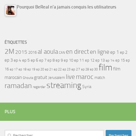
Pourquoi BeReal n’a jamais conquis les utilisateurs
ÉTIQUETTES
2M
al aoula
en direct
en ligne
2015
ep 1
ep 2
2016
CAN
ep 3
ep 4
ep 5
ep 6
ep 7
ep 11
ep 8
ep 9
ep 10
ep 12
ep 13
ep 15
ep
ep 14
film
film
16
ep 17
ep 21
ep 27
ep 18
ep 19
ep 20
ep 22
ep 23
ep 28
ep 30
maroc
live
gratuit
marocain
Jerusalem
match
Ghouta
streaming
ramadan
Syria
regarder
PLUS
Rechercher :