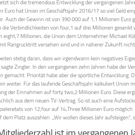
etzt sich die tremendous Entwicklung der vergangenen Jahre 
en Euro hat Union im Geschäftsjahr 2016/17 so viel Geld 
or. Auch der Gewinn ist von 390 000 auf 1,1 Millionen Euro 
 die Verbindlichkeiten von four,1 auf drei Millionen gesenkt
eight,7 Millionen, die Union dem Unternehmer Michael Kölm
mit Rangrücktritt versehen sind und in näherer Zukunft nicht
beiten stetig daran, dass wir irgendwann kein negatives Eig
 sagte Zingler. In den vergangenen zehn Jahren habe der Ve
n gemacht. Priorität habe aber die sportliche Entwicklung. D
ein weiter. Für das laufende Geschäftsjahr kalkuliert Union m
ung der Einnahmen auf forty two,2 Millionen Euro. Diese ergi
chlich aus dem neuen TV-Vertrag. So ist auch eine Aufstock
pieleretats von 12,four auf 14,Three Millionen Euro möglich. 
f dem Platz auszahlen. „Wir wollen dieses Jahr aufsteigen“, s
Mitgliederzahl ist im vergangenen 