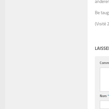
anderen
Be taug
(Visité 
LAISS
Comm
Nom
*