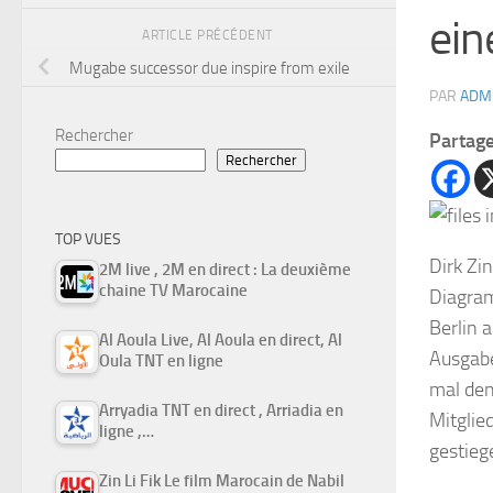
ein
ARTICLE PRÉCÉDENT
Mugabe successor due inspire from exile
PAR
ADM
Rechercher
Partag
Rechercher
TOP VUES
Dirk Zi
2M live , 2M en direct : La deuxième
chaine TV Marocaine
Diagram
Berlin 
Al Aoula Live, Al Aoula en direct, Al
Ausgabe
Oula TNT en ligne
mal den
Arryadia TNT en direct , Arriadia en
Mitglie
ligne ,…
gestieg
Zin Li Fik Le film Marocain de Nabil