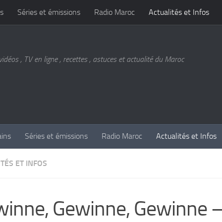
s
Séries et émissions
Radio Maroc
Actualités et Infos
vidéos , TV en ligne , recettes , astuces et actualité du Maroc
ains
Séries et émissions
Radio Maroc
Actualités et Infos
TÉS ET INFOS
inne, Gewinne, Gewinne 