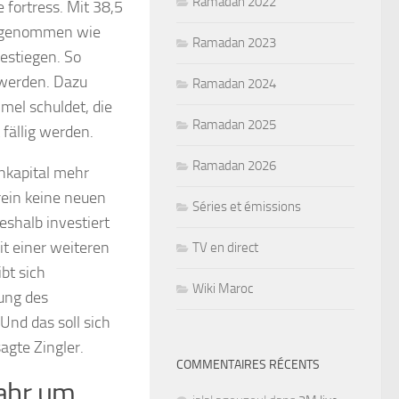
Ramadan 2022
fortress. Mit 38,5
eingenommen wie
Ramadan 2023
gestiegen. So
 werden. Dazu
Ramadan 2024
el schuldet, die
Ramadan 2025
 fällig werden.
Ramadan 2026
enkapital mehr
rein keine neuen
Séries et émissions
eshalb investiert
it einer weiteren
TV en direct
bt sich
Wiki Maroc
ung des
Und das soll sich
agte Zingler.
COMMENTAIRES RÉCENTS
Jahr um