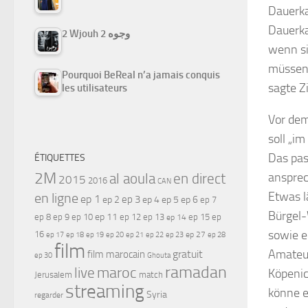
Dauerka
Dauerka
2 Wjouh 2 وجوه
wenn si
müssen 
Pourquoi BeReal n’a jamais conquis
sagte Zi
les utilisateurs
Vor dem
soll „i
Das pas
ÉTIQUETTES
2M
ansprec
al aoula
en direct
2015
2016
CAN
Etwas l
en ligne
ep 1
ep 3
ep 2
ep 4
ep 5
ep 6
ep 7
Bürgel-
ep 11
ep 8
ep 9
ep 10
ep 12
ep 13
ep 15
ep
ep 14
sowie e
16
ep 17
ep 21
ep 27
ep 18
ep 19
ep 20
ep 22
ep 23
ep 28
film
Amateur
gratuit
film marocain
ep 30
Ghouta
ramadan
maroc
live
Köpenic
Jerusalem
match
streaming
könne e
Syria
regarder