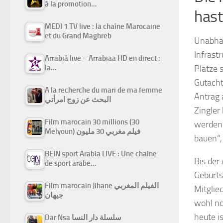
à la promotion…
hast
MEDI 1 TV live : la chaîne Marocaine
et du Grand Maghreb
Unabhän
Infrast
Arrabiâ live – Arrabiaa HD en direct :
la…
Plätze 
Gutacht
A la recherche du mari de ma femme
Antrag 
البحث عن زوج امرأتي
Zingler
Film marocain 30 millions (30
werden 
Melyoun) فيلم مغربي 30 مليون
bauen“,
BEIN sport Arabia LIVE : Une chaine
Bis der
de sport arabe…
Geburts
Film marocain Jihane الفيلم المغربي
Mitglie
جيهان
wohl no
heute i
Dar Nsa سلسلة دار النسا