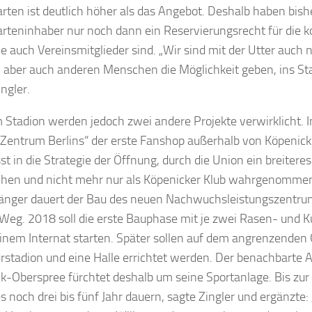
rten ist deutlich höher als das Angebot. Deshalb haben bish
rteninhaber nur noch dann ein Reservierungsrecht für die
e auch Vereinsmitglieder sind. „Wir sind mit der Utter auch ni
aber auch anderen Menschen die Möglichkeit geben, ins S
ngler.
 Stadion werden jedoch zwei andere Projekte verwirklicht. 
m Zentrum Berlins“ der erste Fanshop außerhalb von Köpenick
st in die Strategie der Öffnung, durch die Union ein breitere
hen und nicht mehr nur als Köpenicker Klub wahrgenommen
änger dauert der Bau des neuen Nachwuchsleistungszentr
Weg. 2018 soll die erste Bauphase mit je zwei Rasen- und 
inem Internat starten. Später sollen auf dem angrenzenden 
stadion und eine Halle errichtet werden. Der benachbarte
k-Oberspree fürchtet deshalb um seine Sportanlage. Bis zu
s noch drei bis fünf Jahr dauern, sagte Zingler und ergänzte