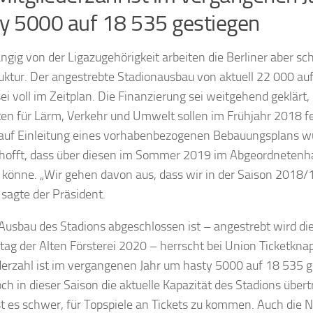
y 5000 auf 18 535 gestiegen
gig von der Ligazugehörigkeit arbeiten die Berliner aber sc
ruktur. Der angestrebte Stadionausbau von aktuell 22 000 a
sei voll im Zeitplan. Die Finanzierung sei weitgehend geklärt
en für Lärm, Verkehr und Umwelt sollen im Frühjahr 2018 fer
auf Einleitung eines vorhabenbezogenen Bebauungsplans wur
 hofft, dass über diesen im Sommer 2019 im Abgeordneten
könne. „Wir gehen davon aus, dass wir in der Saison 2018/
 sagte der Präsident.
 Ausbau des Stadions abgeschlossen ist – angestrebt wird di
tag der Alten Försterei 2020 – herrscht bei Union Ticketknap
derzahl ist im vergangenen Jahr um hasty 5000 auf 18 535 g
ch in dieser Saison die aktuelle Kapazität des Stadions über
st es schwer, für Topspiele an Tickets zu kommen. Auch die 