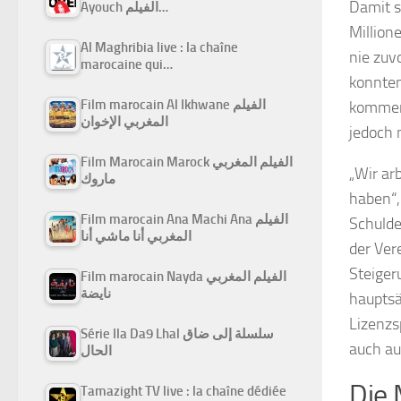
Damit s
Ayouch الفيلم…
Million
Al Maghribia live : la chaîne
nie zuv
marocaine qui…
konnten
Film marocain Al Ikhwane الفيلم
kommen 
المغربي الإخوان
jedoch 
Film Marocain Marock الفيلم المغربي
„Wir ar
ماروك
haben“,
Film marocain Ana Machi Ana الفيلم
Schulde
المغربي أنا ماشي أنا
der Ver
Steiger
Film marocain Nayda الفيلم المغربي
نايضة
hauptsä
Lizenzs
Série Ila Da9 Lhal سلسلة إلى ضاق
auch au
الحال
Die 
Tamazight TV live : la chaîne dédiée