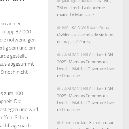
jalal agouzoul
dans
2M live ,
2M en direct : La deuxième
chaine TV Marocaine
hon an der
MALIKA NASRI
dans
Nous
uf knapp 37 000
révélons les secrets de six tours
, die notwendigen
de magie célèbres
tig sein und ein
ANSUMOU BILALI
dans
CAN
de gestellt.
2025 : Maroc vs Comores en
haus abgestimmt
Direct – Match d’Ouverture Live
19 noch nicht
ce Dimanche
ANSUMOU BILALI
dans
CAN
es zum 100.
2025 : Maroc vs Comores en
pheit. Die
Direct – Match d’Ouverture Live
estiegen und wird
ce Dimanche
treffen. Schon
Chennani
dans
Film marocain
Nachfrage nach