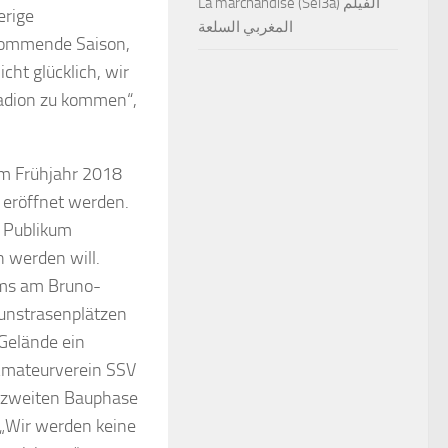
La marchandise (Sel3a) الفيلم
erige
المغربي السلعة
 kommende Saison,
cht glücklich, wir
tadion zu kommen“,
Im Frühjahr 2018
 eröffnet werden.
s Publikum
 werden will.
ums am Bruno-
Kunstrasenplätzen
Gelände ein
 Amateurverein SSV
r zweiten Bauphase
: „Wir werden keine