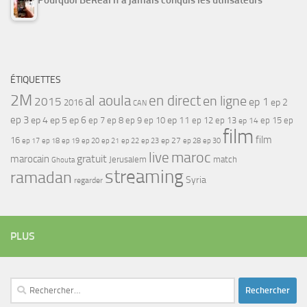
ÉTIQUETTES
2M
al aoula
en direct
en ligne
2015
ep 1
ep 2
2016
CAN
ep 3
ep 4
ep 5
ep 6
ep 7
ep 11
ep 8
ep 9
ep 10
ep 12
ep 13
ep 15
ep
ep 14
film
film
16
ep 17
ep 21
ep 27
ep 18
ep 19
ep 20
ep 22
ep 23
ep 28
ep 30
maroc
live
gratuit
marocain
Jerusalem
match
Ghouta
streaming
ramadan
Syria
regarder
PLUS
Rechercher :