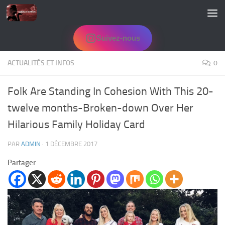
Skip to content
Suivez-nous
ACTUALITÉS ET INFOS
0
Folk Are Standing In Cohesion With This 20-
twelve months-Broken-down Over Her
Hilarious Family Holiday Card
PAR
ADMIN
·
1 DÉCEMBRE 2017
Partager