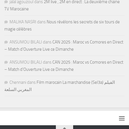
jalal agouzoul
dans
2M live , 2M en direct : La deuxième chaine
TV Marocaine
MALIKA NASRI
dans
Nous révélons les secrets de six tours de
magie célèbres
ANSUMOU BILALI
dans
CAN 2025 : Maroc vs Comores en Direct
– Match d’Ouverture Live ce Dimanche
ANSUMOU BILALI
dans
CAN 2025 : Maroc vs Comores en Direct
– Match d’Ouverture Live ce Dimanche
Chennani
dans
Film marocain La marchandise (Sel3a) الفيلم
المغربي السلعة