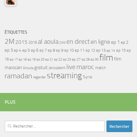
ÉTIQUETTES
2M
al aoula
en direct
en ligne
2015
ep 1
ep 2
2016
CAN
ep 3
ep 4
ep 5
ep 6
ep 7
ep 11
ep 8
ep 9
ep 10
ep 12
ep 13
ep 15
ep
ep 14
film
film
16
ep 17
ep 21
ep 27
ep 18
ep 19
ep 20
ep 22
ep 23
ep 28
ep 30
maroc
live
gratuit
marocain
Jerusalem
match
Ghouta
streaming
ramadan
Syria
regarder
PLUS
Rechercher :