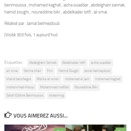
benmoussa , mohamed kaghat , aicha ouaddar , abdelghani sannak,
hamid zoughi , noureddine bikr , abdelkader lotfi , ali smai.
Réalisé par : Jamal belmejdoub
(Visité 303 fois, 1 aujourd'hui)
Étiquettes :
Abdelghani Sannak
Abdelkader lotfi
aicha ouaddar
ali smai
fatima khair
film
Hamid Zoughi
Jamal belmejdoub
khalid benchegra
Malika el omari
mohamed el jem
mohamed kaghat
mohammed khouyi
Mohammed meftah
Noureddine Bikr
Salah Eddine Benmoussa
streaming
VOUS AIMEREZ AUSSI...