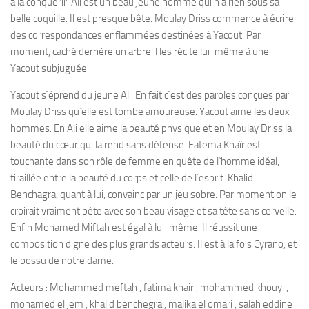
à la conquérir. Ali est un beau jeune homme qui n`a rien sous sa
belle coquille. Il est presque bête. Moulay Driss commence à écrire
des correspondances enflammées destinées à Yacout. Par
moment, caché derrière un arbre il les récite lui-même à une
Yacout subjuguée.
Yacout s`éprend du jeune Ali. En fait c`est des paroles conçues par
Moulay Driss qu`elle est tombe amoureuse. Yacout aime les deux
hommes. En Ali elle aime la beauté physique et en Moulay Driss la
beauté du cœur qui la rend sans défense. Fatema Khaïr est
touchante dans son rôle de femme en quête de l`homme idéal,
tiraillée entre la beauté du corps et celle de l`esprit. Khalid
Benchagra, quant à lui, convainc par un jeu sobre. Par moment on le
croirait vraiment bête avec son beau visage et sa tête sans cervelle.
Enfin Mohamed Miftah est égal à lui-même. Il réussit une
composition digne des plus grands acteurs. Il est à la fois Cyrano, et
le bossu de notre dame.
Acteurs : Mohammed meftah , fatima khair , mohammed khouyi ,
mohamed el jem , khalid benchegra , malika el omari , salah eddine