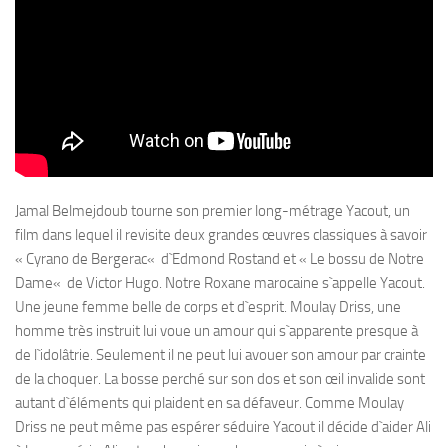
Jamal Belmejdoub tourne son premier long-métrage Yacout, un
film dans lequel il revisite deux grandes œuvres classiques à savoir
« Cyrano de Bergerac« d`Edmond Rostand et « Le bossu de Notre
Dame« de Victor Hugo. Notre Roxane marocaine s`appelle Yacout.
Une jeune femme belle de corps et d`esprit. Moulay Driss, une
homme très instruit lui voue un amour qui s`apparente presque à
de l`idolâtrie. Seulement il ne peut lui avouer son amour par crainte
de la choquer. La bosse perché sur son dos et son œil invalide sont
autant d`éléments qui plaident en sa défaveur. Comme Moulay
Driss ne peut même pas espérer séduire Yacout il décide d`aider Ali