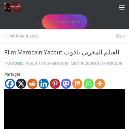
Skip to content
Suivez-nous
FILMS MAROCAINS
0
Film Marocain Yacout الفيلم المغربي ياقوت
PAR
ADMIN
· PUBLIÉ
1 DÉCEMBRE 2018
· MIS À JOUR
26 DÉCEMBRE 2018
Partager