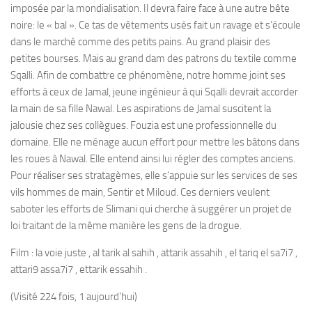
imposée par la mondialisation. Il devra faire face à une autre bête
noire: le « bal ». Ce tas de vêtements usés fait un ravage et s’écoule
dans le marché comme des petits pains. Au grand plaisir des
petites bourses. Mais au grand dam des patrons du textile comme
Sqalli. Afin de combattre ce phénomène, notre homme joint ses
efforts à ceux de Jamal, jeune ingénieur à qui Sqalli devrait accorder
la main de sa fille Nawal. Les aspirations de Jamal suscitent la
jalousie chez ses collègues. Fouzia est une professionnelle du
domaine. Elle ne ménage aucun effort pour mettre les bâtons dans
les roues à Nawal. Elle entend ainsi lui régler des comptes anciens.
Pour réaliser ses stratagèmes, elle s’appuie sur les services de ses
vils hommes de main, Sentir et Miloud. Ces derniers veulent
saboter les efforts de Slimani qui cherche à suggérer un projet de
loi traitant de la même manière les gens de la drogue.
Film : la voie juste , al tarik al sahih , attarik assahih , el tariq el sa7i7 ,
attari9 assa7i7 , ettarik essahih .
(Visité 224 fois, 1 aujourd'hui)