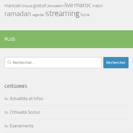
maroc
live
gratuit
marocain
Jerusalem
match
Ghouta
streaming
ramadan
Syria
regarder
PLUS
Rechercher :
CATÉGORIES
Actualités et Infos
Chhiwate Sorour
Evenements