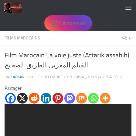
Skip to content
Suivez-nous
FILMS MAROCAINS
0
Film Marocain La voie juste (Attarik assahih)
الفيلم المغربي الطريق الصحيح
PAR
ADMIN
· PUBLIÉ
1 DÉCEMBRE 2018
· MIS À JOUR
9 JANVIER 2019
Partager