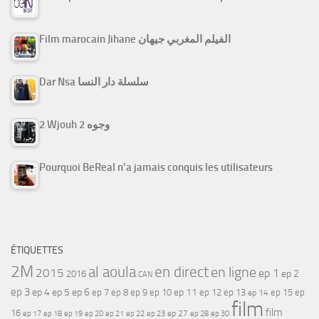
Film marocain Jihane الفيلم المغربي جيهان
Dar Nsa سلسلة دار النسا
2 Wjouh 2 وجوه
Pourquoi BeReal n’a jamais conquis les utilisateurs
ÉTIQUETTES
2M
al aoula
en direct
en ligne
2015
ep 1
ep 2
2016
CAN
ep 3
ep 4
ep 5
ep 6
ep 7
ep 11
ep 8
ep 9
ep 10
ep 12
ep 13
ep 15
ep
ep 14
film
film
16
ep 17
ep 21
ep 27
ep 18
ep 19
ep 20
ep 22
ep 23
ep 28
ep 30