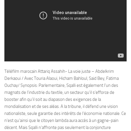
Téléfilm marocain Attariq Assahih- La voie juste – Abdelkrim
Derkaoui / Avec Touria Alaoui, Hicham Bahloul, Said Bey, Fatima
Ouchay/ Synopsis: Parlementaire, Sqalli est également l’un des
magnats de l’industrie du textile, un secteur qu’il s’efforce de
booster afin qu’il soit au diapason des exigences de la
mondialisation et de ses aléas. A la tribune, il défend une vision
nationaliste, seule garantie des intérêts de l’économie nationale. Ce
n’est qu’ainsi que le citoyen lambda aura accès à un gagne-pain
décent. Mais Sqalli n’affronte pas seulement la conjoncture