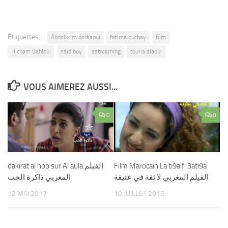
Étiquettes :
Abdelkrim derkaoui
fatima ouchay
film
Hicham Bahloul
said bey
sstreaming
touria alaoui
VOUS AIMEREZ AUSSI...
0
0
dakirat al hob sur Al aula الفيلم
Film Marocain La ti9a fi 3ati9a
الفيلم المغربي لا ثقة في عتيقة
المغربي ذاكرة الحب
12 MAI 2017
10 JUILLET 2015