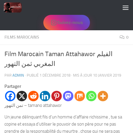
Skip to content
Suivez-nous
FILMS MAROCAINS
0
Film Marocain Taman Attahawor الفيلم
المغربي ثمن التهور
PAR
ADMIN
· PUBLIÉ
1 DÉCEMBRE 2018
· MIS À JOUR
10 JANVIER 2019
Partager
تمن التهور – tamano attahawor
Un jeune délinquant fils d’un homme d’affaire richissime , tue sa
copine et essaya d’utiliser le pouvoir de son père pour ne pas
prendre de la responsabilité du meurtre , chose qui ne sera pas