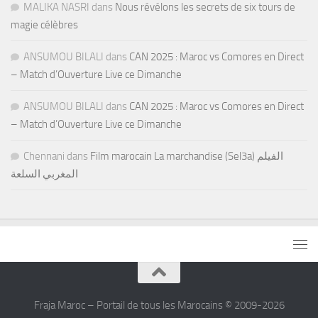
MALIKA NASRI
dans
Nous révélons les secrets de six tours de
magie célèbres
ANSUMOU BILALI
dans
CAN 2025 : Maroc vs Comores en Direct
– Match d’Ouverture Live ce Dimanche
ANSUMOU BILALI
dans
CAN 2025 : Maroc vs Comores en Direct
– Match d’Ouverture Live ce Dimanche
Chennani
dans
Film marocain La marchandise (Sel3a) الفيلم
المغربي السلعة
Fraja Maroc – Portail de tous les Marocains © 2009-2026