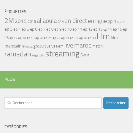
ÉTIQUETTES
2M
al aoula
en direct
en ligne
2015
ep 1
ep 2
2016
CAN
ep 3
ep 4
ep 5
ep 6
ep 7
ep 11
ep 8
ep 9
ep 10
ep 12
ep 13
ep 15
ep
ep 14
film
film
16
ep 17
ep 21
ep 27
ep 18
ep 19
ep 20
ep 22
ep 23
ep 28
ep 30
maroc
live
gratuit
marocain
Jerusalem
match
Ghouta
streaming
ramadan
Syria
regarder
PLUS
Rechercher :
CATÉGORIES