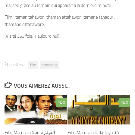
réalisée grâce au témoin qui apparait à la dernière minute …
Film : taman tahawor , thaman attahawor , tamane tahaour ,
thamane ettahawore.
(Visité 353 fois, 1 aujourd'hui)
Étiquettes :
film
streaming
VOUS AIMEREZ AUSSI...
0
0
Film Marocain Noura الفيلم
Film Marocain Dida Tayar (A