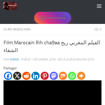
Skip to content
Suivez-nous
FILMS MAROCAINS
0
Film Marocain Rih cha9aa الفيلم المغربي ريح
الشقاء
PAR
ADMIN
· PUBLIÉ
1 DÉCEMBRE 2018
· MIS À JOUR
8 JANVIER 2019
Partager