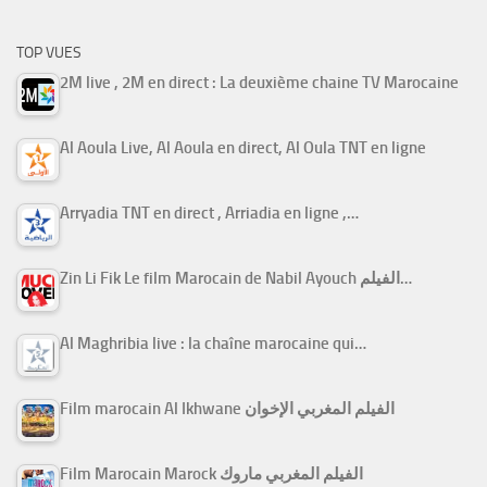
TOP VUES
2M live , 2M en direct : La deuxième chaine TV Marocaine
Al Aoula Live, Al Aoula en direct, Al Oula TNT en ligne
Arryadia TNT en direct , Arriadia en ligne ,…
Zin Li Fik Le film Marocain de Nabil Ayouch الفيلم…
Al Maghribia live : la chaîne marocaine qui…
Film marocain Al Ikhwane الفيلم المغربي الإخوان
Film Marocain Marock الفيلم المغربي ماروك