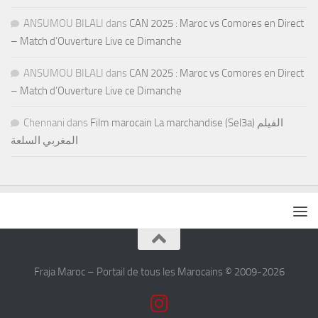
ANSUMOU BILALI
dans
CAN 2025 : Maroc vs Comores en Direct
– Match d’Ouverture Live ce Dimanche
ANSUMOU BILALI
dans
CAN 2025 : Maroc vs Comores en Direct
– Match d’Ouverture Live ce Dimanche
Chennani
dans
Film marocain La marchandise (Sel3a) الفيلم
المغربي السلعة
Fraja Maroc – Portail de tous les Marocains © 2009-2026