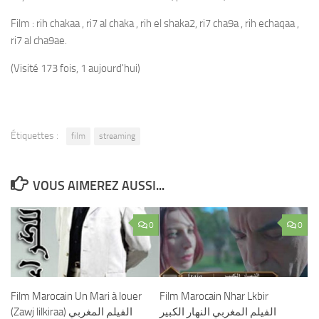
Film : rih chakaa , ri7 al chaka , rih el shaka2, ri7 cha9a , rih echaqaa ,
ri7 al cha9ae.
(Visité 173 fois, 1 aujourd'hui)
Étiquettes :
film
streaming
VOUS AIMEREZ AUSSI...
0
0
Film Marocain Un Mari à louer
Film Marocain Nhar Lkbir
الفيلم المغربي النهار الكبير
(Zawj lilkiraa) الفيلم المغربي