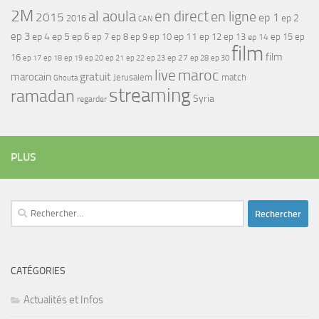
2M
al aoula
en direct
en ligne
2015
ep 1
ep 2
2016
CAN
ep 3
ep 4
ep 5
ep 6
ep 7
ep 11
ep 8
ep 9
ep 10
ep 12
ep 13
ep 15
ep
ep 14
film
film
16
ep 17
ep 21
ep 27
ep 18
ep 19
ep 20
ep 22
ep 23
ep 28
ep 30
maroc
live
gratuit
marocain
Jerusalem
match
Ghouta
streaming
ramadan
Syria
regarder
PLUS
Rechercher :
CATÉGORIES
Actualités et Infos