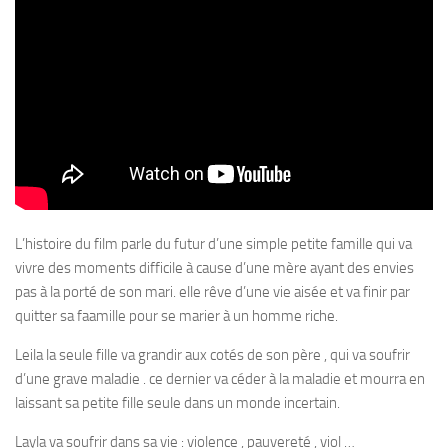
L’histoire du film parle du futur d’une simple petite famille qui va
vivre des moments difficile à cause d’une mère ayant des envies
pas à la porté de son mari. elle rêve d’une vie aisée et va finir par
quitter sa faamille pour se marier à un homme riche.
Leila la seule fille va grandir aux cotés de son père , qui va soufrir
d’une grave maladie . ce dernier va céder à la maladie et mourra en
laissant sa petite fille seule dans un monde incertain.
Layla va soufrir dans sa vie : violence , pauvereté , viol …