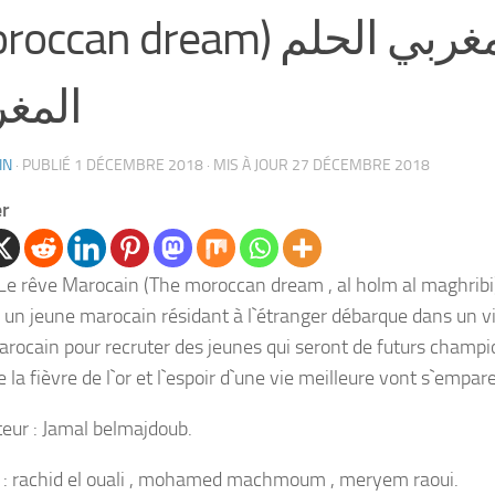
can dream) الفيلم المغربي الحلم
المغ
IN
· PUBLIÉ
1 DÉCEMBRE 2018
· MIS À JOUR
27 DÉCEMBRE 2018
er
 Le rêve Marocain (The moroccan dream , al holm al maghribi) 
, un jeune marocain résidant à l`étranger débarque dans un v
arocain pour recruter des jeunes qui seront de futurs champi
e la fièvre de l`or et l`espoir d`une vie meilleure vont s`empare
teur : Jamal belmajdoub.
 : rachid el ouali , mohamed machmoum , meryem raoui.