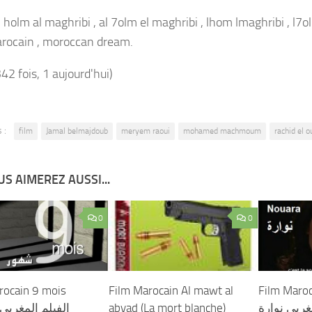
l holm al maghribi , al 7olm el maghribi , lhom lmaghribi , l7ol
rocain , moroccan dream.
342 fois, 1 aujourd'hui)
 :
film
Jamal belmajdoub
meryem raoui
mohamed machmoum
rachid el o
S AIMEREZ AUSSI...
0
0
rocain 9 mois
Film Marocain Al mawt al
Film Maro
الفيلم المغربي 9 شهو
abyad (La mort blanche)
غربي نوارة