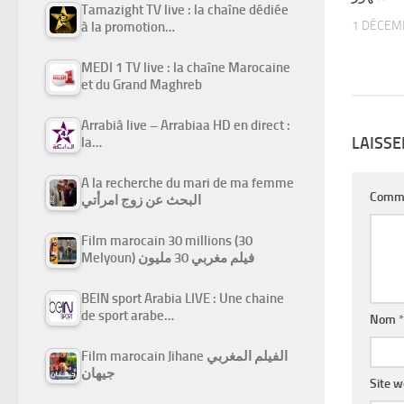
Tamazight TV live : la chaîne dédiée
1 DÉCEM
à la promotion…
MEDI 1 TV live : la chaîne Marocaine
et du Grand Maghreb
Arrabiâ live – Arrabiaa HD en direct :
LAISS
la…
A la recherche du mari de ma femme
Comm
البحث عن زوج امرأتي
Film marocain 30 millions (30
Melyoun) فيلم مغربي 30 مليون
BEIN sport Arabia LIVE : Une chaine
de sport arabe…
Nom
*
Film marocain Jihane الفيلم المغربي
جيهان
Site 