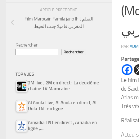
(Moroc
ARTICLE PRÉCÉDENT
Film Marocain Famila janb lhit الفيلم
ربي
المغربي فاميلا جنب الحيط
Rechercher
PAR
ADM
Rechercher
Partag
TOP VUES
Le film
2M live , 2M en direct : La deuxième
de Saïd
chaine TV Marocaine
Atlas m
Al Aoula Live, Al Aoula en direct, Al
Très vit
Oula TNT en ligne
Réalisa
Arryadia TNT en direct , Arriadia en
ligne ,…
Acteurs