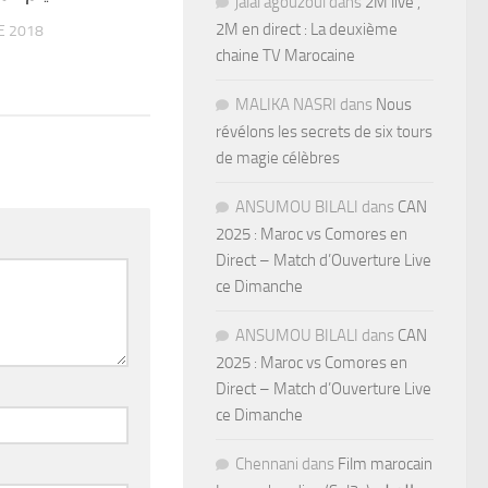
jalal agouzoul
dans
2M live ,
2M en direct : La deuxième
E 2018
chaine TV Marocaine
MALIKA NASRI
dans
Nous
révélons les secrets de six tours
de magie célèbres
ANSUMOU BILALI
dans
CAN
2025 : Maroc vs Comores en
Direct – Match d’Ouverture Live
ce Dimanche
ANSUMOU BILALI
dans
CAN
2025 : Maroc vs Comores en
Direct – Match d’Ouverture Live
ce Dimanche
Chennani
dans
Film marocain