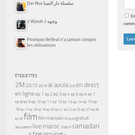
Dar Nsa سلسلة دار النسا
En
2 Wjouh 2 وجوه
comme
Pourquoi BeReal n’a jamais conquis
les utilisateurs
ÉTIQUETTES
2M
al aoula
en direct
2015
2016
CAN
en ligne
ep 1
ep 3
ep 2
ep 4
ep 5
ep 6
ep 7
ep 11
ep 8
ep 9
ep 10
ep 12
ep 13
ep 15
ep
ep 14
16
ep 17
ep 21
ep 27
ep 18
ep 19
ep 20
ep 22
ep 23
ep 28
film
gratuit
film marocain
ep 30
Ghouta
ramadan
maroc
live
Jerusalem
match
streaming