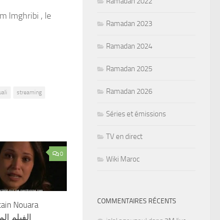
Ramadan 2022
m lmghribi , le
Ramadan 2023
Ramadan 2024
Ramadan 2025
Ramadan 2026
uali
streaming
Séries et émissions
TV en direct
0
Wiki Maroc
COMMENTAIRES RÉCENTS
cain Nouara
الفيلم الم