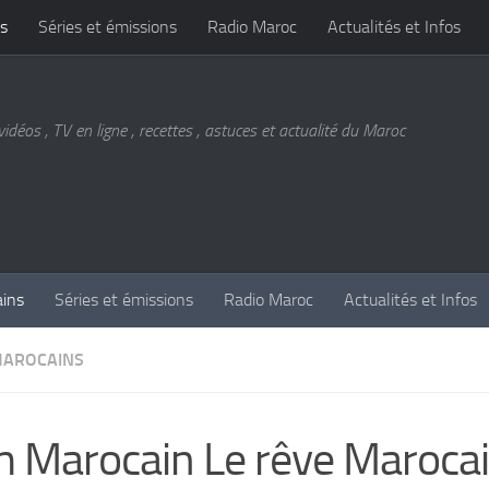
s
Séries et émissions
Radio Maroc
Actualités et Infos
vidéos , TV en ligne , recettes , astuces et actualité du Maroc
ains
Séries et émissions
Radio Maroc
Actualités et Infos
MAROCAINS
m Marocain Le rêve Maroca