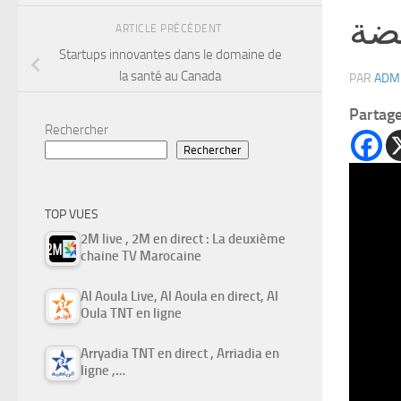
يضة
ARTICLE PRÉCÉDENT
Startups innovantes dans le domaine de
la santé au Canada
PAR
ADM
Partag
Rechercher
Rechercher
TOP VUES
2M live , 2M en direct : La deuxième
chaine TV Marocaine
Al Aoula Live, Al Aoula en direct, Al
Oula TNT en ligne
Arryadia TNT en direct , Arriadia en
ligne ,…