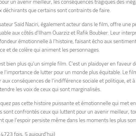
 pour un avenir meilleur, les conséquences tragiques des inéga
x déchirants que certains sont contraints de faire.
isateur Saïd Naciri, également acteur dans le film, offre une
able aux côtés d’Ilham Ouarziz et Rafik Boubker. Leur interp
fondeur émotionnelle à l’histoire, faisant écho aux sentiment
tice et de colère qui animent les personnages.
st bien plus qu’un simple film. C’est un plaidoyer en faveur 
de l’importance de lutter pour un monde plus équitable. Le fil
r aux conséquences de l’indifférence sociale et politique, et à
tendre les voix de ceux qui sont marginalisés.
uez pas cette histoire puissante et émotionnelle qui met en 
s sont confrontés ceux qui luttent pour un avenir meilleur, t
nt que l’espoir persiste même dans les moments les plus so
14723 fois, 5 aujourd'hui)