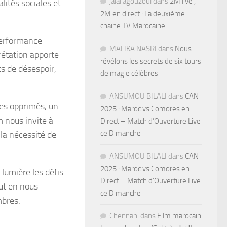
jalal agouzoul
dans
2M live ,
lités sociales et
2M en direct : La deuxième
chaine TV Marocaine
 performance
MALIKA NASRI
dans
Nous
rétation apporte
révélons les secrets de six tours
s de désespoir,
de magie célèbres
ANSUMOU BILALI
dans
CAN
des opprimés, un
2025 : Maroc vs Comores en
m nous invite à
Direct – Match d’Ouverture Live
ce Dimanche
 la nécessité de
ANSUMOU BILALI
dans
CAN
2025 : Maroc vs Comores en
lumière les défis
Direct – Match d’Ouverture Live
out en nous
ce Dimanche
mbres.
Chennani
dans
Film marocain