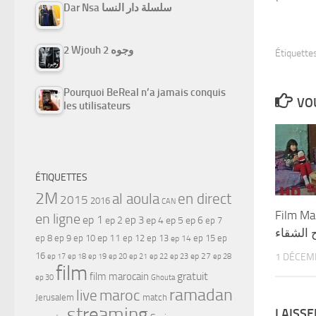
Dar Nsa سلسلة دار النسا
2 Wjouh 2 وجوه
Étiquettes
Pourquoi BeReal n’a jamais conquis
VOU
les utilisateurs
ÉTIQUETTES
2M
al aoula
en direct
2015
2016
CAN
Film Ma
en ligne
ep 1
ep 3
ep 2
ep 4
ep 5
ep 6
ep 7
ح الشقاء
ep 11
ep 8
ep 9
ep 10
ep 12
ep 13
ep 15
ep
ep 14
16
1 DÉCEM
ep 17
ep 21
ep 27
ep 18
ep 19
ep 20
ep 22
ep 23
ep 28
film
gratuit
film marocain
ep 30
Ghouta
ramadan
maroc
live
Jerusalem
match
streaming
LAISS