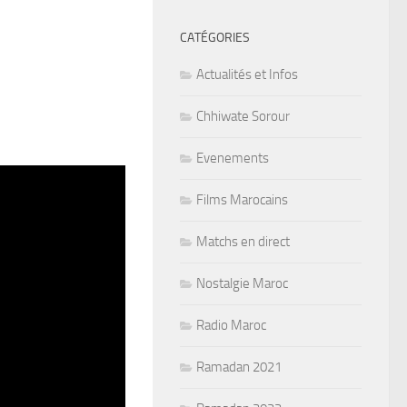
CATÉGORIES
Actualités et Infos
Chhiwate Sorour
Evenements
Films Marocains
Matchs en direct
Nostalgie Maroc
Radio Maroc
Ramadan 2021