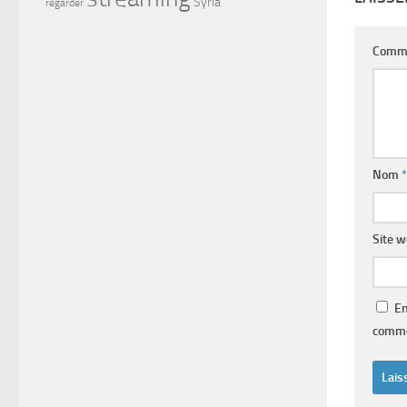
Syria
regarder
Comm
Nom
*
Site 
En
comme