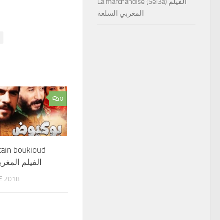
La marchandise (Sel3a) الفيلم
المغربي السلعة
0
cain boukioud
الفيلم المغر
E 2018