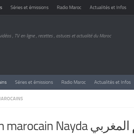
s
Séries et émissions
Radio Maroc
Actualités et Infos
vidéos , TV en ligne , recettes , astuces et actualité du Maroc
ains
Séries et émissions
Radio Maroc
Actualités et Infos
MAROCAINS
marocain Nayda الفيلم المغربي