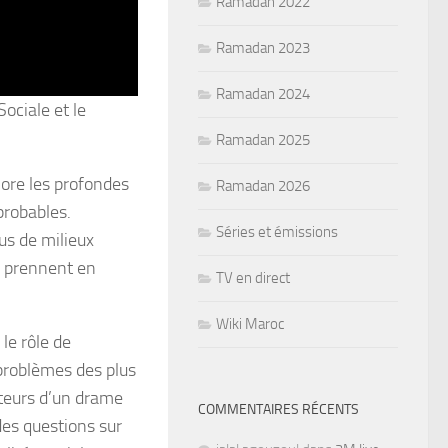
Ramadan 2022
Ramadan 2023
Ramadan 2024
ociale et le
Ramadan 2025
lore les profondes
Ramadan 2026
probables.
Séries et émissions
us de milieux
, prennent en
TV en direct
Wiki Maroc
le rôle de
 problèmes des plus
cteurs d’un drame
COMMENTAIRES RÉCENTS
des questions sur