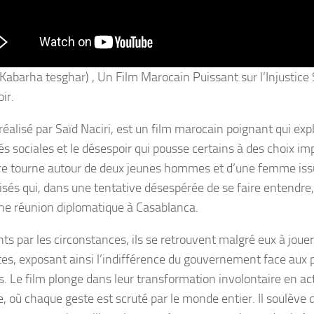
Kabarha tesghar) , Un Film Marocain Puissant sur l’Injustice S
ir.
réalisé par Saïd Naciri, est un film marocain poignant qui exp
és sociales et le désespoir qui pousse certains à des choix im
ire tourne autour de deux jeunes hommes et d’une femme iss
isés qui, dans une tentative désespérée de se faire entendre
ne réunion diplomatique à Casablanca.
ts par les circonstances, ils se retrouvent malgré eux à jouer 
stes, exposant ainsi l’indifférence du gouvernement face aux
. Le film plonge dans leur transformation involontaire en a
e, où chaque geste est scruté par le monde entier. Il soulève 