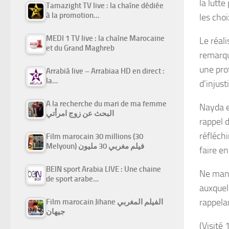
la lutte
Tamazight TV live : la chaîne dédiée
à la promotion…
les choi
MEDI 1 TV live : la chaîne Marocaine
Le réal
et du Grand Maghreb
remarqu
une pro
Arrabiâ live – Arrabiaa HD en direct :
la…
d’injus
A la recherche du mari de ma femme
Nayda e
البحث عن زوج امرأتي
rappel 
réfléchi
Film marocain 30 millions (30
Melyoun) فيلم مغربي 30 مليون
faire en
BEIN sport Arabia LIVE : Une chaine
Ne manq
de sport arabe…
auxquel
rappela
Film marocain Jihane الفيلم المغربي
جيهان
(Visité 