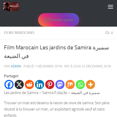
Skip to content
Suivez-nous
FILMS MAROCAINS
0
Film Marocain Les jardins de Samira سميرة
في الضيعة
PAR
ADMIN
· PUBLIÉ
1 DÉCEMBRE 2018
· MIS À JOUR
24 DÉCEMBRE 2018
Partager
Les jardins de Samira – Samira fi day3a – سميرة في الضيعة
Trouver un mari est devenu la raison de vivre de samira. Son père
réussit à lui trouver un mari, un exploitant agricole veuf et sans
enfants.