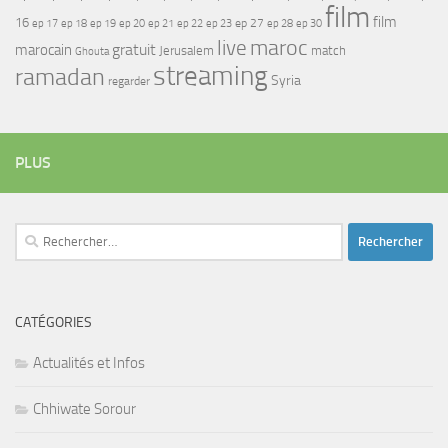
film
film
16
ep 17
ep 21
ep 27
ep 18
ep 19
ep 20
ep 22
ep 23
ep 28
ep 30
maroc
live
gratuit
marocain
Jerusalem
match
Ghouta
streaming
ramadan
Syria
regarder
PLUS
Rechercher :
CATÉGORIES
Actualités et Infos
Chhiwate Sorour