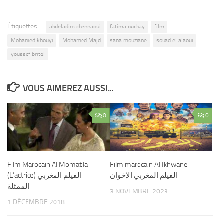
Étiquettes :
abdeladim chennaoui
fatima ouchay
film
Mohamed khouyi
Mohamed Majd
sana mouziane
souad el alaoui
youssef britel
VOUS AIMEREZ AUSSI...
0
0
Film Marocain Al Momatila
Film marocain Al Ikhwane
الفيلم المغربي الإخوان
(L’actrice) الفيلم المغربي
الممثلة
3 NOVEMBRE 2023
1 DÉCEMBRE 2018