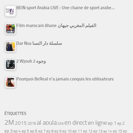
BEIN sport Arabia LIVE : Une chaine de sport arabe…
Film marocain Jihane الفيلم المغربي جيهان
Dar Nsa سلسلة دار النسا
2 Wjouh 2 وجوه
Pourquoi BeReal n’a jamais conquis les utilisateurs
ÉTIQUETTES
2M
al aoula
en direct
en ligne
2015
ep 1
ep 2
2016
CAN
ep 3
ep 4
ep 5
ep 6
ep 7
ep 11
ep 8
ep 9
ep 10
ep 12
ep 13
ep 15
ep
ep 14