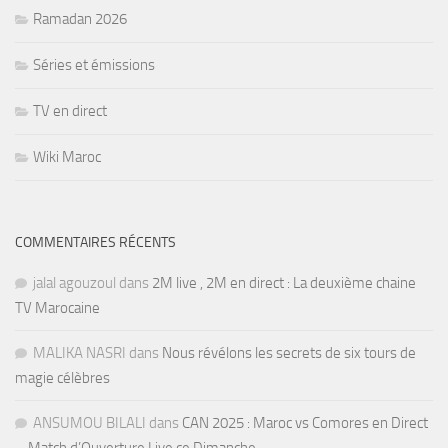
Ramadan 2026
Séries et émissions
TV en direct
Wiki Maroc
COMMENTAIRES RÉCENTS
jalal agouzoul
dans
2M live , 2M en direct : La deuxième chaine
TV Marocaine
MALIKA NASRI
dans
Nous révélons les secrets de six tours de
magie célèbres
ANSUMOU BILALI
dans
CAN 2025 : Maroc vs Comores en Direct
– Match d’Ouverture Live ce Dimanche