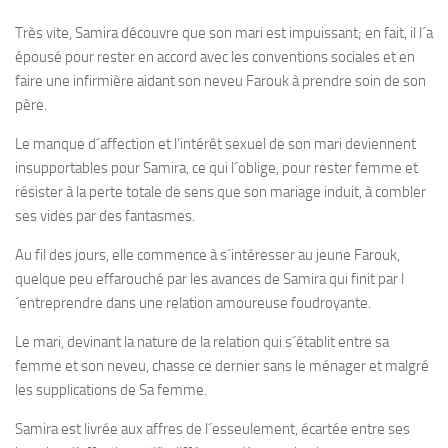
Très vite, Samira découvre que son mari est impuissant; en fait, il l´a
épousé pour rester en accord avec les conventions sociales et en
faire une infirmière aidant son neveu Farouk à prendre soin de son
père.
Le manque d´affection et l’intérêt sexuel de son mari deviennent
insupportables pour Samira, ce qui l´oblige, pour rester femme et
résister à la perte totale de sens que son mariage induit, à combler
ses vides par des fantasmes.
Au fil des jours, elle commence à s´intéresser au jeune Farouk,
quelque peu effarouché par les avances de Samira qui finit par l
´entreprendre dans une relation amoureuse foudroyante.
Le mari, devinant la nature de la relation qui s´établit entre sa
femme et son neveu, chasse ce dernier sans le ménager et malgré
les supplications de Sa femme.
Samira est livrée aux affres de l´esseulement, écartée entre ses