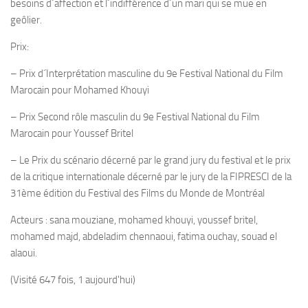
besoins d´affection et l´indifférence d´un mari qui se mue en
geôlier.
Prix:
– Prix d´Interprétation masculine du 9e Festival National du Film
Marocain pour Mohamed Khouyi
– Prix Second rôle masculin du 9e Festival National du Film
Marocain pour Youssef Britel
– Le Prix du scénario décerné par le grand jury du festival et le prix
de la critique internationale décerné par le jury de la FIPRESCI de la
31ème édition du Festival des Films du Monde de Montréal
Acteurs : sana mouziane, mohamed khouyi, youssef britel,
mohamed majd, abdeladim chennaoui, fatima ouchay, souad el
alaoui.
(Visité 647 fois, 1 aujourd'hui)