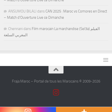
ANSUMOU BILALI
dans
CAN 2025 : Maroc vs Comores en Direct
– Match d’Ouverture Live ce Dimanche
Chennani
dans
Film marocain La marchandise (Sel3a) الفيلم
المغربي السلعة
Fraja Maroc – Portail de tous les Marocains © 2009-2026