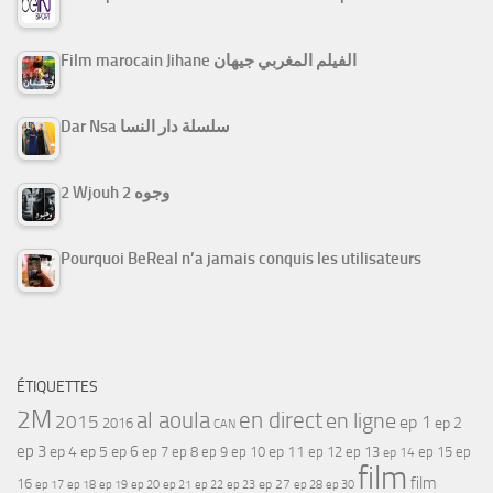
Film marocain Jihane الفيلم المغربي جيهان
Dar Nsa سلسلة دار النسا
2 Wjouh 2 وجوه
Pourquoi BeReal n’a jamais conquis les utilisateurs
ÉTIQUETTES
2M
al aoula
en direct
en ligne
2015
ep 1
ep 2
2016
CAN
ep 3
ep 4
ep 5
ep 6
ep 7
ep 11
ep 8
ep 9
ep 10
ep 12
ep 13
ep 15
ep
ep 14
film
film
16
ep 17
ep 21
ep 27
ep 18
ep 19
ep 20
ep 22
ep 23
ep 28
ep 30