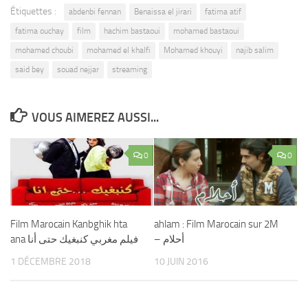
Étiquettes :
abdenbi fennan
Benaissa el jirari
fatima atif
fatima ouchay
film
hachim bastaoui
mohamed bastaoui
mohamed choubi
mohamed el khalfi
Mohamed khouyi
najib salim
said bey
souad nejjar
streaming
VOUS AIMEREZ AUSSI...
0
0
Film Marocain Kanbghik hta
ahlam : Film Marocain sur 2M
– أحلام
ana فيلم مغربي كنبغيك حتى أنا
1 DÉCEMBRE 2018
10 JUIN 2016