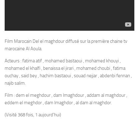
Film Marocain Del el maghdour diffusé sur la première chaine tv
marocaine Al Aoula.
Acteurs : fatima atif , mohamed bastaoui , mohamed khouyi ,
mohamed el khalfi , benaissa el jirari , mohamed choubi , fatima
ouchay , said bey , hachim bastaoui , souad nejjar , abdenbi fennan ,
najib salim.
Film : dem el meghdour , dam lmaghdour , addam al maghdour ,
eddem el meghdor , dam lmaghdor , al dam al maghdor.
(Visité 368 fois, 1 aujourd'hui)