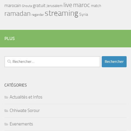
maroc
live
gratuit
marocain
Jerusalem
match
Ghouta
streaming
ramadan
Syria
regarder
PLUS
Rechercher :
CATÉGORIES
Actualités et Infos
Chhiwate Sorour
Evenements