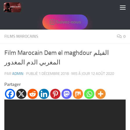
Skip to content
Suivez-nous
FILMS MAROCAINS
0
Film Marocain Dem el maghdour الفيلم
المغربي الدم المغدور
PAR
ADMIN
· PUBLIÉ
1 DÉCEMBRE 2018
· MIS À JOUR
12 AOÛT 2020
Partager