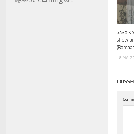
Syria
regarder
Sa3a Kbe
show a
(Ramad
18 MAI 2
LAISS
Comm