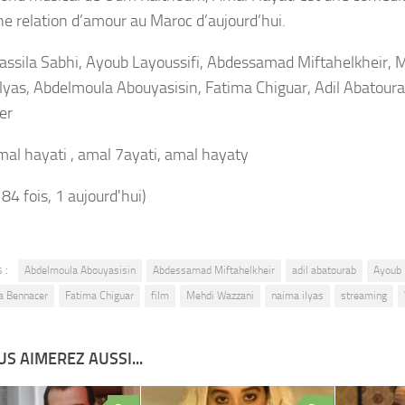
une relation d’amour au Maroc d’aujourd’hui.
ssila Sabhi, Ayoub Layoussifi, Abdessamad Miftahelkheir, 
lyas, Abdelmoula Abouyasisin, Fatima Chiguar, Adil Abatour
er
amal hayati , amal 7ayati, amal hayaty
184 fois, 1 aujourd'hui)
 :
Abdelmoula Abouyasisin
Abdessamad Miftahelkheir
adil abatourab
Ayoub 
a Bennacer
Fatima Chiguar
film
Mehdi Wazzani
naima ilyas
streaming
S AIMEREZ AUSSI...