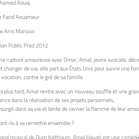
hamed Aouaj
e Farid Aouameur
e Anis Manoun
ion Public Prod 2012
ne rupture amoureuse avec Omar, Amal, jeune avocate, décide
 changer de vie, elle part aux États Unis pour suivre une for
 vocation, contre le gré de sa famille.
ns plus tard, Amal rentre avec un nouveau souffle et une gra
lance dans la réalisation de ses projets personnels,
surgit dans sa vie et tente de raviver la flamme de leur amo
ont-ils à se remettre ensemble ?
fond musical de Oum Kalthoum, Amal Hayati est une comédi