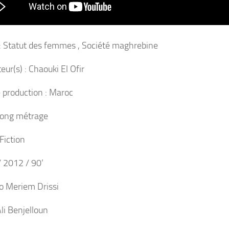
 Statut des femmes , Société maghrebine
eur(s) : Chaouki El Ofir
 production : Maroc
Long métrage
Fiction
 2012 / 90’
o Meriem Drissi
li Benjelloun