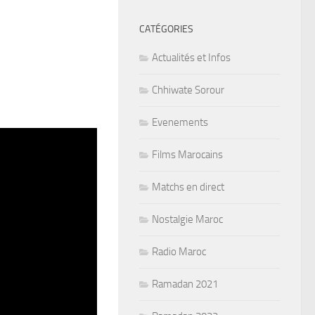
CATÉGORIES
Actualités et Infos
Chhiwate Sorour
Evenements
Films Marocains
Matchs en direct
Nostalgie Maroc
Radio Maroc
Ramadan 2021