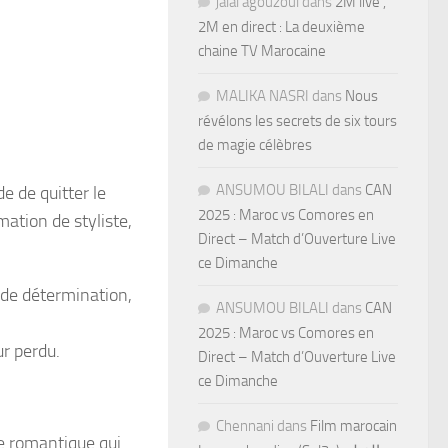
jalal agouzoul
dans
2M live ,
2M en direct : La deuxième
chaine TV Marocaine
MALIKA NASRI
dans
Nous
révélons les secrets de six tours
de magie célèbres
ANSUMOU BILALI
dans
CAN
 de quitter le
2025 : Maroc vs Comores en
mation de styliste,
Direct – Match d’Ouverture Live
ce Dimanche
nde détermination,
ANSUMOU BILALI
dans
CAN
2025 : Maroc vs Comores en
ur perdu.
Direct – Match d’Ouverture Live
ce Dimanche
Chennani
dans
Film marocain
e romantique qui