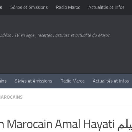
s
Séries et émissions
Radio Maroc
Actualités et Infos
vidéos , TV en ligne , recettes , astuces et actualité du Maroc
ains
Séries et émissions
Radio Maroc
Actualités et Infos
MAROCAINS
 Marocain Amal Hayati الفيلم