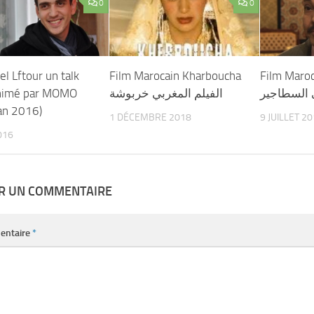
0
0
l Lftour un talk
Film Marocain Kharboucha
Film Maroc
nimé par MOMO
الفيلم المغربي خربوشة
ي السطاجير
an 2016)
1 DÉCEMBRE 2018
9 JUILLET 2
016
ER UN COMMENTAIRE
entaire
*