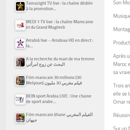
Son Mo
Tamazight TV live : la chaîne dédiée
à la promotion…
Musiqu
MEDI 1 TV live : la chaîne Marocaine
et du Grand Maghreb
Montag
Arrabiâ live – Arrabiaa HD en direct :
Product
la…
Après u
A la recherche du mari de ma femme
Maroc et
البحث عن زوج امرأتي
sa vraie
Film marocain 30 millions (30
Melyoun) فيلم مغربي 30 مليون
Trois a
elle se 
BEIN sport Arabia LIVE : Une chaine
Omar re
de sport arabe…
Réussir
Film marocain Jihane الفيلم المغربي
جيهان
Sur un 