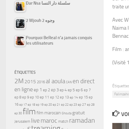
Dar Nsa سلسلة دار النسا
traite 
Avec Wa
2 Wjouh 2 وجوه
Naima I
Bennac
Pourquoi BeReal n’a jamais conquis
les utilisateurs
Film : 
(Visité 
ÉTIQUETTES
2M
al aoula
en direct
2015
2016
CAN
Étiquettes
en ligne
ep 1
ep 3
ep 2
ep 4
ep 5
ep 6
ep 7
Falimzahr
ep 11
ep 8
ep 9
ep 10
ep 12
ep 13
ep 15
ep
ep 14
16
ep 17
ep 21
ep 27
ep 18
ep 19
ep 20
ep 22
ep 23
ep 28
film
gratuit
film marocain
VOU
ep 30
Ghouta
ramadan
maroc
live
Jerusalem
match
streaming