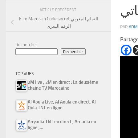
اتي
ARTICLE PRÉCÉDENT
Film Marocain Code secret الفيلم المغربي
الرقم السري
PAR
ADM
Partag
Rechercher
Rechercher
TOP VUES
2M live , 2M en direct : La deuxième
chaine TV Marocaine
Al Aoula Live, Al Aoula en direct, Al
Oula TNT en ligne
Arryadia TNT en direct , Arriadia en
ligne ,…