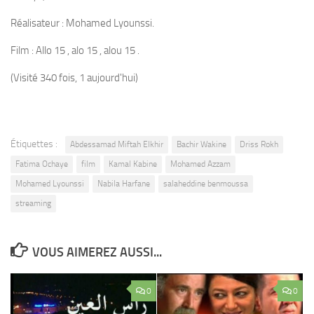
Réalisateur : Mohamed Lyounssi.
Film : Allo 15 , alo 15 , alou 15 .
(Visité 340 fois, 1 aujourd'hui)
Étiquettes :
Abdessamad Miftah Elkhir
Bachir Wakine
Driss Rokh
Fatima Ochaye
film
Kamal Kabine
Mohamed Azzam
Mohamed Lyounssi
Nabila Harfane
salaheddine benmoussa
streaming
VOUS AIMEREZ AUSSI...
0
0