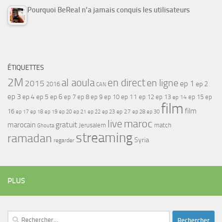
Pourquoi BeReal n’a jamais conquis les utilisateurs
ÉTIQUETTES
2M
al aoula
en direct
en ligne
2015
ep 1
ep 2
2016
CAN
ep 3
ep 4
ep 5
ep 6
ep 7
ep 11
ep 8
ep 9
ep 10
ep 12
ep 13
ep 15
ep
ep 14
film
film
16
ep 17
ep 21
ep 27
ep 18
ep 19
ep 20
ep 22
ep 23
ep 28
ep 30
maroc
live
gratuit
marocain
Jerusalem
match
Ghouta
streaming
ramadan
Syria
regarder
PLUS
Rechercher :