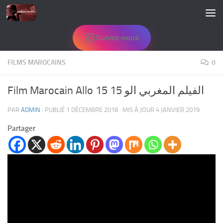
Skip to content
Suivez-nous
FILMS MAROCAINS
0
Film Marocain Allo 15 الفيلم المغربي الو 15
PAR
ADMIN
· PUBLIÉ
1 DÉCEMBRE 2018
· MIS À JOUR
4 JANVIER 2019
Partager