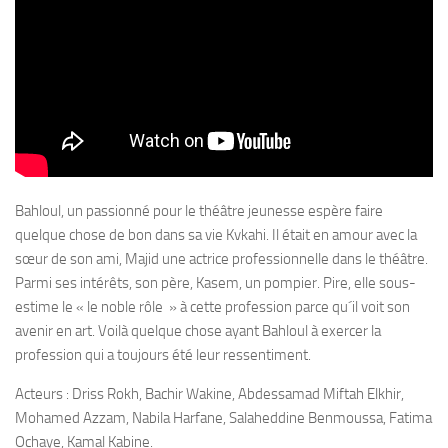
Bahloul, un passionné pour le théâtre jeunesse espère faire
quelque chose de bon dans sa vie Kvkahi. Il était en amour avec la
sœur de son ami, Majid une actrice professionnelle dans le théâtre.
Parmi ses intérêts, son père, Kasem, un pompier. Pire, elle sous-
estime le « le noble rôle » à cette profession parce qu´il voit son
avenir en art. Voilà quelque chose ayant Bahloul à exercer la
profession qui a toujours été leur ressentiment.
Acteurs : Driss Rokh, Bachir Wakine, Abdessamad Miftah Elkhir,
Mohamed Azzam, Nabila Harfane, Salaheddine Benmoussa, Fatima
Ochaye, Kamal Kabine.