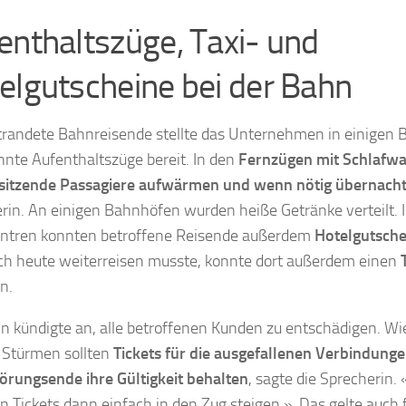
enthaltszüge, Taxi- und
elgutscheine bei der Bahn
trandete Bahnreisende stellte das Unternehmen in einigen
nte Aufenthaltszüge bereit. In den
Fernzügen mit Schlafwa
tsitzende Passagiere aufwärmen und wenn nötig übernach
rin. An einigen Bahnhöfen wurden heiße Getränke verteilt. 
ntren konnten betroffene Reisende außerdem
Hotelgutsche
h heute weiterreisen musste, konnte dort außerdem einen
n.
n kündigte an, alle betroffenen Kunden zu entschädigen. Wi
 Stürmen sollten
Tickets für die ausgefallenen Verbindung
örungsende ihre Gültigkeit behalten
, sagte die Sprecherin
en Tickets dann einfach in den Zug steigen ». Das gelte auch f