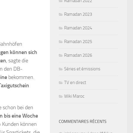
Ramadan 2022
Ramadan 2023
Ramadan 2024
Ramadan 2025
 Bahnhöfen
gen können sich
Ramadan 2026
ten
, sagte die
In den DB-
Séries et émissions
ine
bekommen.
TV en direct
Taxigutschein
Wiki Maroc
e schon bei den
en bis eine Woche
COMMENTAIRES RÉCENTS
. « Kunden können
ür Spartickets, die