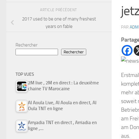
jet
ARTICLE PRÉCÉDENT
2017 used to be one of many freshest
years on fable
PAR
ADM
Partag
Rechercher
Rechercher
Erstmal
TOP VUES
2M live , 2M en direct : La deuxième
komplet
chaine TV Marocaine
mehr ab
soweit 
Al Aoula Live, Al Aoula en direct, Al
Oula TNT en ligne
Betrieb
am Frei
Arryadia TNT en direct , Arriadia en
am Donn
ligne ,…
aus.