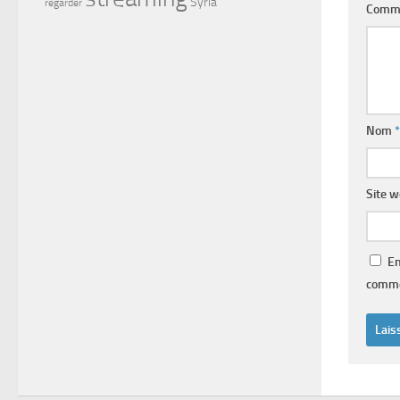
Syria
regarder
Comm
Nom
*
Site 
En
comme