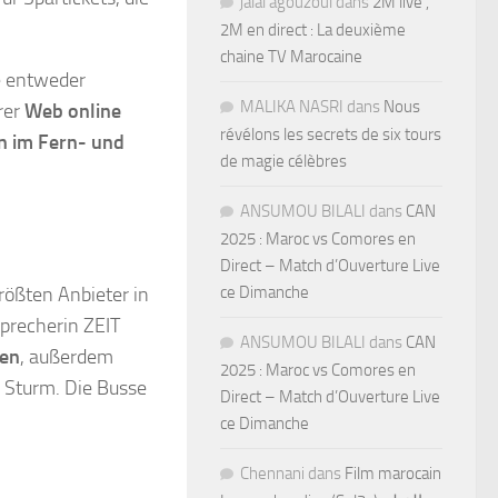
jalal agouzoul
dans
2M live ,
2M en direct : La deuxième
chaine TV Marocaine
e entweder
MALIKA NASRI
dans
Nous
rer
Web online
révélons les secrets de six tours
n im Fern- und
de magie célèbres
ANSUMOU BILALI
dans
CAN
2025 : Maroc vs Comores en
Direct – Match d’Ouverture Live
rößten Anbieter in
ce Dimanche
Sprecherin ZEIT
ANSUMOU BILALI
dans
CAN
sen
, außerdem
2025 : Maroc vs Comores en
 Sturm. Die Busse
Direct – Match d’Ouverture Live
ce Dimanche
Chennani
dans
Film marocain