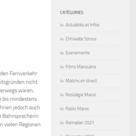
CATÉGORIES
Actualités et Infos
Chhiwate Sorour
Evenements
Films Marocains
n den Fernverkehr
Matchs en direct
eitsgründen nicht
nterwegs waren,
Nostalgie Maroc
be bis mindestens
chnen jedoch auch
Radio Maroc
ne Bahnsprecherin
Ramadan 2021
n vielen Regionen