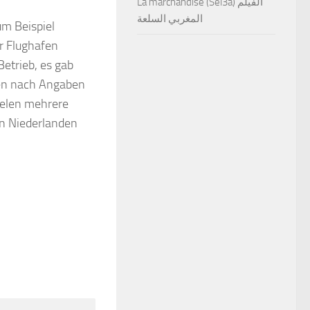
La marchandise (Sel3a) الفيلم
المغربي السلعة
m Beispiel
r Flughafen
etrieb, es gab
en nach Angaben
fielen mehrere
n Niederlanden