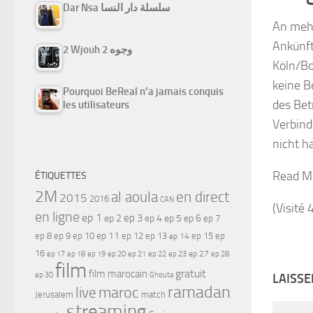
Dar Nsa سلسلة دار النسا
An mehr
Ankünft
2 Wjouh 2 وجوه
Köln/Bo
keine B
Pourquoi BeReal n’a jamais conquis
des Bet
les utilisateurs
Verbind
nicht h
Read M
ÉTIQUETTES
2M
al aoula
en direct
2015
2016
CAN
(Visité 
en ligne
ep 1
ep 3
ep 2
ep 4
ep 5
ep 6
ep 7
ep 11
ep 8
ep 9
ep 10
ep 12
ep 13
ep 15
ep
ep 14
16
ep 17
ep 21
ep 27
ep 18
ep 19
ep 20
ep 22
ep 23
ep 28
film
gratuit
film marocain
ep 30
Ghouta
LAISS
ramadan
maroc
live
Jerusalem
match
streaming