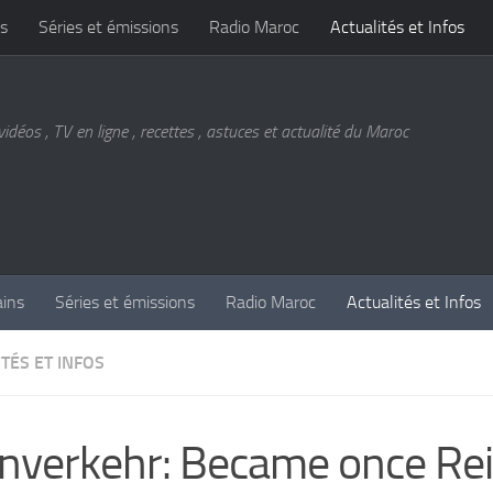
s
Séries et émissions
Radio Maroc
Actualités et Infos
vidéos , TV en ligne , recettes , astuces et actualité du Maroc
ains
Séries et émissions
Radio Maroc
Actualités et Infos
TÉS ET INFOS
nverkehr: Became once Re