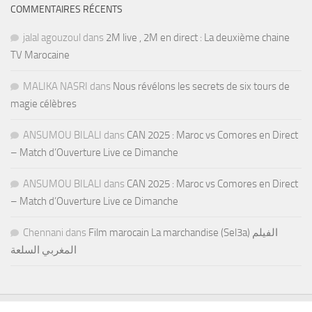
COMMENTAIRES RÉCENTS
jalal agouzoul
dans
2M live , 2M en direct : La deuxième chaine
TV Marocaine
MALIKA NASRI
dans
Nous révélons les secrets de six tours de
magie célèbres
ANSUMOU BILALI
dans
CAN 2025 : Maroc vs Comores en Direct
– Match d’Ouverture Live ce Dimanche
ANSUMOU BILALI
dans
CAN 2025 : Maroc vs Comores en Direct
– Match d’Ouverture Live ce Dimanche
Chennani
dans
Film marocain La marchandise (Sel3a) الفيلم
المغربي السلعة