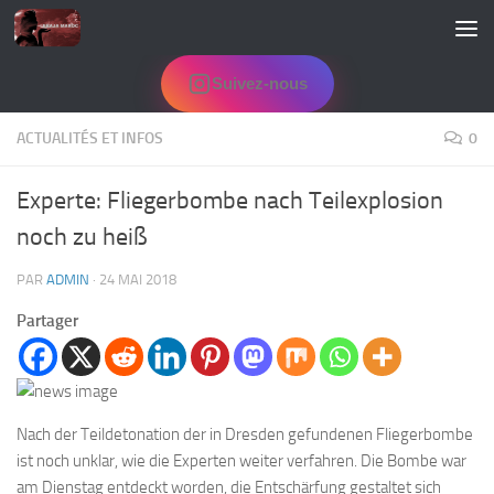
Skip to content
Suivez-nous
ACTUALITÉS ET INFOS
0
Experte: Fliegerbombe nach Teilexplosion
noch zu heiß
PAR
ADMIN
·
24 MAI 2018
Partager
Nach der Teildetonation der in Dresden gefundenen Fliegerbombe
ist noch unklar, wie die Experten weiter verfahren. Die Bombe war
am Dienstag entdeckt worden, die Entschärfung gestaltet sich