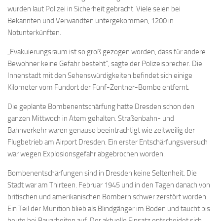
wurden laut Polizei in Sicherheit gebracht. Viele seien bei
Bekannten und Verwandten untergekommen, 1200 in
Notunterkünften.
„Evakuierungsraum ist so groß gezogen worden, dass für andere
Bewohner keine Gefahr besteht“, sagte der Polizeisprecher. Die
Innenstadt mit den Sehenswürdigkeiten befindet sich einige
Kilometer vom Fundort der Fünf-Zentner-Bombe entfernt.
Die geplante Bombenentschärfung hatte Dresden schon den
ganzen Mittwoch in Atem gehalten. Straßenbahn- und
Bahnverkehr waren genauso beeinträchtigt wie zeitweilig der
Flugbetrieb am Airport Dresden. Ein erster Entschärfungsversuch
war wegen Explosionsgefahr abgebrochen worden.
Bombenentschärfungen sind in Dresden keine Seltenheit. Die
Stadt war am Thirteen. Februar 1945 und in den Tagen danach von
britischen und amerikanischen Bombern schwer zerstört worden.
Ein Teil der Munition blieb als Blindgänger im Boden und taucht bis
heute bei Bauarbeiten auf. Der aktuelle Einsatz entscheidet sich