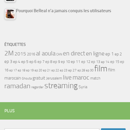
Pourquoi BeReal n’a jamais conquis les utilisateurs
ÉTIQUETTES
2M
al aoula
en direct
en ligne
2015
ep 1
ep 2
2016
CAN
ep 3
ep 4
ep 5
ep 6
ep 7
ep 11
ep 8
ep 9
ep 10
ep 12
ep 13
ep 15
ep
ep 14
film
film
16
ep 17
ep 21
ep 27
ep 18
ep 19
ep 20
ep 22
ep 23
ep 28
ep 30
maroc
live
gratuit
marocain
Jerusalem
match
Ghouta
streaming
ramadan
Syria
regarder
PLUS