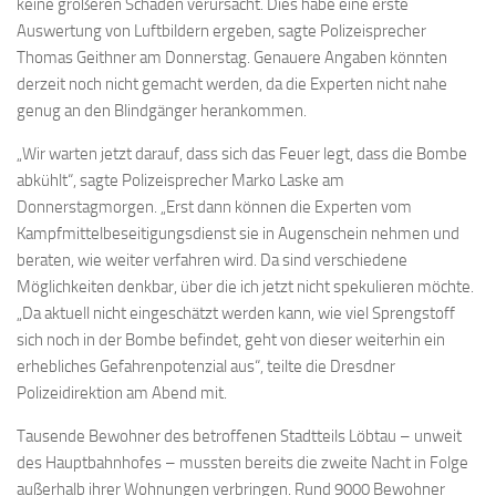
keine größeren Schäden verursacht. Dies habe eine erste
Auswertung von Luftbildern ergeben, sagte Polizeisprecher
Thomas Geithner am Donnerstag. Genauere Angaben könnten
derzeit noch nicht gemacht werden, da die Experten nicht nahe
genug an den Blindgänger herankommen.
„Wir warten jetzt darauf, dass sich das Feuer legt, dass die Bombe
abkühlt“, sagte Polizeisprecher Marko Laske am
Donnerstagmorgen. „Erst dann können die Experten vom
Kampfmittelbeseitigungsdienst sie in Augenschein nehmen und
beraten, wie weiter verfahren wird. Da sind verschiedene
Möglichkeiten denkbar, über die ich jetzt nicht spekulieren möchte.
„Da aktuell nicht eingeschätzt werden kann, wie viel Sprengstoff
sich noch in der Bombe befindet, geht von dieser weiterhin ein
erhebliches Gefahrenpotenzial aus“, teilte die Dresdner
Polizeidirektion am Abend mit.
Tausende Bewohner des betroffenen Stadtteils Löbtau – unweit
des Hauptbahnhofes – mussten bereits die zweite Nacht in Folge
außerhalb ihrer Wohnungen verbringen. Rund 9000 Bewohner