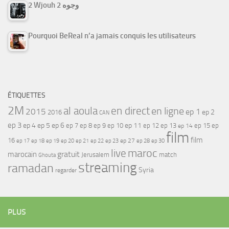
2 Wjouh 2 وجوه
Pourquoi BeReal n’a jamais conquis les utilisateurs
ÉTIQUETTES
2M
al aoula
en direct
en ligne
2015
ep 1
ep 2
2016
CAN
ep 3
ep 4
ep 5
ep 6
ep 7
ep 11
ep 8
ep 9
ep 10
ep 12
ep 13
ep 15
ep
ep 14
film
film
16
ep 17
ep 21
ep 27
ep 18
ep 19
ep 20
ep 22
ep 23
ep 28
ep 30
maroc
live
gratuit
marocain
Jerusalem
match
Ghouta
streaming
ramadan
Syria
regarder
PLUS