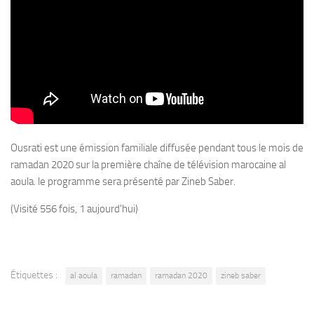
Ousrati est une émission familiale diffusée pendant tous le mois de
ramadan 2020 sur la première chaîne de télévision marocaine al
aoula. le programme sera présenté par Zineb Saber.
(Visité 556 fois, 1 aujourd'hui)
Étiquettes :
al aoula
ramadan
ramadan 2020
zineb saber