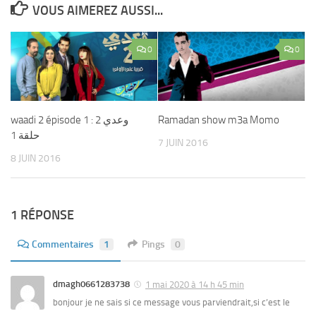
VOUS AIMEREZ AUSSI...
0
0
waadi 2 épisode 1 : وعدي 2
Ramadan show m3a Momo
حلقة 1
7 JUIN 2016
8 JUIN 2016
1 RÉPONSE
Commentaires
1
Pings
0
dmagh0661283738
1 mai 2020 à 14 h 45 min
bonjour je ne sais si ce message vous parviendrait,si c’est le