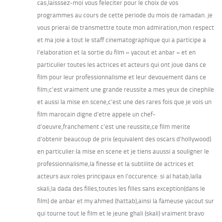
cas,laisssez-moi vous feleciter pour le choix de vos
programmes au cours de cette periode du mois de ramadan. je
vous prierai de transmettre toute mon admiration,mon respect
et ma joie a tout le staff cinematographique qui a participe a
l’elaboration et la sortie du film « yacout et anbar » et en
particulier toutes les actrices et acteurs qui ont joue dans ce
film pour leur professionnalisme et leur devouement dans ce
film;c’est vraiment une grande reussite a mes yeux de cinephile
et aussi la mise en scene,c’est une des rares fois que je vois un
film marocain digne d’etre appele un chef-
d’oeuvre,franchement c’est une reussite,ce film merite
d’obtenir beaucoup de prix (equivalent des oscars d’hollywood)
en particulier:la mise en scene et je tiens auussi a souligner le
professionnalisme,la finesse et la subtilite de actrices et
acteurs aux roles principaux en l’occurence: si al hatab,lalla
skali,la dada des filles,toutes les filles sans exception(dans le
film) de anbar et my ahmed (hattab),ainsi la fameuse yacout sur
qui tourne tout le film et le jeune ghali (skali) vraiment bravo