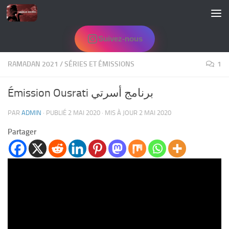
Skip to content
Suivez-nous
RAMADAN 2021
/
SÉRIES ET ÉMISSIONS
1
Émission Ousrati برنامج أسرتي
PAR
ADMIN
· PUBLIÉ
2 MAI 2020
· MIS À JOUR
2 MAI 2020
Partager