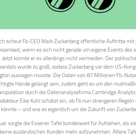
ich scheut Fb-CEO Mark Zuckerberg öffentliche Auftritte mit
samkeit, wenn es sich nicht gerade um eigene Events des 
. Jetzt konnte er es allerdings nicht vermeiden: Der politisc
andals wurde zu groß, sodass Zuckerberg vor dem US-Kongr
ton aussagen musste. Die Daten von 87 Millionen Fb-Nutze
htigte Hände gelangt sein, zudem geht es um den mutmaßli
ipulation durch die Datenanalysefirma Cambridge Analyti
redakteur Eike Kühl schätzt ein, ob Fb nun strengeren Regel
könnte – und wie es eigentlich um die Zukunft von Zuckerber
uar sorgte die Essener Tafel bundesweit für Aufsehen, als si
 keine ausländischen Kunden mehr aufzunehmen. Ältere Taf