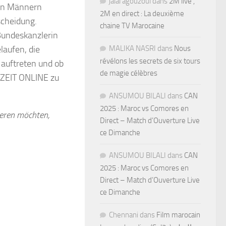
jalal agouzoul
dans
2M live ,
gen Männern
2M en direct : La deuxième
scheidung.
chaine TV Marocaine
 Bundeskanzlerin
MALIKA NASRI
dans
Nous
laufen, die
révélons les secrets de six tours
 auftreten und ob
de magie célèbres
r ZEIT ONLINE zu
ANSUMOU BILALI
dans
CAN
2025 : Maroc vs Comores en
ieren möchten,
Direct – Match d’Ouverture Live
ce Dimanche
ANSUMOU BILALI
dans
CAN
2025 : Maroc vs Comores en
Direct – Match d’Ouverture Live
ce Dimanche
Chennani
dans
Film marocain