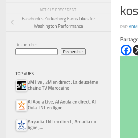
kos
ARTICLE PRÉCÉDENT
Facebook’s Zuckerberg Earns Likes for
Washington Performance
PAR
ADM
Partag
Rechercher
Rechercher
TOP VUES
2M live , 2M en direct : La deuxième
chaine TV Marocaine
Al Aoula Live, Al Aoula en direct, Al
Oula TNT en ligne
Arryadia TNT en direct , Arriadia en
ligne ,…