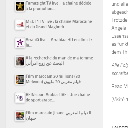
Tamazight TV live : la chaîne dédiée
und all
à la promotion…
abgesch
Trotzde
MEDI 1 TV live : la chaîne Marocaine
et du Grand Maghreb
Angela 
Essensa
Arrabiâ live – Arrabiaa HD en direct :
es funk
la…
dem The
A la recherche du mari de ma femme
البحث عن زوج امرأتي
Alle Fo
schreib
Film marocain 30 millions (30
Melyoun) فيلم مغربي 30 مليون
Read M
BEIN sport Arabia LIVE : Une chaine
(Visité 
de sport arabe…
Film marocain Jihane الفيلم المغربي
جيهان