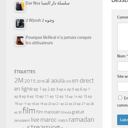
LAISS
Dar Nsa سلسلة دار النسا
Comm
2 Wjouh 2 وجوه
Pourquoi BeReal n’a jamais conquis
les utilisateurs
Nom
*
ÉTIQUETTES
Site 
2M
al aoula
en direct
2015
2016
CAN
en ligne
ep 1
ep 3
ep 2
ep 4
ep 5
ep 6
ep 7
ep 11
ep 8
ep 9
ep 10
ep 12
ep 13
ep 15
ep
ep 14
En
16
ep 17
ep 21
ep 27
ep 18
ep 19
ep 20
ep 22
ep 23
ep 28
comme
film
gratuit
film marocain
ep 30
Ghouta
ramadan
maroc
live
Jerusalem
match
streaming