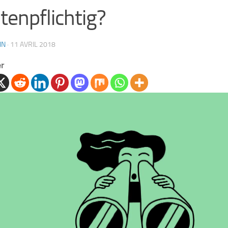
tenpflichtig?
IN
·
11 AVRIL 2018
er