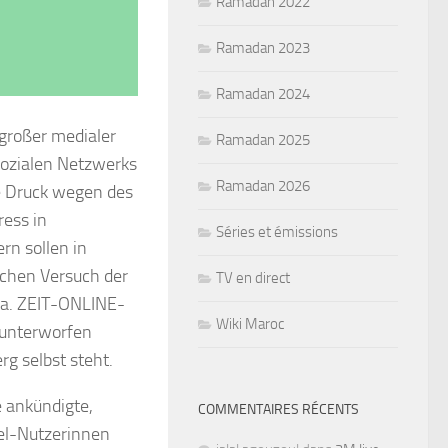
Ramadan 2022
Ramadan 2023
Ramadan 2024
 großer medialer
Ramadan 2025
sozialen Netzwerks
Ramadan 2026
he Druck wegen des
ess in
Séries et émissions
rn sollen in
chen Versuch der
TV en direct
ca. ZEIT-ONLINE-
Wiki Maroc
n unterworfen
g selbst steht.
e ankündigte,
COMMENTAIRES RÉCENTS
el-Nutzerinnen