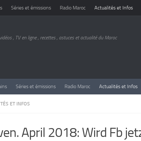
s
Séries et émissions
Radio Maroc
Actualités et Infos
vidéos , TV en ligne , recettes , astuces et actualité du Maroc
ains
Séries et émissions
Radio Maroc
Actualités et Infos
TÉS ET INFOS
ven. April 2018: Wird Fb jet