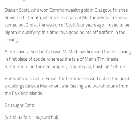
Steven Scott, who won Commonwealth gold in Glasgow, finishes
down in Thirteenth, whereas compatriot Matthew French – who
carried out 2nd at the wait on of Scott four years ago – used to be
eighth in qualifying this time, two good points off a affirm in the
closing.
Alternatively, Scotland’s David McMath has licensed for the closing
in first place of abode, whereas the Isle of Man’s Tim Kneale
furthermore performed properly in qualifying, finishing 1/three.
But Scotland’s Calum Fraser furthermore missed out on the head
six, alongside side Manxman Jake Keeling and two shooters from
the Falkland Islands.
Be taught Extra
(Visité 32 fois, 1 aujourd'hui)