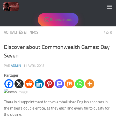
Skip to content
Suivez-nous
ACTUALITÉS ET INFOS
0
Discover about Commonwealth Games: Day
Seven
PAR
ADMIN
·
11 AVRIL 2018
Partager
There is disappointment for two embellished English shooters in
the males’s double entice, as they each and every fail to qualify for
the closing.