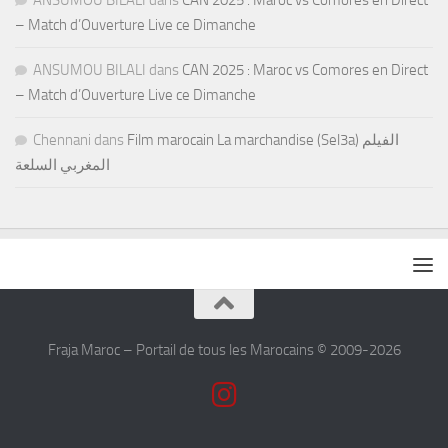
ANSUMOU BILALI
dans
CAN 2025 : Maroc vs Comores en Direct
– Match d’Ouverture Live ce Dimanche
ANSUMOU BILALI
dans
CAN 2025 : Maroc vs Comores en Direct
– Match d’Ouverture Live ce Dimanche
Chennani
dans
Film marocain La marchandise (Sel3a) الفيلم
المغربي السلعة
Fraja Maroc – Portail de tous les Marocains © 2009-2026