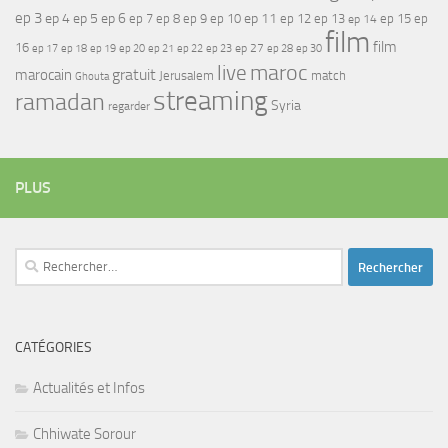
ep 3
ep 4
ep 5
ep 6
ep 7
ep 11
ep 8
ep 9
ep 10
ep 12
ep 13
ep 15
ep
ep 14
film
film
16
ep 17
ep 21
ep 27
ep 18
ep 19
ep 20
ep 22
ep 23
ep 28
ep 30
maroc
live
gratuit
marocain
Jerusalem
match
Ghouta
streaming
ramadan
Syria
regarder
PLUS
Rechercher :
CATÉGORIES
Actualités et Infos
Chhiwate Sorour