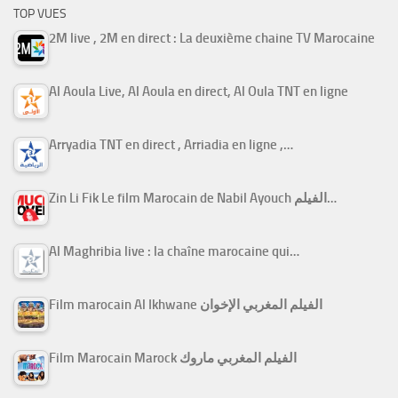
TOP VUES
2M live , 2M en direct : La deuxième chaine TV Marocaine
Al Aoula Live, Al Aoula en direct, Al Oula TNT en ligne
Arryadia TNT en direct , Arriadia en ligne ,…
Zin Li Fik Le film Marocain de Nabil Ayouch الفيلم…
Al Maghribia live : la chaîne marocaine qui…
Film marocain Al Ikhwane الفيلم المغربي الإخوان
Film Marocain Marock الفيلم المغربي ماروك