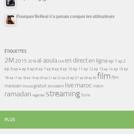
Pourquoi BeReal n’a jamais conquis les utilisateurs
ÉTIQUETTES
2M
al aoula
en direct
en ligne
2015
ep 1
ep 2
2016
CAN
ep 3
ep 4
ep 5
ep 6
ep 7
ep 11
ep 8
ep 9
ep 10
ep 12
ep 13
ep 15
ep
ep 14
film
film
16
ep 17
ep 21
ep 27
ep 18
ep 19
ep 20
ep 22
ep 23
ep 28
ep 30
maroc
live
gratuit
marocain
Jerusalem
match
Ghouta
streaming
ramadan
Syria
regarder
PLUS