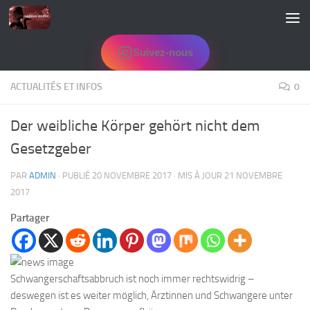
Skip to content
Suivez-nous
ACTUALITÉS ET INFOS
0
Der weibliche Körper gehört nicht dem
Gesetzgeber
PAR
ADMIN
· PUBLIÉ
20 NOVEMBRE 2017
· MIS À JOUR
21 NOVEMBRE
2017
Partager
Schwangerschaftsabbruch ist noch immer rechtswidrig –
deswegen ist es weiter möglich, Ärztinnen und Schwangere unter