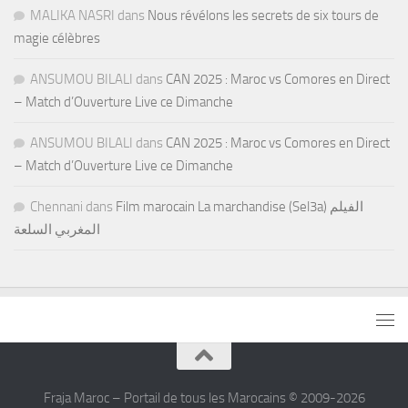
MALIKA NASRI
dans
Nous révélons les secrets de six tours de
magie célèbres
ANSUMOU BILALI
dans
CAN 2025 : Maroc vs Comores en Direct
– Match d’Ouverture Live ce Dimanche
ANSUMOU BILALI
dans
CAN 2025 : Maroc vs Comores en Direct
– Match d’Ouverture Live ce Dimanche
Chennani
dans
Film marocain La marchandise (Sel3a) الفيلم
المغربي السلعة
Fraja Maroc – Portail de tous les Marocains © 2009-2026