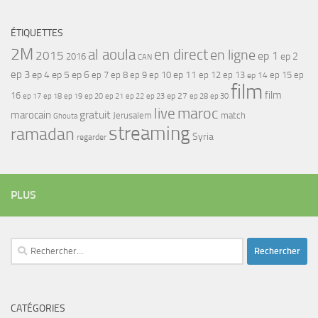
ÉTIQUETTES
2M
al aoula
en direct
en ligne
2015
ep 1
ep 2
2016
CAN
ep 3
ep 4
ep 5
ep 6
ep 7
ep 11
ep 8
ep 9
ep 10
ep 12
ep 13
ep 15
ep
ep 14
film
film
16
ep 17
ep 21
ep 27
ep 18
ep 19
ep 20
ep 22
ep 23
ep 28
ep 30
maroc
live
gratuit
marocain
Jerusalem
match
Ghouta
streaming
ramadan
Syria
regarder
PLUS
Rechercher :
CATÉGORIES