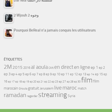
Dar Nsa سلسلة دار النسا
2 Wjouh 2 وجوه
Pourquoi BeReal n’a jamais conquis les utilisateurs
ÉTIQUETTES
2M
al aoula
en direct
en ligne
2015
ep 1
ep 2
2016
CAN
ep 3
ep 4
ep 5
ep 6
ep 7
ep 11
ep 8
ep 9
ep 10
ep 12
ep 13
ep 15
ep
ep 14
film
film
16
ep 17
ep 21
ep 27
ep 18
ep 19
ep 20
ep 22
ep 23
ep 28
ep 30
maroc
live
gratuit
marocain
Jerusalem
match
Ghouta
streaming
ramadan
Syria
regarder