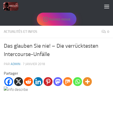
Skip to content
Suivez-nous
ACTUALITÉS ET INFOS
0
Das glauben Sie nie! – Die verrücktesten
Intercourse-Unfälle
PAR
ADMIN
·
7 JANVIER 2018
Partager