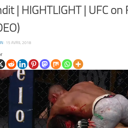
dit | HIGHTLIGHT | UFC on
DEO)
IN
·
15 AVRIL 2018
er