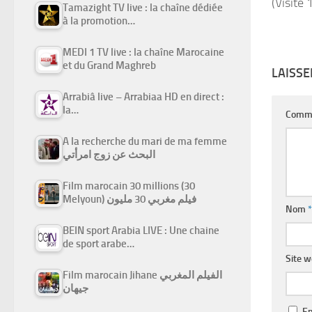
(Visité 
Tamazight TV live : la chaîne dédiée
à la promotion…
MEDI 1 TV live : la chaîne Marocaine
et du Grand Maghreb
LAISS
Arrabiâ live – Arrabiaa HD en direct :
la…
Comm
A la recherche du mari de ma femme
البحث عن زوج امرأتي
Film marocain 30 millions (30
Melyoun) فيلم مغربي 30 مليون
Nom
*
BEIN sport Arabia LIVE : Une chaine
de sport arabe…
Site 
Film marocain Jihane الفيلم المغربي
جيهان
En