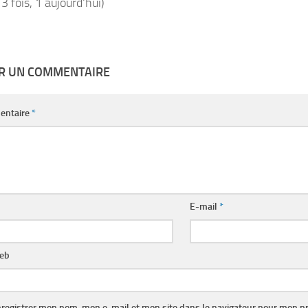
13 fois, 1 aujourd'hui)
ER UN COMMENTAIRE
entaire
*
E-mail
*
web
registrer mon nom, mon e-mail et mon site dans le navigateur pour mon p