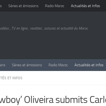
s
Séries et émissions
Radio Maroc
Actualités et Infos
vidéos , TV en ligne , recettes , astuces et actualité du Maroc
ains
Séries et émissions
Radio Maroc
Actualités et Infos
TÉS ET INFOS
wboy’ Oliveira submits Car