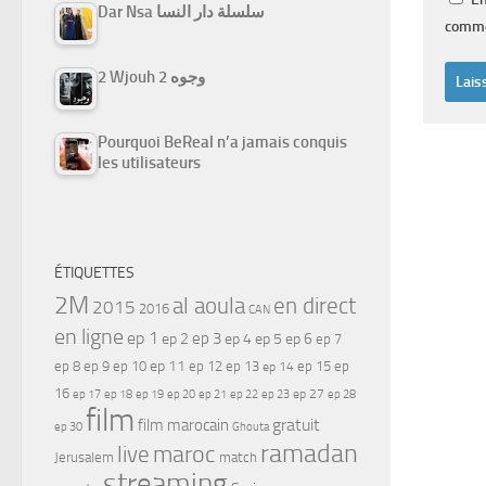
Dar Nsa سلسلة دار النسا
comme
2 Wjouh 2 وجوه
Pourquoi BeReal n’a jamais conquis
les utilisateurs
ÉTIQUETTES
2M
al aoula
en direct
2015
2016
CAN
en ligne
ep 1
ep 3
ep 2
ep 4
ep 5
ep 6
ep 7
ep 11
ep 8
ep 9
ep 10
ep 12
ep 13
ep 15
ep
ep 14
16
ep 17
ep 21
ep 27
ep 18
ep 19
ep 20
ep 22
ep 23
ep 28
film
gratuit
film marocain
ep 30
Ghouta
ramadan
maroc
live
Jerusalem
match
streaming