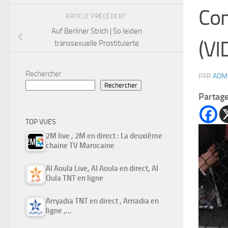
Con
ARTICLE PRÉCÉDENT
Auf Berliner Strich | So leiden
(VI
transsexuelle Prostituierte
Rechercher
PAR
ADM
Rechercher
Partag
TOP VUES
2M live , 2M en direct : La deuxième
chaine TV Marocaine
Al Aoula Live, Al Aoula en direct, Al
Oula TNT en ligne
Arryadia TNT en direct , Arriadia en
ligne ,…