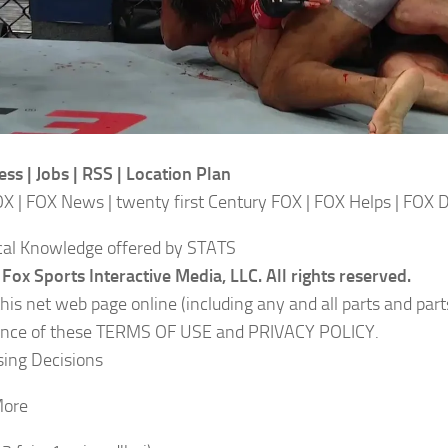
ess | Jobs | RSS | Location Plan
OX | FOX News | twenty first Century FOX | FOX Helps | FOX 
ical Knowledge offered by STATS
Fox Sports Interactive Media, LLC. All rights reserved.
this net web page online (including any and all parts and part
ance of these TERMS OF USE and PRIVACY POLICY.
sing Decisions
More