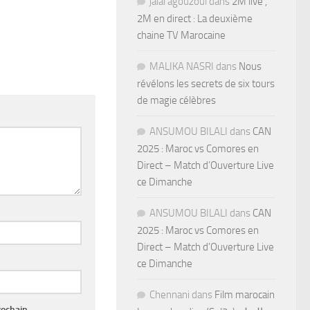
jalal agouzoul
dans
2M live ,
2M en direct : La deuxième
chaine TV Marocaine
MALIKA NASRI
dans
Nous
révélons les secrets de six tours
de magie célèbres
ANSUMOU BILALI
dans
CAN
2025 : Maroc vs Comores en
Direct – Match d’Ouverture Live
ce Dimanche
ANSUMOU BILALI
dans
CAN
2025 : Maroc vs Comores en
Direct – Match d’Ouverture Live
ce Dimanche
Chennani
dans
Film marocain
rochain