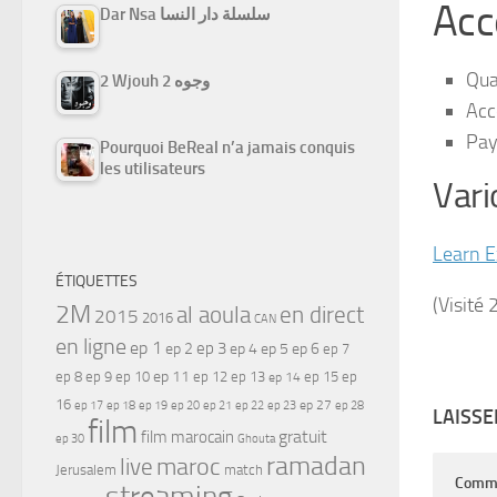
Acc
Dar Nsa سلسلة دار النسا
Qua
2 Wjouh 2 وجوه
Acc
Pay
Pourquoi BeReal n’a jamais conquis
les utilisateurs
Vari
Learn E
ÉTIQUETTES
(Visité 
2M
al aoula
en direct
2015
2016
CAN
en ligne
ep 1
ep 3
ep 2
ep 4
ep 5
ep 6
ep 7
ep 11
ep 8
ep 9
ep 10
ep 12
ep 13
ep 15
ep
ep 14
16
ep 17
ep 21
ep 27
ep 18
ep 19
ep 20
ep 22
ep 23
ep 28
LAISS
film
gratuit
film marocain
ep 30
Ghouta
ramadan
maroc
live
Jerusalem
match
Comm
streaming