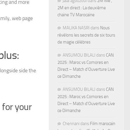
jalal agouzoul
dans
2M live ,
ting and more
2M en direct : La deuxième
chaine TV Marocaine
family, web page
MALIKA NASRI
dans
Nous
révélons les secrets de six tours
de magie célèbres
plus:
ANSUMOU BILALI
dans
CAN
2025 : Maroc vs Comores en
Direct – Match d’Ouverture Live
longside side the
ce Dimanche
ANSUMOU BILALI
dans
CAN
2025 : Maroc vs Comores en
Direct – Match d’Ouverture Live
 for your
ce Dimanche
Chennani
dans
Film marocain