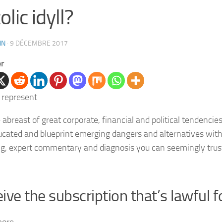
olic idyll?
IN
·
9 DÉCEMBRE 2017
er
 abreast of great corporate, financial and political tendencie
ucated and blueprint emerging dangers and alternatives with
ng, expert commentary and diagnosis you can seemingly trus
ive the subscription that’s lawful f
more