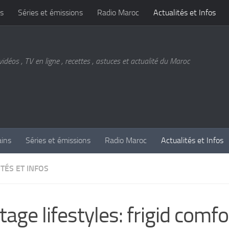
s
Séries et émissions
Radio Maroc
Actualités et Infos
vidéos , TV en ligne , recettes , astuces et actualité du Maroc
ains
Séries et émissions
Radio Maroc
Actualités et Infos
TÉS ET INFOS
tage lifestyles: frigid comfo