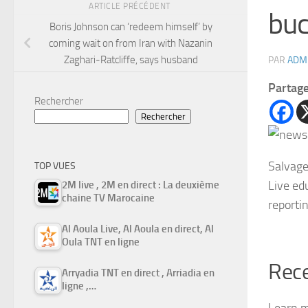
ARTICLE PRÉCÉDENT
buc
Boris Johnson can ‘redeem himself’ by
coming wait on from Iran with Nazanin
Zaghari-Ratcliffe, says husband
PAR
ADM
Partag
Rechercher
Rechercher
Salvage
TOP VUES
Live ed
2M live , 2M en direct : La deuxième
chaine TV Marocaine
reporti
Al Aoula Live, Al Aoula en direct, Al
Oula TNT en ligne
Rece
Arryadia TNT en direct , Arriadia en
ligne ,…
Learn 