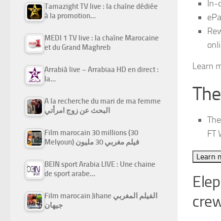
In-
Tamazight TV live : la chaîne dédiée
à la promotion…
ePa
Rew
MEDI 1 TV live : la chaîne Marocaine
onl
et du Grand Maghreb
Learn 
Arrabiâ live – Arrabiaa HD en direct :
la…
The
A la recherche du mari de ma femme
البحث عن زوج امرأتي
The
Film marocain 30 millions (30
FT 
Melyoun) فيلم مغربي 30 مليون
Learn 
BEIN sport Arabia LIVE : Une chaine
de sport arabe…
Elep
Film marocain Jihane الفيلم المغربي
crew
جيهان