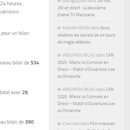
jalal agouzoul
dans
2M live ,
24 heures ,
2M en direct : La deuxième
uérisons.
chaine TV Marocaine
MALIKA NASRI
dans
Nous
 pour un bilan
révélons les secrets de six tours
de magie célèbres
ANSUMOU BILALI
dans
CAN
uveau bilan de
534
2025 : Maroc vs Comores en
Direct – Match d’Ouverture Live
ce Dimanche
ANSUMOU BILALI
dans
CAN
total avec
26
2025 : Maroc vs Comores en
Direct – Match d’Ouverture Live
ce Dimanche
au bilan de
390
Chennani
dans
Film marocain