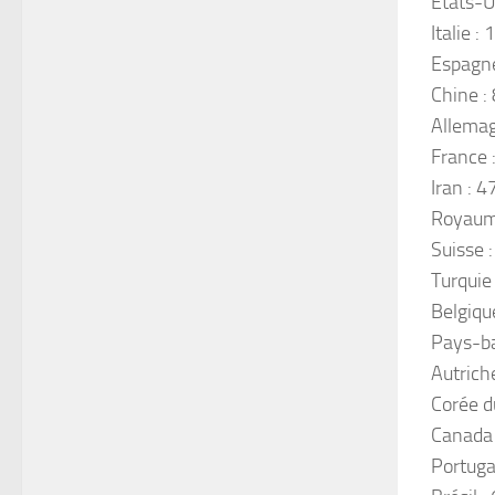
États-U
Italie 
Espagne
Chine :
Allemag
France 
Iran : 
Royaum
Suisse 
Turquie
Belgiqu
Pays-ba
Autrich
Corée d
Canada 
Portuga