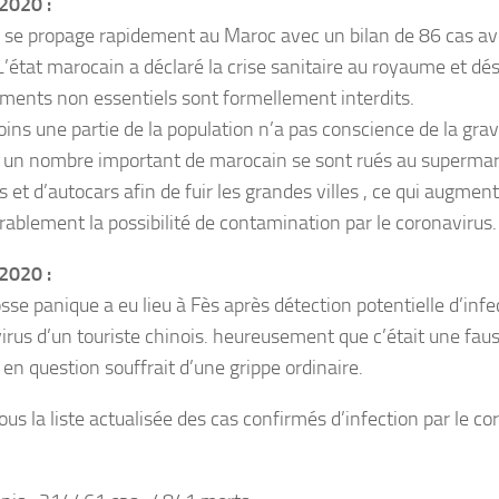
2020 :
s se propage rapidement au Maroc avec un bilan de 86 cas av
 L’état marocain a déclaré la crise sanitaire au royaume et dé
ments non essentiels sont formellement interdits.
ns une partie de la population n’a pas conscience de la gravi
 un nombre important de marocain se sont rués au supermar
s et d’autocars afin de fuir les grandes villes , ce qui augmen
rablement la possibilité de contamination par le coronavirus.
2020 :
se panique a eu lieu à Fès après détection potentielle d’infec
irus d’un touriste chinois. heureusement que c’était une fauss
 en question souffrait d’une grippe ordinaire.
us la liste actualisée des cas confirmés d’infection par le co