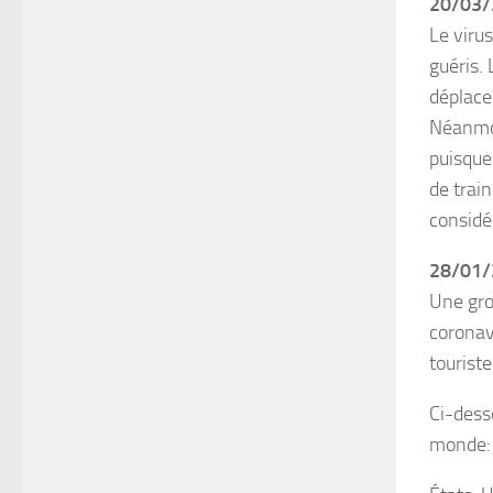
20/03/
Le viru
guéris.
déplace
Néanmoi
puisque
de train
considé
28/01/
Une gros
coronav
touriste
Ci-desso
monde: