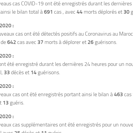
eaus cas COVID-19 ont été enregistrés durant les dernières 
ainsi le bilan total à
691
cas , avec
44
morts déplorés et
30
g
2020 :
veaux cas ont été détectés positifs au Coronavirus au Maroc
 de
642
cas avec
37
morts à déplorer et
26
guérisons.
2020 :
nt été enregistré durant les dernières 24 heures pour un no
l,
33
décès et
14
guérisons.
2020 :
aux cas ont été enregistrés portant ainsi le bilan à
463
cas 
et
13
guéris.
2020 :
eaux cas supplémentaires ont été enregistrés pour un nouve
al avec
25
décès et
11
guéris.