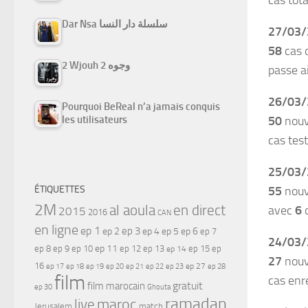
Dar Nsa سلسلة دار النسا
27/03/
58
cas d
2 Wjouh 2 وجوه
passe a
26/03/
Pourquoi BeReal n’a jamais conquis
50
nouve
les utilisateurs
cas tes
25/03/
55
nouv
ÉTIQUETTES
2M
al aoula
en direct
avec
6
d
2015
2016
CAN
en ligne
ep 1
ep 3
ep 2
ep 4
ep 5
ep 6
ep 7
24/03/
ep 11
ep 8
ep 9
ep 10
ep 12
ep 13
ep 15
ep
ep 14
27
nouve
16
ep 17
ep 21
ep 27
ep 18
ep 19
ep 20
ep 22
ep 23
ep 28
film
cas enr
gratuit
film marocain
ep 30
Ghouta
ramadan
maroc
live
Jerusalem
match