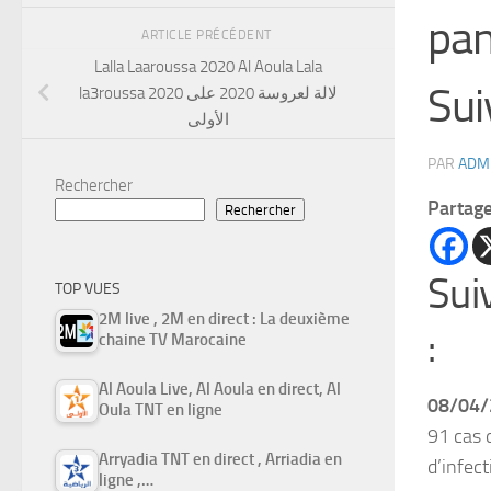
pan
ARTICLE PRÉCÉDENT
Lalla Laaroussa 2020 Al Aoula Lala
Sui
la3roussa 2020 لالة لعروسة 2020 على
الأولى
PAR
ADM
Rechercher
Partag
Rechercher
Sui
TOP VUES
2M live , 2M en direct : La deuxième
:
chaine TV Marocaine
Al Aoula Live, Al Aoula en direct, Al
08/04/
Oula TNT en ligne
91 cas 
Arryadia TNT en direct , Arriadia en
d’infec
ligne ,…