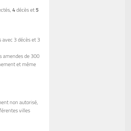
ectés,
4
décès et
5
s avec 3 décès et 3
des amendes de 300
finement et même
ment non autorisé,
férentes villes