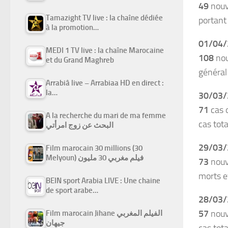
49
nouv
Tamazight TV live : la chaîne dédiée
portant 
à la promotion…
01/04/
MEDI 1 TV live : la chaîne Marocaine
108
nou
et du Grand Maghreb
général
Arrabiâ live – Arrabiaa HD en direct :
la…
30/03/
71
cas o
A la recherche du mari de ma femme
cas tota
البحث عن زوج امرأتي
29/03/
Film marocain 30 millions (30
Melyoun) فيلم مغربي 30 مليون
73
nouve
morts 
BEIN sport Arabia LIVE : Une chaine
de sport arabe…
28/03/
57
nouv
Film marocain Jihane الفيلم المغربي
جيهان
cas tot