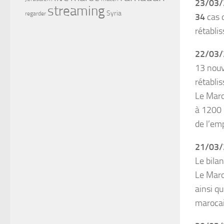
23/03/
streaming
Syria
regarder
34
cas d
rétabli
22/03/
13 nouv
rétabli
Le Maro
à 1200 
de l’em
21/03/
Le bila
Le Maro
ainsi qu
marocai