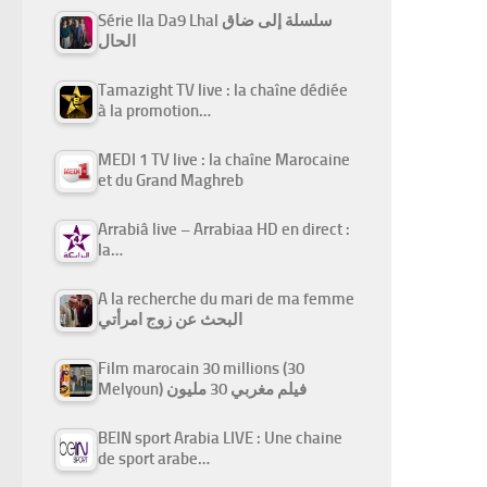
Série Ila Da9 Lhal سلسلة إلى ضاق
الحال
Tamazight TV live : la chaîne dédiée
à la promotion…
MEDI 1 TV live : la chaîne Marocaine
et du Grand Maghreb
Arrabiâ live – Arrabiaa HD en direct :
la…
A la recherche du mari de ma femme
البحث عن زوج امرأتي
Film marocain 30 millions (30
Melyoun) فيلم مغربي 30 مليون
BEIN sport Arabia LIVE : Une chaine
de sport arabe…