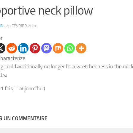
portive neck pillow
IN
·
20 FÉVRIER 2018
er
ng could additionally no longer be a wretchedness in the ne
tra
21 fois, 1 aujourd'hui)
ER UN COMMENTAIRE