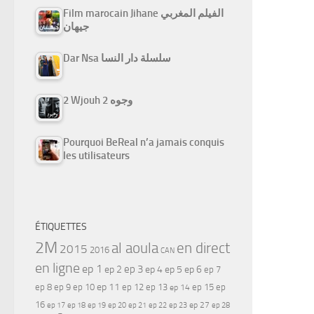
Film marocain Jihane الفيلم المغربي
جيهان
Dar Nsa سلسلة دار النسا
2 Wjouh 2 وجوه
Pourquoi BeReal n’a jamais conquis
les utilisateurs
ÉTIQUETTES
2M
al aoula
en direct
2015
2016
CAN
en ligne
ep 1
ep 3
ep 2
ep 4
ep 5
ep 6
ep 7
ep 11
ep 8
ep 9
ep 10
ep 12
ep 13
ep 15
ep
ep 14
16
ep 17
ep 21
ep 27
ep 18
ep 19
ep 20
ep 22
ep 23
ep 28