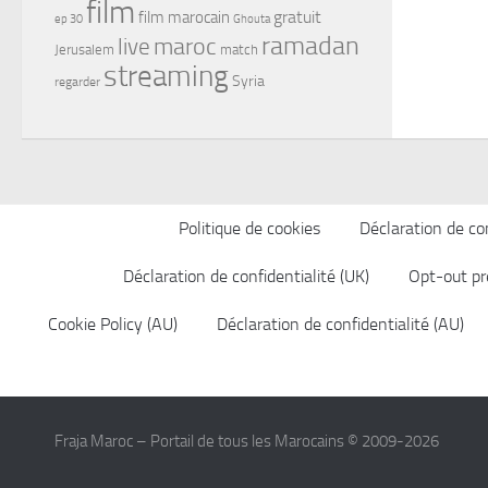
film
gratuit
film marocain
ep 30
Ghouta
ramadan
maroc
live
Jerusalem
match
streaming
Syria
regarder
Politique de cookies
Déclaration de con
Déclaration de confidentialité (UK)
Opt-out pr
Cookie Policy (AU)
Déclaration de confidentialité (AU)
Fraja Maroc – Portail de tous les Marocains © 2009-2026