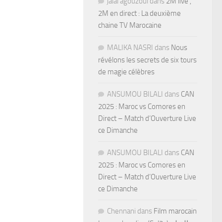
jalal agouzoul
dans
2M live ,
2M en direct : La deuxième
chaine TV Marocaine
MALIKA NASRI
dans
Nous
révélons les secrets de six tours
de magie célèbres
ANSUMOU BILALI
dans
CAN
2025 : Maroc vs Comores en
Direct – Match d’Ouverture Live
ce Dimanche
ANSUMOU BILALI
dans
CAN
2025 : Maroc vs Comores en
Direct – Match d’Ouverture Live
ce Dimanche
Chennani
dans
Film marocain