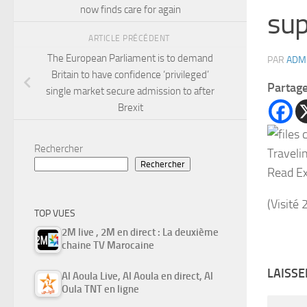
now finds care for again
sup
ARTICLE PRÉCÉDENT
The European Parliament is to demand
PAR
ADM
Britain to have confidence ‘privileged’
Partag
single market secure admission to after
Brexit
Rechercher
Traveli
Rechercher
Read Ex
(Visité 
TOP VUES
2M live , 2M en direct : La deuxième
chaine TV Marocaine
LAISS
Al Aoula Live, Al Aoula en direct, Al
Oula TNT en ligne