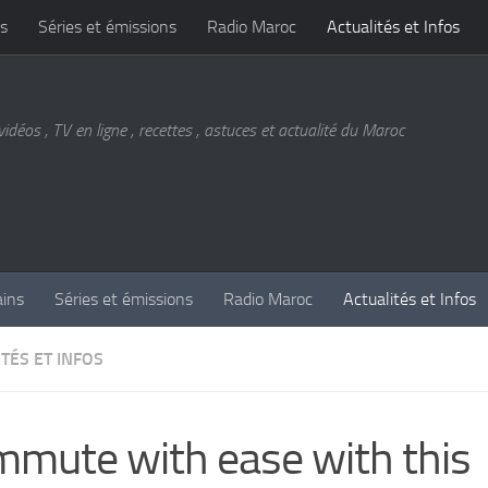
s
Séries et émissions
Radio Maroc
Actualités et Infos
vidéos , TV en ligne , recettes , astuces et actualité du Maroc
ains
Séries et émissions
Radio Maroc
Actualités et Infos
TÉS ET INFOS
mute with ease with this