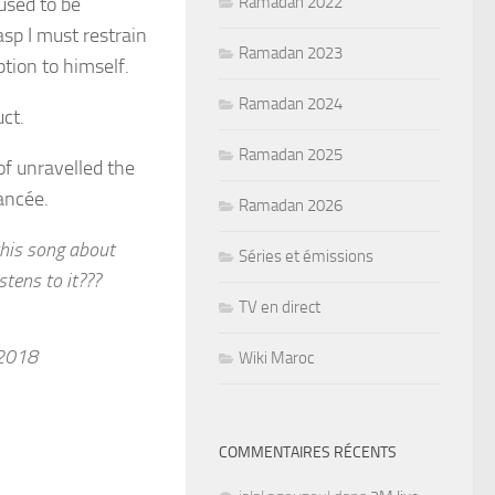
 used to be
Ramadan 2022
sp I must restrain
Ramadan 2023
ption to himself.
Ramadan 2024
uct.
Ramadan 2025
of unravelled the
ancée.
Ramadan 2026
this song about
Séries et émissions
tens to it???
TV en direct
 2018
Wiki Maroc
COMMENTAIRES RÉCENTS