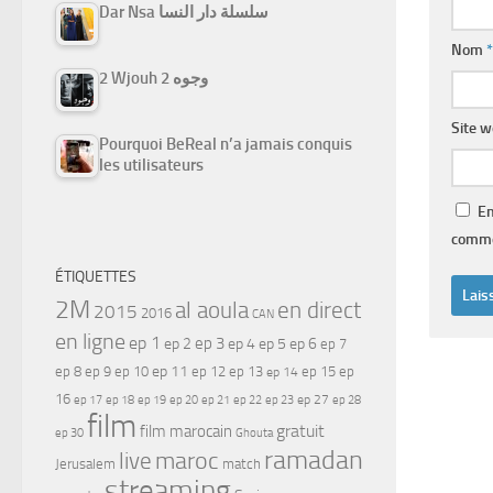
Dar Nsa سلسلة دار النسا
Nom
*
2 Wjouh 2 وجوه
Site 
Pourquoi BeReal n’a jamais conquis
les utilisateurs
En
comme
ÉTIQUETTES
2M
al aoula
en direct
2015
2016
CAN
en ligne
ep 1
ep 3
ep 2
ep 4
ep 5
ep 6
ep 7
ep 11
ep 8
ep 9
ep 10
ep 12
ep 13
ep 15
ep
ep 14
16
ep 17
ep 21
ep 27
ep 18
ep 19
ep 20
ep 22
ep 23
ep 28
film
gratuit
film marocain
ep 30
Ghouta
ramadan
maroc
live
Jerusalem
match
streaming