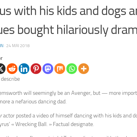
us with his kids and dogs 
ues bought hilariously dram
IN
·
24 MAI 2018
er
emsworth will seemingly be an Avenger, but — more impor
more a nefarious dancing dad.
r
actor posted a video of himself dancing with his kids and d
yrus’ « Wrecking Ball. » Factual designate.