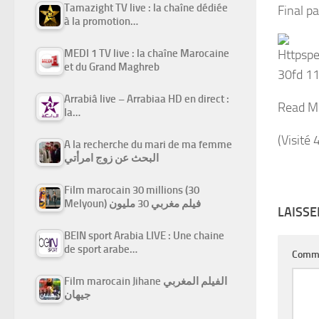
Tamazight TV live : la chaîne dédiée
Final p
à la promotion…
MEDI 1 TV live : la chaîne Marocaine
et du Grand Maghreb
Arrabiâ live – Arrabiaa HD en direct :
Read M
la…
(Visité 
A la recherche du mari de ma femme
البحث عن زوج امرأتي
Film marocain 30 millions (30
Melyoun) فيلم مغربي 30 مليون
LAISS
BEIN sport Arabia LIVE : Une chaine
de sport arabe…
Comm
Film marocain Jihane الفيلم المغربي
جيهان