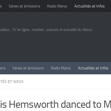
s
Séries et émissions
Radio Maroc
Actualités et Infos
vidéos , TV en ligne , recettes , astuces et actualité du Maroc
ains
Séries et émissions
Radio Maroc
Actualités et Infos
TÉS ET INFOS
is Hemsworth danced to M