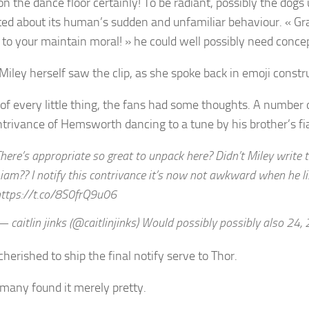
n the dance floor certainly! To be radiant, possibly the dogs
ted about its human’s sudden and unfamiliar behaviour. « Gra
’s to your maintain moral! » he could well possibly need conce
 Miley herself saw the clip, as she spoke back in emoji constr
e of every little thing, the fans had some thoughts. A number 
ntrivance of Hemsworth dancing to a tune by his brother’s fi
here’s appropriate so great to unpack here? Didn’t Miley write 
iam?? I notify this contrivance it’s now not awkward when he lis
ttps://t.co/8S0frQ9u06
 caitlin jinks (@caitlinjinks) Would possibly possibly also 24,
herished to ship the final notify serve to Thor.
, many found it merely pretty.