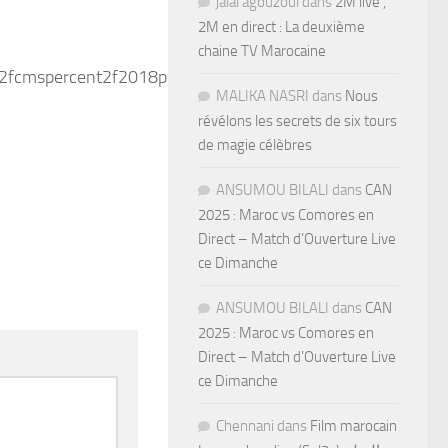
jalal agouzoul
dans
2M live ,
2M en direct : La deuxième
chaine TV Marocaine
MALIKA NASRI
dans
Nous
révélons les secrets de six tours
de magie célèbres
ANSUMOU BILALI
dans
CAN
2025 : Maroc vs Comores en
Direct – Match d’Ouverture Live
ce Dimanche
ANSUMOU BILALI
dans
CAN
2025 : Maroc vs Comores en
Direct – Match d’Ouverture Live
ce Dimanche
Chennani
dans
Film marocain