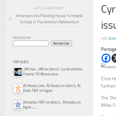
Cyr
ARTICLE PRÉCÉDENT
Americans Are Flooding House To Ireland
iss
To Vote In The Abortion Referendum
Rechercher
PAR
ADM
Rechercher
Partag
TOP VUES
2M live , 2M en direct : La deuxième
chaine TV Marocaine
Chris H
further
Al Aoula Live, Al Aoula en direct, Al
Oula TNT en ligne
The
Tho
Arryadia TNT en direct , Arriadia en
Miley C
ligne ,…