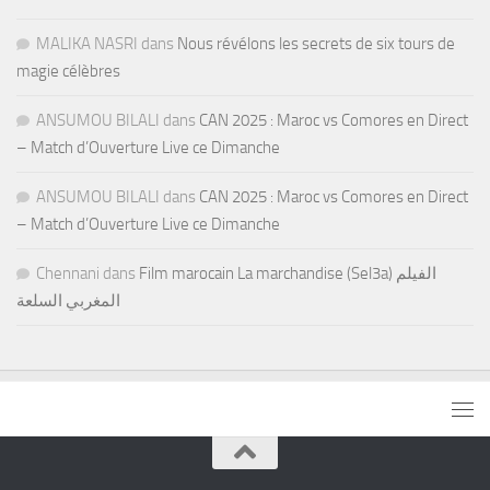
MALIKA NASRI
dans
Nous révélons les secrets de six tours de
magie célèbres
ANSUMOU BILALI
dans
CAN 2025 : Maroc vs Comores en Direct
– Match d’Ouverture Live ce Dimanche
ANSUMOU BILALI
dans
CAN 2025 : Maroc vs Comores en Direct
– Match d’Ouverture Live ce Dimanche
Chennani
dans
Film marocain La marchandise (Sel3a) الفيلم
المغربي السلعة