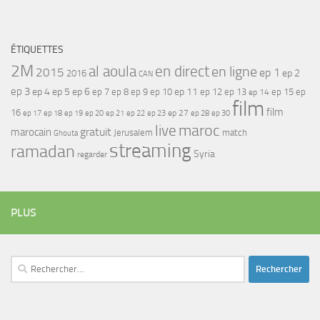
ÉTIQUETTES
2M
al aoula
en direct
en ligne
2015
ep 1
ep 2
2016
CAN
ep 3
ep 4
ep 5
ep 6
ep 7
ep 11
ep 8
ep 9
ep 10
ep 12
ep 13
ep 15
ep
ep 14
film
film
16
ep 17
ep 21
ep 27
ep 18
ep 19
ep 20
ep 22
ep 23
ep 28
ep 30
maroc
live
gratuit
marocain
Jerusalem
match
Ghouta
streaming
ramadan
Syria
regarder
PLUS
Rechercher :