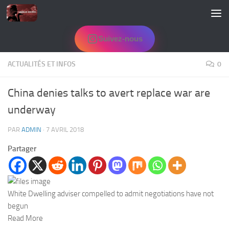
Skip to content
Suivez-nous
ACTUALITÉS ET INFOS
0
China denies talks to avert replace war are
underway
PAR
ADMIN
·
7 AVRIL 2018
Partager
White Dwelling adviser compelled to admit negotiations have not
begun
Read More