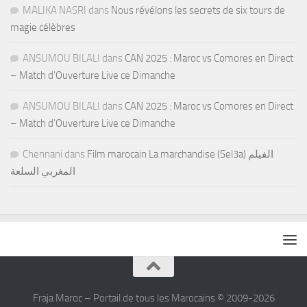
MALIKA NASRI
dans
Nous révélons les secrets de six tours de
magie célèbres
ANSUMOU BILALI
dans
CAN 2025 : Maroc vs Comores en Direct
– Match d’Ouverture Live ce Dimanche
ANSUMOU BILALI
dans
CAN 2025 : Maroc vs Comores en Direct
– Match d’Ouverture Live ce Dimanche
Chennani
dans
Film marocain La marchandise (Sel3a) الفيلم
المغربي السلعة
Fraja Maroc – Portail de tous les Marocains © 2009-2026