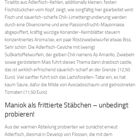
Tiradito aus Adlerfisch-Kehlen, additionally kleinen, festen
Fischstückchen vom Kopf, zeigt, wie sorgfältig hier gearbeitet wird:
Fisch und säuerlich-scharfe Chili-Limettengrundierung werden
durch eine Olivencreme und eine Passionsfrucht-Mayonnaise
abgepuffert, kräftig würzige Koriander-Keimblätter steuern
konzentriertes Aroma bei, ein paar Röstzwiebelwürfel etwas Biss.
Sehr schön. Die Adlerfisch-Ceviche mit (wenig)
Süßkartoffelwürfeln, der gelben Chili namens Aji Amarillo, Zwiebeln
sowie geröstetem Mais führt dieses Thema dann drastisch castle,
das ist wirklich erfrischend säuerlich-scharf an der Grenze. (12,50
Euro). Viel sanfter führt sich das Lachsforellen-Tatar ein, es hat
kaum Säure, dafür die Milde von Avocadoschaum und getrockneten
Tomaten (11,50 Euro).
Maniok als frittierte Stäbchen – unbedingt
probieren!
Aus der warmen Abteilung probierten wir zunächst erneut
Adlerfisch, diesmal in Develop von Flossen, die mit dem