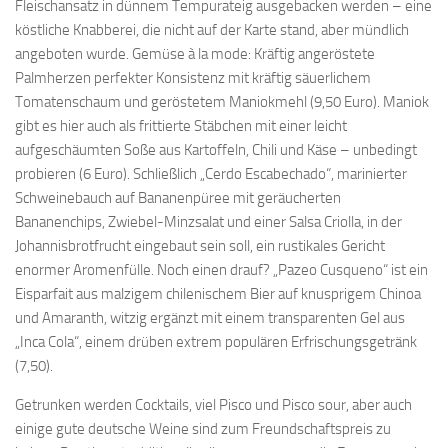
Fleischansatz in dünnem Tempurateig ausgebacken werden – eine
köstliche Knabberei, die nicht auf der Karte stand, aber mündlich
angeboten wurde. Gemüse à la mode: Kräftig angeröstete
Palmherzen perfekter Konsistenz mit kräftig säuerlichem
Tomatenschaum und geröstetem Maniokmehl (9,50 Euro). Maniok
gibt es hier auch als frittierte Stäbchen mit einer leicht
aufgeschäumten Soße aus Kartoffeln, Chili und Käse – unbedingt
probieren (6 Euro). Schließlich „Cerdo Escabechado“, marinierter
Schweinebauch auf Bananenpüree mit geräucherten
Bananenchips, Zwiebel-Minzsalat und einer Salsa Criolla, in der
Johannisbrotfrucht eingebaut sein soll, ein rustikales Gericht
enormer Aromenfülle. Noch einen drauf? „Pazeo Cusqueno“ ist ein
Eisparfait aus malzigem chilenischem Bier auf knusprigem Chinoa
und Amaranth, witzig ergänzt mit einem transparenten Gel aus
„Inca Cola“, einem drüben extrem populären Erfrischungsgetränk
(7,50).
Getrunken werden Cocktails, viel Pisco und Pisco sour, aber auch
einige gute deutsche Weine sind zum Freundschaftspreis zu