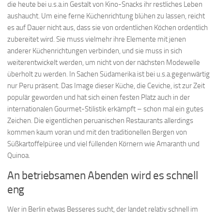
die heute bei u.s.a.in Gestalt von Kino-Snacks ihr restliches Leben
aushaucht. Um eine ferne Küchenrichtung blühen zu lassen, reicht
es auf Dauer nicht aus, dass sie von ordentlichen Köchen ordentlich
zubereitet wird. Sie muss vielmehr ihre Elemente mit jenen
anderer Küchenrichtungen verbinden, und sie muss in sich
weiterentwickelt werden, um nicht von der nächsten Modewelle
überholt zu werden. In Sachen Südamerika ist bei u.s.a.gegenwärtig
nur Peru präsent. Das Image dieser Küche, die Ceviche, ist zur Zeit
populär geworden und hat sich einen festen Platz auch in der
internationalen Gourmet-Stilistik erkämpft – schon mal ein gutes
Zeichen. Die eigentlichen peruanischen Restaurants allerdings
kommen kaum voran und mit den traditionellen Bergen von
Süßkartoffelpüree und viel füllenden Körnern wie Amaranth und
Quinoa.
An betriebsamen Abenden wird es schnell
eng
Wer in Berlin etwas Besseres sucht, der landet relativ schnell im