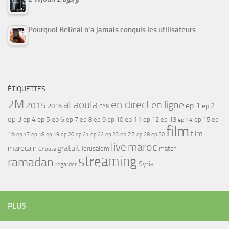
Pourquoi BeReal n’a jamais conquis les utilisateurs
ÉTIQUETTES
2M
al aoula
en direct
en ligne
2015
ep 1
ep 2
2016
CAN
ep 3
ep 4
ep 5
ep 6
ep 7
ep 11
ep 8
ep 9
ep 10
ep 12
ep 13
ep 15
ep
ep 14
film
film
16
ep 17
ep 21
ep 27
ep 18
ep 19
ep 20
ep 22
ep 23
ep 28
ep 30
maroc
live
gratuit
marocain
Jerusalem
match
Ghouta
streaming
ramadan
Syria
regarder
PLUS