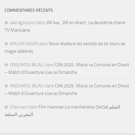
COMMENTAIRES RÉCENTS
jalal agouzoul
dans
2M live , 2M en direct : La deuxième chaine
TV Marocaine
MALIKA NASRI
dans
Nous révélons les secrets de six tours de
magie célèbres
ANSUMOU BILALI
dans
CAN 2025 : Maroc vs Comores en Direct
– Match d’Ouverture Live ce Dimanche
ANSUMOU BILALI
dans
CAN 2025 : Maroc vs Comores en Direct
– Match d’Ouverture Live ce Dimanche
Chennani
dans
Film marocain La marchandise (Sel3a) الفيلم
المغربي السلعة