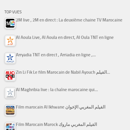
TOP VUES
2M live , 2M en direct : La deuxième chaine TV Marocaine
Al Aoula Live, Al Aoula en direct, Al Oula TNT en ligne
Arryadia TNT en direct , Arriadia en ligne ,…
Zin Li Fik Le film Marocain de Nabil Ayouch الفيلم…
Al Maghribia live : la chaîne marocaine qui…
Film marocain Al Ikhwane الفيلم المغربي الإخوان
Film Marocain Marock الفيلم المغربي ماروك