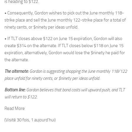
is heading to $122.
• Consequently, Gordon wishes to pick out the June monthly 118-
strike place and sell the June monthly 122-strike place for a total of
ninety cents, or $ninety per ideas unfold.
• If TLT closes above $122 on June 15 expiration, Gordon will also
create $314 on the alternate. If TLT closes below $118 on June 15
expiration, alternatively, Gordon would lose the $ninety he paid for
the alternate.
The alternate:
Gordon is suggesting shopping the June monthly 118/122
place unfold for ninety cents, or $ninety per ideas unfold.
Bottom line:
Gordon believes that bond costs will upward push, and TLT
will return to $122.
Read More
(Visité 30 fois, 1 aujourd'hui)