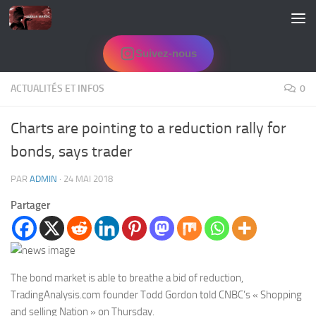
Skip to content
Suivez-nous
ACTUALITÉS ET INFOS
0
Charts are pointing to a reduction rally for
bonds, says trader
PAR
ADMIN
·
24 MAI 2018
Partager
The bond market is able to breathe a bid of reduction,
TradingAnalysis.com founder Todd Gordon told CNBC’s « Shopping
and selling Nation » on Thursday.