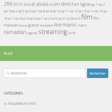
2M
al aoula
en direct
en ligne
2015
ep 1
ep 2
2016
CAN
ep 3
ep 4
ep 5
ep 6
ep 7
ep 11
ep 8
ep 9
ep 10
ep 12
ep 13
ep 15
ep
ep 14
film
film
16
ep 17
ep 21
ep 27
ep 18
ep 19
ep 20
ep 22
ep 23
ep 28
ep 30
maroc
live
gratuit
marocain
Jerusalem
match
Ghouta
streaming
ramadan
Syria
regarder
PLUS
Rechercher :
CATÉGORIES
Actualités et Infos