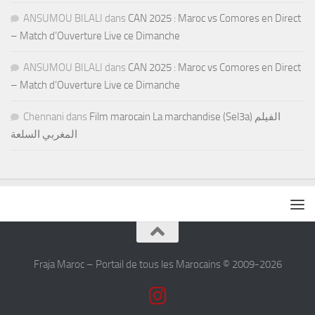
ANSUMOU BILALI
dans
CAN 2025 : Maroc vs Comores en Direct
– Match d’Ouverture Live ce Dimanche
ANSUMOU BILALI
dans
CAN 2025 : Maroc vs Comores en Direct
– Match d’Ouverture Live ce Dimanche
Chennani
dans
Film marocain La marchandise (Sel3a) الفيلم
المغربي السلعة
Fraja Maroc – Portail de tous les Marocains © 2009-2026