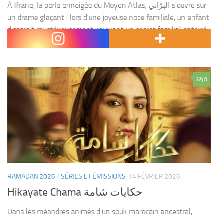
À Ifrane, la perle enneigée du Moyen Atlas, البِرّاني s’ouvre sur
un drame glaçant : lors d’une joyeuse noce familiale, un enfant
disparaît mystérieusement, ravivant un secret familial enterré
depuis vingt ans. L’arrivée d’un...
0
RAMADAN 2026
/
SÉRIES ET ÉMISSIONS
14 FÉVRIER 2026
Hikayate Chama حكايات شامة
Dans les méandres animés d’un souk marocain ancestral,