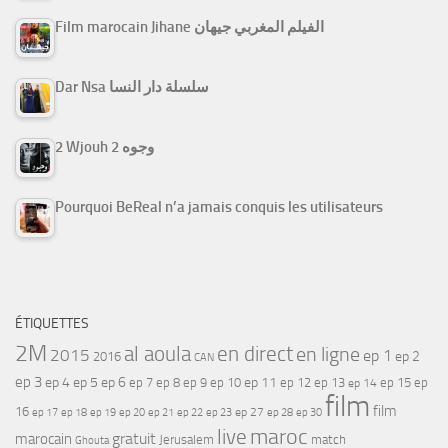
Film marocain Jihane الفيلم المغربي جيهان
Dar Nsa سلسلة دار النسا
2 Wjouh 2 وجوه
Pourquoi BeReal n’a jamais conquis les utilisateurs
ÉTIQUETTES
2M
al aoula
en direct
en ligne
2015
ep 1
ep 2
2016
CAN
ep 3
ep 4
ep 5
ep 6
ep 7
ep 11
ep 8
ep 9
ep 10
ep 12
ep 13
ep 15
ep
ep 14
film
film
16
ep 17
ep 21
ep 27
ep 18
ep 19
ep 20
ep 22
ep 23
ep 28
ep 30
maroc
live
gratuit
marocain
Jerusalem
match
Ghouta