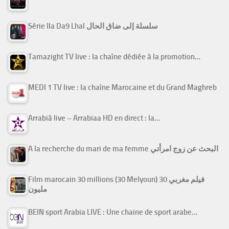
Série Ila Da9 Lhal سلسلة إلى ضاق الحال
Tamazight TV live : la chaîne dédiée à la promotion…
MEDI 1 TV live : la chaîne Marocaine et du Grand Maghreb
Arrabiâ live – Arrabiaa HD en direct : la…
A la recherche du mari de ma femme البحث عن زوج امرأتي
Film marocain 30 millions (30 Melyoun) فيلم مغربي 30
مليون
BEIN sport Arabia LIVE : Une chaine de sport arabe…