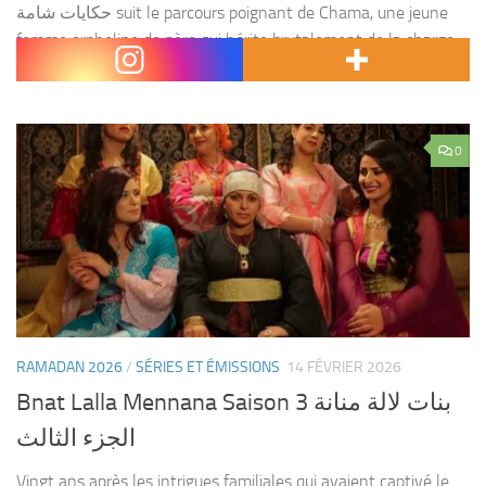
حكايات شامة suit le parcours poignant de Chama, une jeune
femme orpheline de père qui hérite brutalement de la charge
familiale après la mort de sa...
0
RAMADAN 2026
/
SÉRIES ET ÉMISSIONS
14 FÉVRIER 2026
Bnat Lalla Mennana Saison 3 بنات لالة منانة
الجزء الثالث
Vingt ans après les intrigues familiales qui avaient captivé le