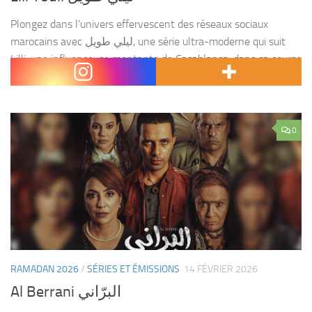
Plongez dans l’univers effervescent des réseaux sociaux
marocains avec ليلي طويل, une série ultra-moderne qui suit
Lilli, une influenceuse montante de Casablanca, dans sa course
à la gloire digitale. Entre rivalités féroces avec d’autres...
0
RAMADAN 2026
/
SÉRIES ET ÉMISSIONS
14 FÉVRIER 2026
Al Berrani البرّاني