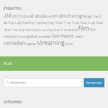
ÉTIQUETTES
2M
al aoula
en direct
en ligne
2015
ep 1
ep 2
2016
CAN
ep 3
ep 4
ep 5
ep 6
ep 7
ep 11
ep 8
ep 9
ep 10
ep 12
ep 13
ep 15
ep
ep 14
film
film
16
ep 17
ep 21
ep 27
ep 18
ep 19
ep 20
ep 22
ep 23
ep 28
ep 30
maroc
live
gratuit
marocain
Jerusalem
match
Ghouta
streaming
ramadan
Syria
regarder
PLUS
Rechercher :
CATÉGORIES