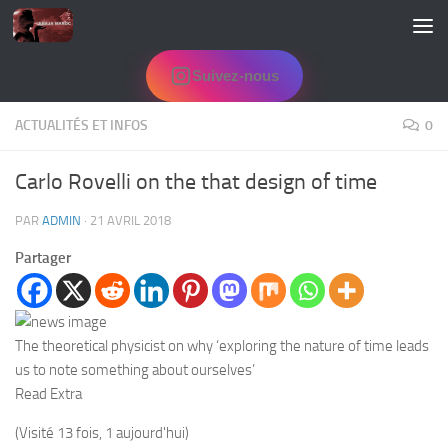
Skip to content
Suivez-nous
ACTUALITÉS ET INFOS
0
Carlo Rovelli on the that design of time
PAR
ADMIN
·
21 AVRIL 2018
Partager
The theoretical physicist on why ‘exploring the nature of time leads
us to note something about ourselves’
Read Extra
(Visité 13 fois, 1 aujourd'hui)