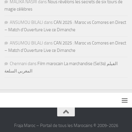
MALIKA NASRI
dans
Nous révélons les secrets de six tours de
magie célèbres
ANSUMOU BILALI
dans
CAN 2025 : Maroc vs Comores en Direct
– Match d’Ouverture Live ce Dimanche
ANSUMOU BILALI
dans
CAN 2025 : Maroc vs Comores en Direct
– Match d’Ouverture Live ce Dimanche
Chennani
dans
Film marocain La marchandise (Sel3a) الفيلم
المغربي السلعة
Fraja Maroc – Portail de tous les Marocains © 2009-2026