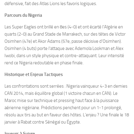
défensive, fait des Atlas Lions les favoris logiques.
Parcours du Nigeria
Les Super Eagles ont brillé en 8es (4-0) et ont écarté l’Algérie en
quarts (2-0) au Grand Stade de Marrakech, sur des têtes de Victor
Osimhen (47e) et Akor Adams (57e, passe décisive d’Osimhen).
Osimhen (4 buts) porte l’attaque avec Ademola Lookman et Alex
Iwobi, dans un style physique et contre-attaquant. Leur intensité
rend ce Nigeria redoutable en phase finale.
Historique et Enjeux Tactiques
Les confrontations sont serrées : Nigeria vainqueur 4-3 en demies
CAN 2014, mais équilibre global (1 victoire chacun en CAN). Le
Maroc mise sur technique et pressing haut face à la puissance
aérienne nigériane. Prédictions penchent pour un 1-1 prolongé,
résolu aux tirs au but en faveur des hôtes. L’enjeu ? Une finale le 18
janvier à Rabat contre Sénégal ou Égypte.
Joueurs à Suivre