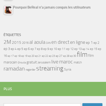
Pourquoi BeReal n’a jamais conquis les utilisateurs
ÉTIQUETTES
2M
al aoula
en direct
en ligne
2015
ep 1
ep 2
2016
CAN
ep 3
ep 4
ep 5
ep 6
ep 7
ep 11
ep 8
ep 9
ep 10
ep 12
ep 13
ep 15
ep
ep 14
film
film
16
ep 17
ep 21
ep 27
ep 18
ep 19
ep 20
ep 22
ep 23
ep 28
ep 30
maroc
live
gratuit
marocain
Jerusalem
match
Ghouta
streaming
ramadan
Syria
regarder
PLUS
Rechercher :