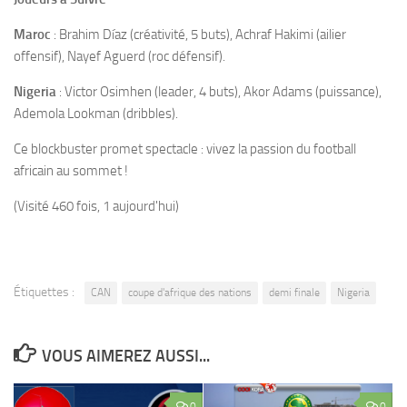
Maroc
: Brahim Díaz (créativité, 5 buts), Achraf Hakimi (ailier
offensif), Nayef Aguerd (roc défensif).
Nigeria
: Victor Osimhen (leader, 4 buts), Akor Adams (puissance),
Ademola Lookman (dribbles).
Ce blockbuster promet spectacle : vivez la passion du football
africain au sommet !
(Visité 460 fois, 1 aujourd'hui)
Étiquettes :
CAN
coupe d'afrique des nations
demi finale
Nigeria
VOUS AIMEREZ AUSSI...
0
0