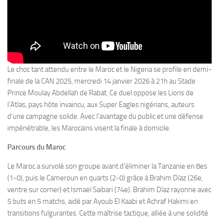
Le choc tant attendu entre le Maroc et le Nigeria se profile en demi-
finale de la CAN 2025, mercredi 14 janvier 2026 à 21h au Stade
Prince Moulay Abdellah de Rabat. Ce duel oppose les Lions de
l’Atlas, pays hôte invaincu, aux Super Eagles nigérians, auteurs
d’une campagne solide. Avec l’avantage du public et une défense
impénétrable, les Marocains visent la finale à domicile.
Parcours du Maroc
Le Maroc a survolé son groupe avant d’éliminer la Tanzanie en 8es
(1-0), puis le Cameroun en quarts (2-0) grâce à Brahim Díaz (26e,
ventre sur corner) et Ismaël Saibari (74e). Brahim Díaz rayonne avec
5 buts en 5 matchs, aidé par Ayoub El Kaabi et Achraf Hakimi en
transitions fulgurantes. Cette maîtrise tactique, alliée à une solidité