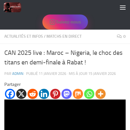
Skip to content
Suivez-nous
ACTUALITÉS ET INFOS
/
MATCHS EN DIRECT
0
CAN 2025 live : Maroc – Nigeria, le choc des
titans en demi-finale à Rabat !
PAR
ADMIN
· PUBLIÉ
11 JANVIER 2026
· MIS À JOUR
15 JANVIER 2026
Partager