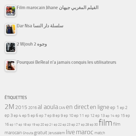
Film marocain Jihane الفيلم المغربي جيهان
Dar Nsa سلسلة دار النسا
2 Wjouh 2 وجوه
Pourquoi BeReal n’a jamais conquis les utilisateurs
ÉTIQUETTES
2M
al aoula
en direct
en ligne
2015
ep 1
ep 2
2016
CAN
ep 3
ep 4
ep 5
ep 6
ep 7
ep 11
ep 8
ep 9
ep 10
ep 12
ep 13
ep 15
ep
ep 14
film
film
16
ep 17
ep 21
ep 27
ep 18
ep 19
ep 20
ep 22
ep 23
ep 28
ep 30
maroc
live
gratuit
marocain
Jerusalem
match
Ghouta