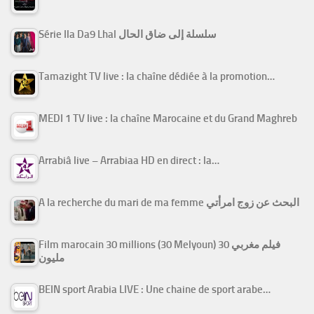
Série Ila Da9 Lhal سلسلة إلى ضاق الحال
Tamazight TV live : la chaîne dédiée à la promotion…
MEDI 1 TV live : la chaîne Marocaine et du Grand Maghreb
Arrabiâ live – Arrabiaa HD en direct : la…
A la recherche du mari de ma femme البحث عن زوج امرأتي
Film marocain 30 millions (30 Melyoun) فيلم مغربي 30
مليون
BEIN sport Arabia LIVE : Une chaine de sport arabe…