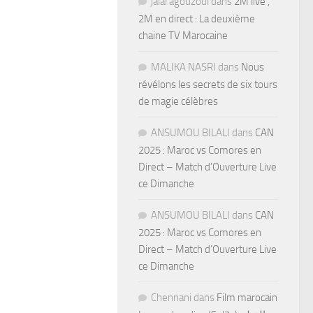
jalal agouzoul
dans
2M live ,
2M en direct : La deuxième
chaine TV Marocaine
MALIKA NASRI
dans
Nous
révélons les secrets de six tours
de magie célèbres
ANSUMOU BILALI
dans
CAN
2025 : Maroc vs Comores en
Direct – Match d’Ouverture Live
ce Dimanche
ANSUMOU BILALI
dans
CAN
2025 : Maroc vs Comores en
Direct – Match d’Ouverture Live
ce Dimanche
Chennani
dans
Film marocain