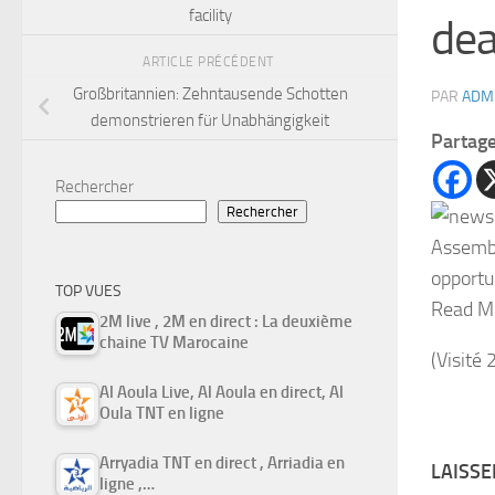
facility
dea
ARTICLE PRÉCÉDENT
Großbritannien: Zehntausende Schotten
PAR
ADM
demonstrieren für Unabhängigkeit
Partag
Rechercher
Rechercher
Assembl
opportu
TOP VUES
Read M
2M live , 2M en direct : La deuxième
chaine TV Marocaine
(Visité 
Al Aoula Live, Al Aoula en direct, Al
Oula TNT en ligne
Arryadia TNT en direct , Arriadia en
LAISS
ligne ,…