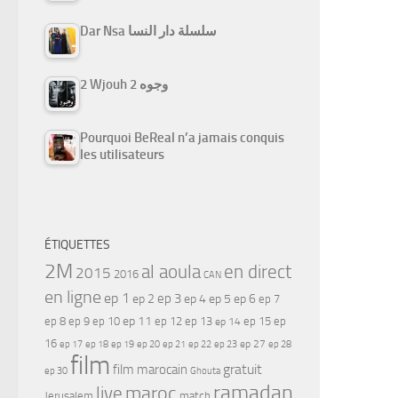
Dar Nsa سلسلة دار النسا
2 Wjouh 2 وجوه
Pourquoi BeReal n’a jamais conquis
les utilisateurs
ÉTIQUETTES
2M
al aoula
en direct
2015
2016
CAN
en ligne
ep 1
ep 3
ep 2
ep 4
ep 5
ep 6
ep 7
ep 11
ep 8
ep 9
ep 10
ep 12
ep 13
ep 15
ep
ep 14
16
ep 17
ep 21
ep 27
ep 18
ep 19
ep 20
ep 22
ep 23
ep 28
film
gratuit
film marocain
ep 30
Ghouta
ramadan
maroc
live
Jerusalem
match