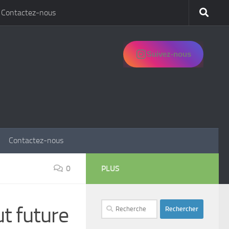
Contactez-nous
Suivez-nous
Contactez-nous
0
PLUS
Rechercher :
t future