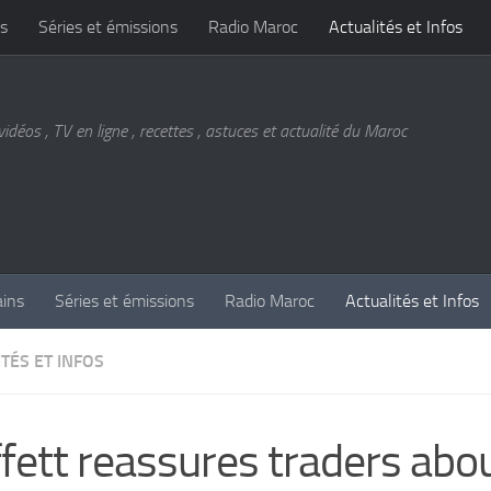
s
Séries et émissions
Radio Maroc
Actualités et Infos
vidéos , TV en ligne , recettes , astuces et actualité du Maroc
ains
Séries et émissions
Radio Maroc
Actualités et Infos
TÉS ET INFOS
fett reassures traders abou