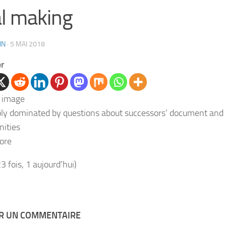
l making
IN
·
5 MAI 2018
er
y dominated by questions about successors’ document and
nities
ore
23 fois, 1 aujourd'hui)
ER UN COMMENTAIRE