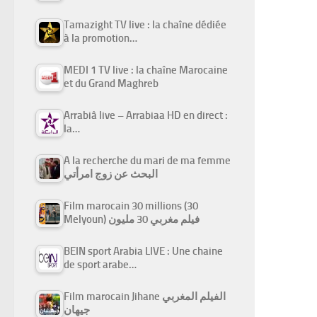
Tamazight TV live : la chaîne dédiée
à la promotion…
MEDI 1 TV live : la chaîne Marocaine
et du Grand Maghreb
Arrabiâ live – Arrabiaa HD en direct :
la…
A la recherche du mari de ma femme
البحث عن زوج امرأتي
Film marocain 30 millions (30
Melyoun) فيلم مغربي 30 مليون
BEIN sport Arabia LIVE : Une chaine
de sport arabe…
Film marocain Jihane الفيلم المغربي
جيهان