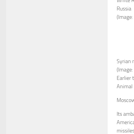
White R
Russia
(Image:
Syrian 
(Image:
Earlier
Animal 
Moscow 
Its ­amb
America
missiles