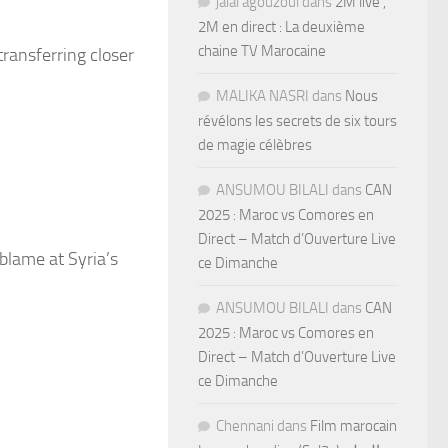
jalal agouzoul
dans
2M live ,
2M en direct : La deuxième
chaine TV Marocaine
transferring closer
MALIKA NASRI
dans
Nous
révélons les secrets de six tours
de magie célèbres
ANSUMOU BILALI
dans
CAN
2025 : Maroc vs Comores en
Direct – Match d’Ouverture Live
blame at Syria’s
ce Dimanche
ANSUMOU BILALI
dans
CAN
2025 : Maroc vs Comores en
Direct – Match d’Ouverture Live
ce Dimanche
Chennani
dans
Film marocain