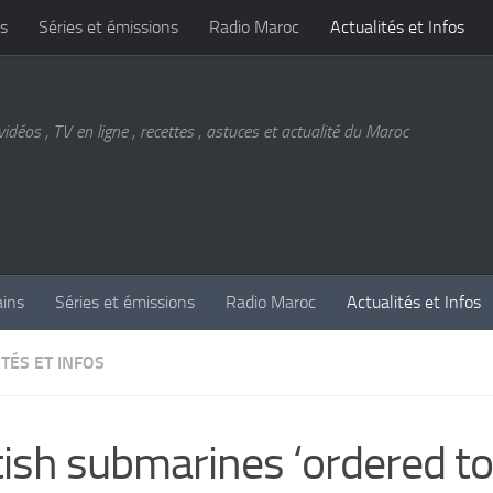
s
Séries et émissions
Radio Maroc
Actualités et Infos
vidéos , TV en ligne , recettes , astuces et actualité du Maroc
ains
Séries et émissions
Radio Maroc
Actualités et Infos
TÉS ET INFOS
tish submarines ‘ordered to