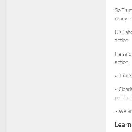
So Trum
ready Ru
UK Labo
action.
He said
action.
« That’
« Clearl
politica
« We are
Learn