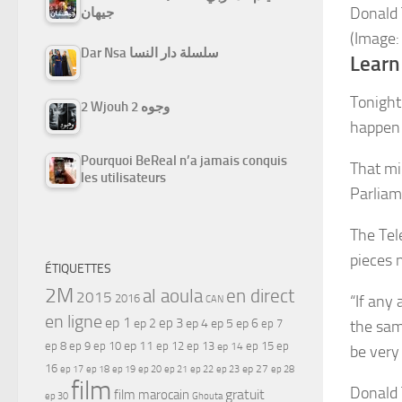
Donald 
جيهان
(Image:
Dar Nsa سلسلة دار النسا
Learn
Tonight
2 Wjouh 2 وجوه
happen 
Pourquoi BeReal n’a jamais conquis
That mi
les utilisateurs
Parliam
The Tel
pieces 
ÉTIQUETTES
2M
al aoula
en direct
2015
“If any
2016
CAN
en ligne
ep 1
ep 3
ep 2
ep 4
ep 5
ep 6
ep 7
the sam
ep 11
ep 8
ep 9
ep 10
ep 12
ep 13
ep 15
ep
ep 14
be very
16
ep 17
ep 21
ep 27
ep 18
ep 19
ep 20
ep 22
ep 23
ep 28
film
Donald 
gratuit
film marocain
ep 30
Ghouta