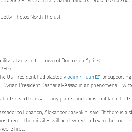
esidence Press Secretary Sarah Sanders refused to rule out
 Getty Photos North The us)
military tanks in the town of Douma on April 8
 AFP)
 the US President had blasted
Vladimir Putin
for supporting 
» Syrian President Bashar al-Assad in an phenomenal Twitte
had vowed to assault any planes and ships that launched st
assador to Lebanon, Alexander Zasypkin, said: “If there is a st
ns then … the missiles will be downed and even the source
 were fired.”