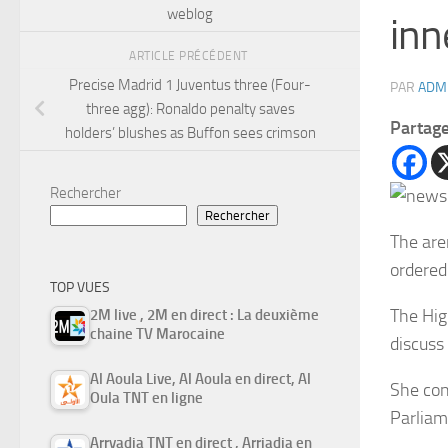
weblog
inn
ARTICLE PRÉCÉDENT
Precise Madrid 1 Juventus three (Four-
PAR
ADM
three agg): Ronaldo penalty saves
Partag
holders’ blushes as Buffon sees crimson
Rechercher
Rechercher
The are
ordered 
TOP VUES
The Hig
2M live , 2M en direct : La deuxième
chaine TV Marocaine
discuss
Al Aoula Live, Al Aoula en direct, Al
She con
Oula TNT en ligne
Parliam
Arryadia TNT en direct , Arriadia en