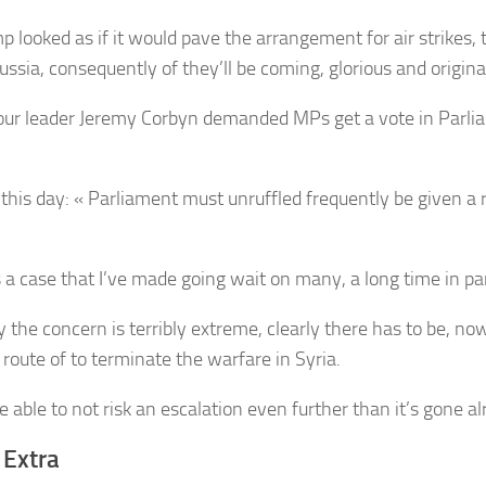
p looked as if it would pave the arrangement for air strikes,
ssia, consequently of they’ll be coming, glorious and original
ur leader Jeremy Corbyn demanded MPs get a vote in Parli
 this day: « Parliament must unruffled frequently be given a
s a case that I’ve made going wait on many, a long time in pa
y the concern is terribly extreme, clearly there has to be, now
l route of to terminate the warfare in Syria.
 able to not risk an escalation even further than it’s gone al
 Extra