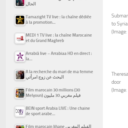
الحال
Submari
Tamazight TV live : la chaîne dédiée
à la promotion…
to Syria
(Image:
MEDI 1 TV live : la chaîne Marocaine
et du Grand Maghreb
Arrabiâ live – Arrabiaa HD en direct :
la…
A la recherche du mari de ma femme
Theresa
البحث عن زوج امرأتي
door
(Image:
Film marocain 30 millions (30
Melyoun) فيلم مغربي 30 مليون
BEIN sport Arabia LIVE : Une chaine
de sport arabe…
Film marocain Jihane الفيلم المغربي