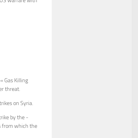
 US warfare with
« Gas Killing
r threat.
rikes on Syria.
rike by the ­
s from which the