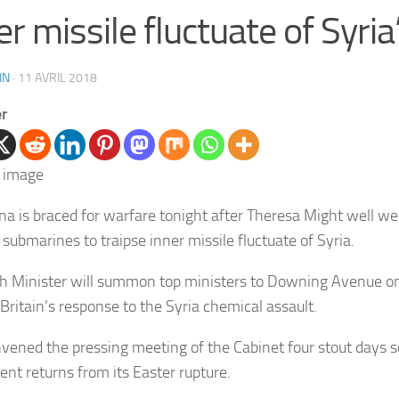
er missile fluctuate of Syria
IN
·
11 AVRIL 2018
er
na is braced for warfare tonight after Theresa Might well wel
submarines to traipse inner missile fluctuate of Syria.
h Minister will summon top ministers to Downing Avenue o
 Britain’s response to the Syria chemical assault.
vened the pressing meeting of the Cabinet four stout days 
ent returns from its Easter rupture.