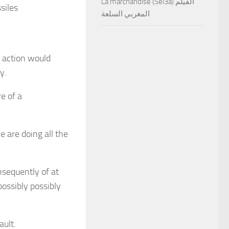
La marchandise (Sel3a) الفيلم
siles
المغربي السلعة
 action would
y.
e of a
e are doing all the
nsequently of at
possibly possibly
ault.