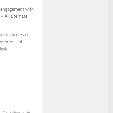
vy engagement with
« All alternate
ian resources or
preference of
desk.