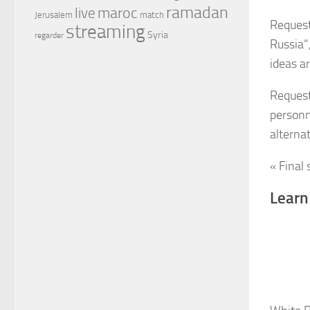
ramadan
maroc
live
Jerusalem
match
Request
streaming
Syria
regarder
Russia”
ideas ar
Request
personn
alternat
« Final
Learn