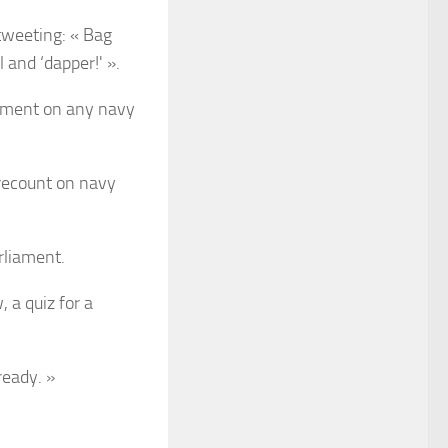
 tweeting: « Bag
 and ‘dapper!' ».
ament on any navy
 recount on navy
rliament.
, a quiz for a
ready. »