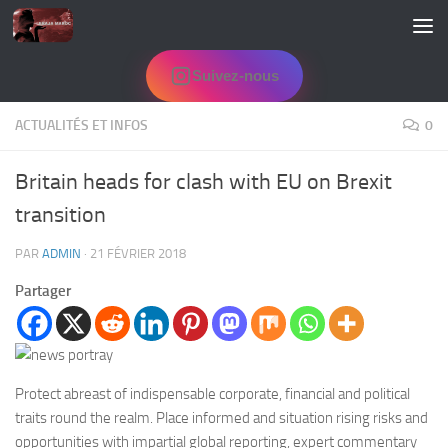
Skip to content
Suivez-nous
ACTUALITÉS ET INFOS
0
Britain heads for clash with EU on Brexit
transition
PAR
ADMIN
·
21 FÉVRIER 2018
Partager
Protect abreast of indispensable corporate, financial and political
traits round the realm. Place informed and situation rising risks and
opportunities with impartial global reporting, expert commentary