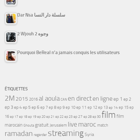
Dar Nsa سلسلة دار النسا
2 Wjouh 2 وجوه
Pourquoi BeReal n’a jamais conquis les utilisateurs
ÉTIQUETTES
2M
al aoula
en direct
en ligne
2015
ep 1
ep 2
2016
CAN
ep 3
ep 4
ep 5
ep 6
ep 7
ep 11
ep 8
ep 9
ep 10
ep 12
ep 13
ep 15
ep
ep 14
film
film
16
ep 17
ep 21
ep 27
ep 18
ep 19
ep 20
ep 22
ep 23
ep 28
ep 30
maroc
live
gratuit
marocain
Jerusalem
match
Ghouta
streaming
ramadan
Syria
regarder