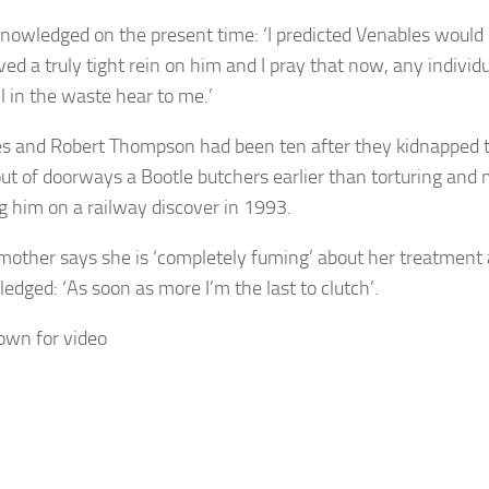
nowledged on the present time: ‘I predicted Venables would
ved a truly tight rein on him and I pray that now, any individ
ll in the waste hear to me.’
s and Robert Thompson had been ten after they kidnapped 
ut of doorways a Bootle butchers earlier than torturing and
 him on a railway discover in 1993.
mother says she is ‘completely fuming’ about her treatment
edged: ‘As soon as more I’m the last to clutch’.
down for video