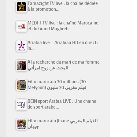
Tamazight TV live : la chaîne dédiée
à la promotion…
MEDI 1 TV live : la chaîne Marocaine
et du Grand Maghreb
Arrabiâ live – Arrabiaa HD en direct :
la…
A la recherche du mari de ma femme
البحث عن زوج امرأتي
Film marocain 30 millions (30
Melyoun) فيلم مغربي 30 مليون
BEIN sport Arabia LIVE : Une chaine
de sport arabe…
Film marocain Jihane الفيلم المغربي
جيهان