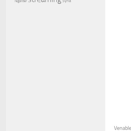
Syria
regarder
Venable