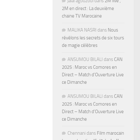
jalal agouzoul
dans
2M live ,
2M en direct : La deuxième
chaine TV Marocaine
MALIKA NASRI
dans
Nous
révélons les secrets de six tours
de magie célèbres
ANSUMOU BILALI
dans
CAN
2025 : Maroc vs Comores en
Direct – Match d’Ouverture Live
ce Dimanche
ANSUMOU BILALI
dans
CAN
2025 : Maroc vs Comores en
Direct – Match d’Ouverture Live
ce Dimanche
Chennani
dans
Film marocain