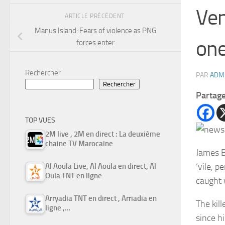
Ven
ARTICLE PRÉCÉDENT
Manus Island: Fears of violence as PNG
one
forces enter
Rechercher
PAR
ADM
Rechercher
Partag
TOP VUES
2M live , 2M en direct : La deuxième
chaine TV Marocaine
James B
‘vile, 
Al Aoula Live, Al Aoula en direct, Al
Oula TNT en ligne
caught 
Arryadia TNT en direct , Arriadia en
The kil
ligne ,…
since h