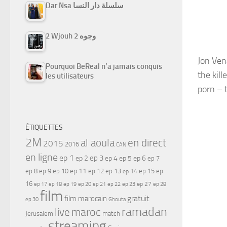
Dar Nsa سلسلة دار النسا
2 Wjouh 2 وجوه
Jon Ven
Pourquoi BeReal n’a jamais conquis
the kill
les utilisateurs
porn – 
ÉTIQUETTES
2M
al aoula
en direct
2015
2016
CAN
en ligne
ep 1
ep 3
ep 2
ep 4
ep 5
ep 6
ep 7
ep 11
ep 8
ep 9
ep 10
ep 12
ep 13
ep 15
ep
ep 14
16
ep 17
ep 21
ep 27
ep 18
ep 19
ep 20
ep 22
ep 23
ep 28
film
gratuit
film marocain
ep 30
Ghouta
ramadan
maroc
live
Jerusalem
match
streaming