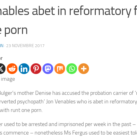
ables abet in reformatory f
 porn
IN
·
23 NOVEMBRE 2017
er
ulger’s mother Denise has accused the probation carrier of ‘r
perverted psychopath’ Jon Venables who is abet in reformatory
with runt one porn.
ler used to be arrested and imprisoned per week in the past 
is commence – nonetheless Ms Fergus used to be easiest told